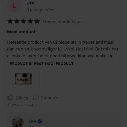
Lisa
3 jaar geleden
Het bericht is gemaakt 3 jaar geleden
Geverifieerde koper
Beoordeling:
Mooi product
5
van
Hetzelfde product van Clinique als in Nederland maar 
de
dan een stuk voordeliger bij Lyko! Heel fijn! Gebruik het 
5
al enkele jaren, helpt goed bij afwerking van make-up!  
1 PRODUCT IN POST MOOI PRODUCT
1 reactie
2 likes
99 keer bekeken
Lisa