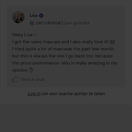
Lisa
De rol van de gebruiker: Lyko Creator.
3 jaar geleden
Reactie geladen 3 jaar geleden
LYKO CREATOR
Heey Lisa ✨

I got the same mascara and I also really love it! 🙌

I tried quite a lot of mascaras the past few month, 
but this is always the one I go back too, because 
the price-performance ratio is really amazing in my 
opinion 👌
Vind ik leuk
Log in
om een reactie achter te laten