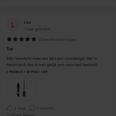
Lisa
3 jaar geleden
Het bericht is gemaakt 3 jaar geleden
Geverifieerde koper
Beoordeling:
Top
5
van
Mijn favoriete mascara, bij Lyko voordeliger dan in 
de
Nederland, dus ik heb gelijk een voorraad besteld! 
5
1 PRODUCT IN POST TOP
1 reactie
2 likes
157 keer bekeken