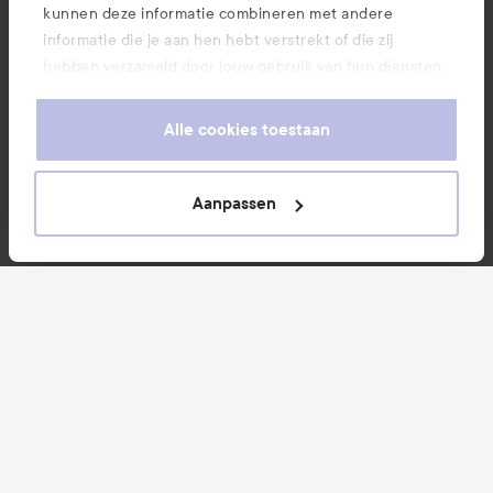
Volg ons
kunnen deze informatie combineren met andere
informatie die je aan hen hebt verstrekt of die zij
hebben verzameld door jouw gebruik van hun diensten.
Klantenservice
Je keurt ons gebruik van cookies goed door onze
website te blijven gebruiken. Voor meer informatie over
Alle cookies toestaan
hoe je je cookie-instellingen kunt wijzigen, verwijzen we
Informatie
je graag door naar ons cookiebeleid.
Aanpassen
Ook interessant
Download hier onze app