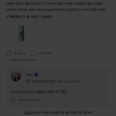
van
Hele fijne deodorant! Geen last meer zweet geurtjes, 
de
werkt beter dan deodorants met parfum, echt blij mee!
5
1 PRODUCT IN POST SUPER!
1 reactie
2 likes
405 keer bekeken
Lisa
De rol van de gebruiker: Lyko Creator.
3 jaar geleden
Reactie geladen 3 jaar geleden
LYKO CREATOR
Glad you are happy with it! 🙌✨
Vind ik leuk
Log in
om een reactie achter te laten