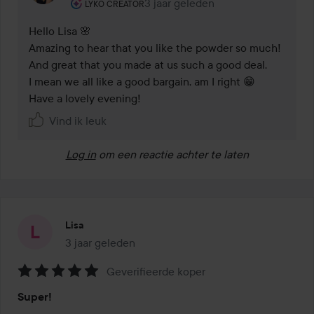
De rol van de gebruiker: Lyko Creator.
3 jaar geleden
Reactie geladen 3 jaar geleden
LYKO CREATOR
Hello Lisa 🌸

Amazing to hear that you like the powder so much! 

And great that you made at us such a good deal. 

I mean we all like a good bargain, am I right 😁

Vind ik leuk
Log in
om een reactie achter te laten
Lisa
3 jaar geleden
Het bericht is gemaakt 3 jaar geleden
Geverifieerde koper
Beoordeling:
Super!
5