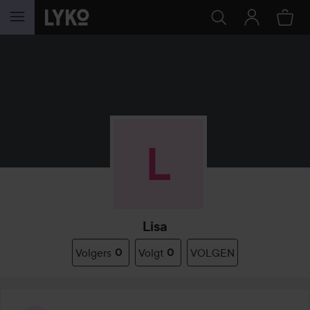
GA NAAR INHOUD
Lisa
Volgers
0
Volgt
0
VOLGEN