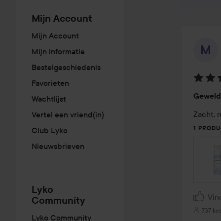
Mijn Account
Mijn Account
Mijn informatie
Bestelgeschiedenis
Favorieten
Beoord
Geweld
Wachtlijst
5
van
Zacht, r
Vertel een vriend(in)
de
1 PRODU
Club Lyko
5
Nieuwsbrieven
Lyko
Vin
Community
737 ke
Lyko Community