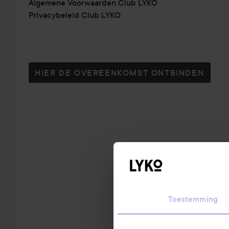
Algemene Voorwaarden Club LYKO
Privacybeleid Club LYKO
HIER DE OVEREENKOMST ONTBINDEN
Toestemming