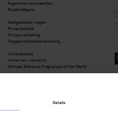
Algemene voorwaarden
StudentBeans
Veelgestelde vragen
Privacybeleid
Privacyverklaring
Toegankelijkheidsverklaring
Cookiebeleid
Vertel een vriend(in)
Michael Edwards Fragrances of the World
Betaalmethoden:
Details
Verzendmethoden: