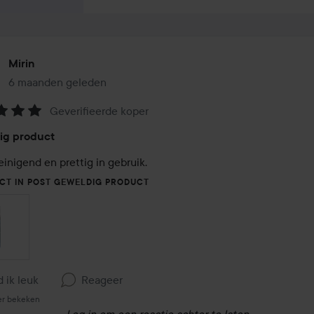
Mirin
6 maanden geleden
Het bericht is gemaakt 6 maanden geleden
Geverifieerde koper
eling:
ig product
einigend en prettig in gebruik.
CT IN POST GEWELDIG PRODUCT
d ik leuk
Reageer
er bekeken
Log in
om een reactie achter te laten