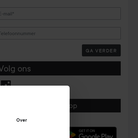
E-mail*
Telefoonnummer
GA VERDER
Volg ons
Download hier onze app
Over