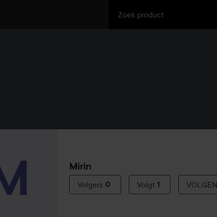
Mirin
Volgers
0
Volgt
1
VOLGE