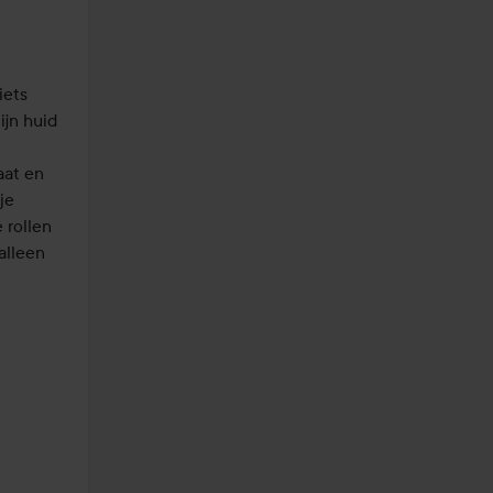
ets 
jn huid 
at en 
e 
rollen 
lleen 