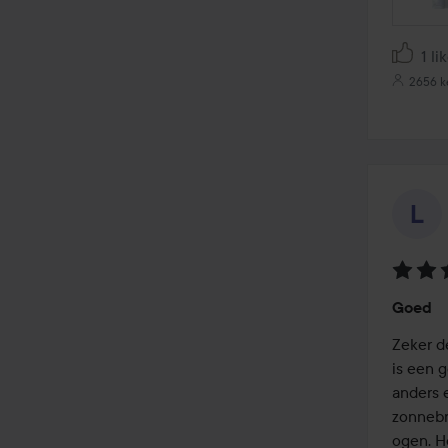
1 li
2656 k
Beoord
Goed
5
van
Zeker d
de
is een 
5
anders 
zonnebr
ogen. H