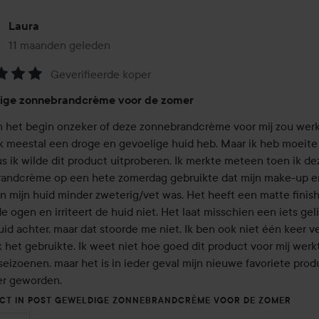
Laura
11 maanden geleden
Het bericht is gemaakt 11 maanden geleden
Geverifieerde koper
eling:
ige zonnebrandcrème voor de zomer
in het begin onzeker of deze zonnebrandcrème voor mij zou werk
k meestal een droge en gevoelige huid heb. Maar ik heb moeite
us ik wilde dit product uitproberen. Ik merkte meteen toen ik dez
andcrème op een hete zomerdag gebruikte dat mijn make-up er 
n mijn huid minder zweterig/vet was. Het heeft een matte finish, 
de ogen en irriteert de huid niet. Het laat misschien een iets geli
id achter, maar dat stoorde me niet. Ik ben ook niet één keer ve
ik het gebruikte. Ik weet niet hoe goed dit product voor mij werkt 
eizoenen, maar het is in ieder geval mijn nieuwe favoriete produ
r geworden.
UCT IN POST GEWELDIGE ZONNEBRANDCRÈME VOOR DE ZOMER