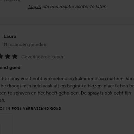
Log in
om een reactie achter te laten
Laura
11 maanden geleden
Het bericht is gemaakt 11 maanden geleden
Geverifieerde koper
eling:
send goed
chtsspray voelt echt verkoelend en kalmerend aan meteen. Voor
he droogt mijn huid vaak uit en begint te blozen, maar ik ben b
en te sprayen en het heeft geholpen. De spray is ook echt fijn 
en.
CT IN POST VERRASSEND GOED