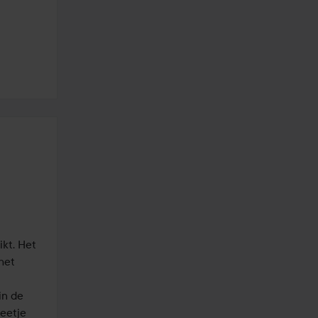
t. Het 
et 
n de 
eetje 