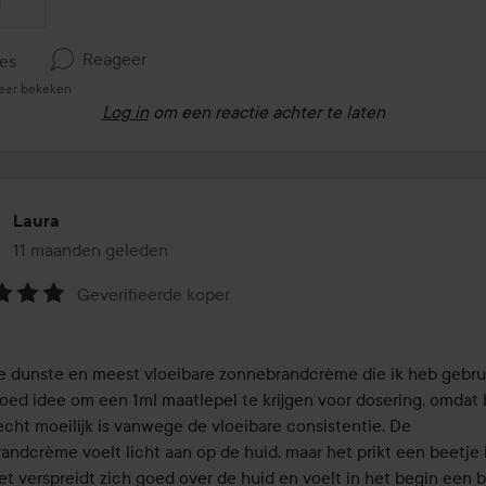
Reageer
kes
eer bekeken
Log in
om een reactie achter te laten
Laura
11 maanden geleden
Het bericht is gemaakt 11 maanden geleden
Geverifieerde koper
eling:
e dunste en meest vloeibare zonnebrandcrème die ik heb gebruik
goed idee om een 1ml maatlepel te krijgen voor dosering, omdat h
echt moeilijk is vanwege de vloeibare consistentie. De 
andcrème voelt licht aan op de huid, maar het prikt een beetje i
et verspreidt zich goed over de huid en voelt in het begin een b