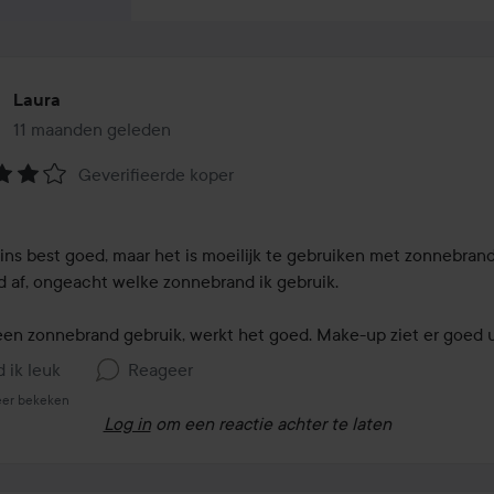
Laura
11 maanden geleden
Het bericht is gemaakt 11 maanden geleden
Geverifieerde koper
eling:
ins best goed, maar het is moeilijk te gebruiken met zonnebrand.
ijd af, ongeacht welke zonnebrand ik gebruik.

geen zonnebrand gebruik, werkt het goed. Make-up ziet er goed u
d ik leuk
Reageer
eer bekeken
Log in
om een reactie achter te laten