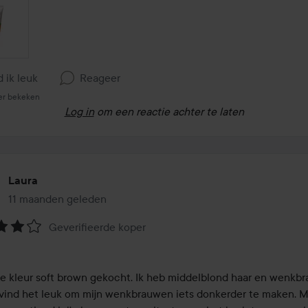
d ik leuk
Reageer
er bekeken
Log in
om een reactie achter te laten
Laura
11 maanden geleden
Het bericht is gemaakt 11 maanden geleden
Geverifieerde koper
eling:
de kleur soft brown gekocht. Ik heb middelblond haar en wenkbr
 vind het leuk om mijn wenkbrauwen iets donkerder te maken. M