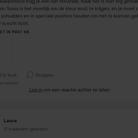
wpotlood krijg je een net resultaat, maar het is niet erg gemakk
n. Soms is het moeilijk om de kleur eruit te krijgen, en je moet d
 schudden en in speciale posities houden om het te kunnen geb
 is echt licht.
CT IN POST OK
d ik leuk
Reageer
eer bekeken
Log in
om een reactie achter te laten
Laura
11 maanden geleden
Het bericht is gemaakt 11 maanden geleden