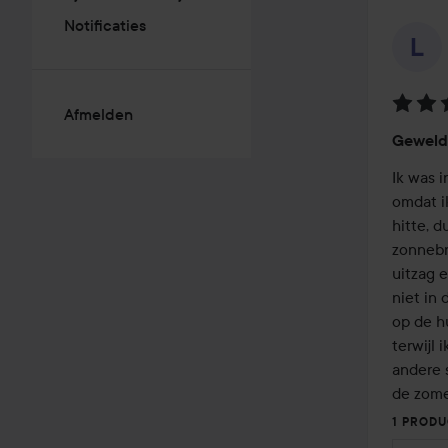
Notificaties
Afmelden
Beoord
Geweld
5
van
Ik was 
de
omdat i
5
hitte, d
zonnebr
uitzag e
niet in 
op de hu
terwijl 
andere s
de zome
1 PROD