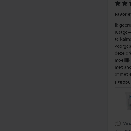
Beoord
Favorie
5
van
Ik gebru
de
rustgev
5
te kalme
voorgesc
deze cr
moeilijk
met and
of met 
1 PRODU
Vin
3206 k