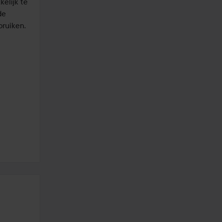
elijk te 
e 
ruiken. 