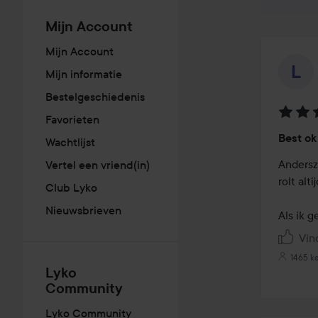
Mijn Account
Mijn Account
Mijn informatie
Bestelgeschiedenis
Favorieten
Beoord
Best ok
Wachtlijst
4
van
Andersz
Vertel een vriend(in)
de
rolt alt
Club Lyko
5
Nieuwsbrieven
Als ik 
Vin
1465 k
Lyko
Community
Lyko Community