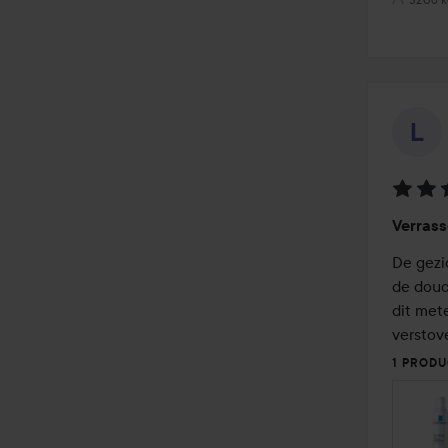
Beoord
Verras
5
van
De gezi
de
de douc
5
dit mete
verstov
1 PRODU