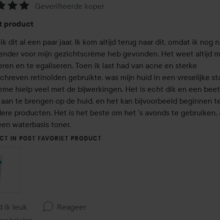
Geverifieerde koper
eling:
t product
ik dit al een paar jaar. Ik kom altijd terug naar dit, omdat ik nog ni
ender voor mijn gezichtscrème heb gevonden. Het weet altijd mi
ren en te egaliseren. Toen ik last had van acne en sterke 
hreven retinoïden gebruikte, was mijn huid in een vreselijke sta
ème hielp veel met de bijwerkingen. Het is echt dik en een beetj
 aan te brengen op de huid, en het kan bijvoorbeeld beginnen te 
ere producten. Het is het beste om het 's avonds te gebruiken, a
een waterbasis toner.
CT IN POST FAVORIET PRODUCT
d ik leuk
Reageer
eer bekeken