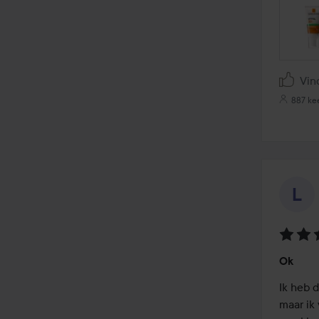
Vin
887 ke
Beoord
Ok
4
van
Ik heb 
de
maar ik
5