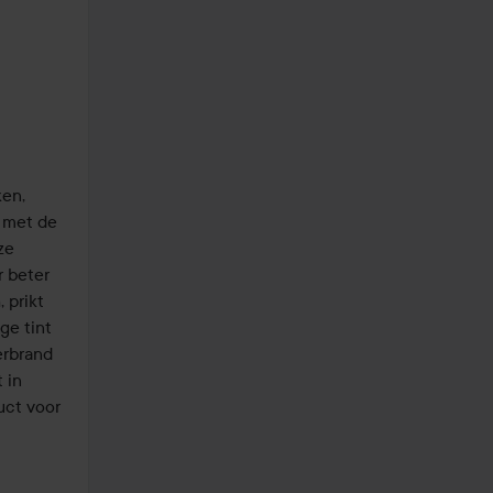
en, 
 met de 
e 
beter 
prikt 
ge tint 
rbrand 
in 
ct voor 