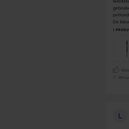
wenkbrau
gebruike
potlood
De kleur
1 PRODU
Vin
1190 k