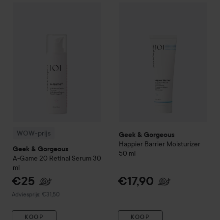
Geek & Gorgeous
Happier Barr
WOW-prijs
Geek & Gorgeous
A-Game 20 Retinal Serum
30 ml
WOW-prijs
Geek & Gorgeous
Happier Barrier Moisturizer
Geek & Gorgeous
50 ml
A-Game 20 Retinal Serum
30
ml
€25
€17,90
Aanbevolen prijs €31,50
Adviesprijs: €31,50
KOOP
KOOP