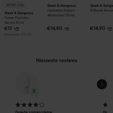
WOW-prijs
Geek & Gorgeous
Geek & Gorg
Hydration Station
B-Bomb Seru
Geek & Gorgeous
Moisturizer
50 ml
Power Peptides
Serum
30 ml
€17
€14,90
€14,90
Aanbevolen prijs €21,90
Adviesprijs: €21,90
Nieuwste reviews
SECTIE OVERSLAAN
Beoordeling: 4 van de 5
Beoor
Goede zomercrème
Goed 