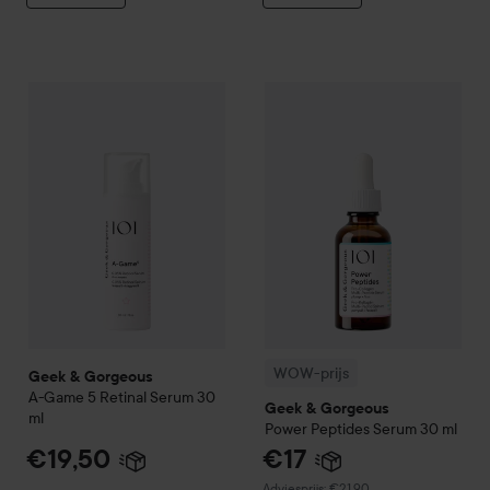
Geek & Gorgeous
A-Game 5 Retinal Serum
30 ml
€19,50
WOW-prijs
Geek & Gorgeous
P
WOW-prijs
Geek & Gorgeous
A-Game 5 Retinal Serum
30
Geek & Gorgeous
ml
Power Peptides Serum
30 ml
€19,50
€17
Aanbevolen prijs €21,90
Adviesprijs: €21,90