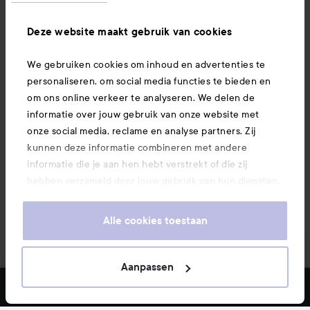
Ook interessant
Deze website maakt gebruik van cookies
We gebruiken cookies om inhoud en advertenties te
Download hier onze app
personaliseren, om social media functies te bieden en
om ons online verkeer te analyseren. We delen de
informatie over jouw gebruik van onze website met
onze social media, reclame en analyse partners. Zij
kunnen deze informatie combineren met andere
informatie die je aan hen hebt verstrekt of die zij
hebben verzameld door jouw gebruik van hun diensten.
Je keurt ons gebruik van cookies goed door onze
website te blijven gebruiken. Voor meer informatie over
Alle cookies toestaan
hoe je je cookie-instellingen kunt wijzigen, verwijzen we
je graag door naar ons cookiebeleid.
Aanpassen
Copyright 2026
FILTER
MEEST VERKOCHT