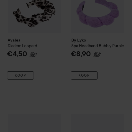
Avalea
By Lyko
Diadem
Leopard
Spa Headband Bubbly
Purple
€4,50
€8,90
KOOP
KOOP
BaByliss Paris Accessories
Hårband Knut
BaByliss Paris Accessories
Ma
€5,90