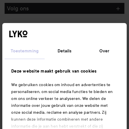
Volg ons
Klantenservice
Informatie
Toestemming
Details
Over
Ook interessant
Deze website maakt gebruik van cookies
We gebruiken cookies om inhoud en advertenties te
Download hier onze app
personaliseren, om social media functies te bieden en
om ons online verkeer te analyseren. We delen de
informatie over jouw gebruik van onze website met
onze social media, reclame en analyse partners. Zij
kunnen deze informatie combineren met andere
informatie die je aan hen hebt verstrekt of die zij