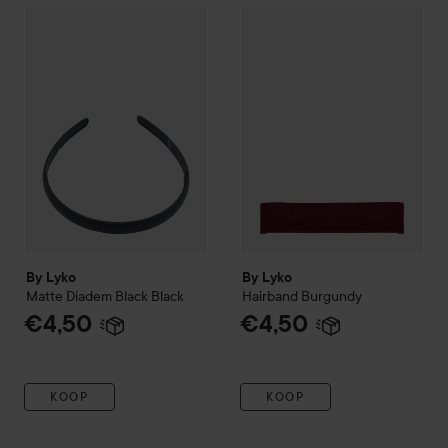
By Lyko
Matte Diadem Black
Black
By Lyko
Hairband
Burgundy
€4,50
€4
By Lyko
By Lyko
Matte Diadem Black
Black
Hairband
Burgundy
€4,50
€4,50
KOOP
KOOP