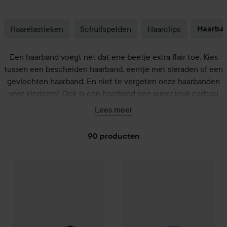
Haarelastieken
Schuifspelden
Haarclips
Haarba
Een haarband voegt nét dat ene beetje extra flair toe. Kies
tussen een bescheiden haarband, eentje met sieraden of een
gevlochten haarband. En niet te vergeten onze haarbanden
voor kinderen! Ook is een haarband een super leuk cadeau
om te krijgen… Of stiekem voor jezelf te houden, maar dat
Lees meer
blijft ons geheim!
90 producten
Avalea
GA NAAR FILTER
Diadem
Leopard
By Lyko
Spa Headband Bubbl
€4,50