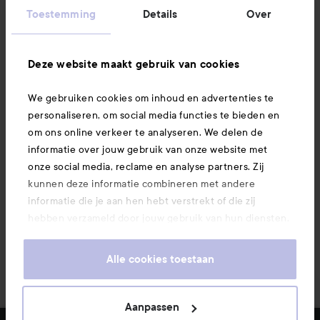
Informatie
Toestemming
Details
Over
Ook interessant
Deze website maakt gebruik van cookies
We gebruiken cookies om inhoud en advertenties te
Download hier onze app
personaliseren, om social media functies te bieden en
om ons online verkeer te analyseren. We delen de
informatie over jouw gebruik van onze website met
onze social media, reclame en analyse partners. Zij
kunnen deze informatie combineren met andere
informatie die je aan hen hebt verstrekt of die zij
hebben verzameld door jouw gebruik van hun diensten.
Je keurt ons gebruik van cookies goed door onze
website te blijven gebruiken. Voor meer informatie over
Alle cookies toestaan
hoe je je cookie-instellingen kunt wijzigen, verwijzen we
je graag door naar ons cookiebeleid.
Aanpassen