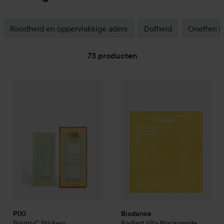
Roodheid en oppervlakkige aders
Dofheid
Oneffen h
73 producten
PIXI
GA NAAR FILTER
Bright-C Stickers
Biodance
Radiant Vita Niaci
€16,90
PIXI
Biodance
Bright-C Stickers
Radiant Vita Niacinamide