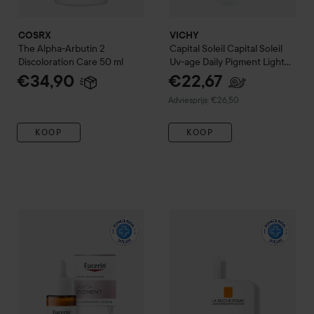
COSRX
VICHY
The Alpha-Arbutin 2
Capital Soleil
Capital Soleil
Discoloration Care
50 ml
Uv-age Daily Pigment Light
SPF50+
40 ml
€34,90
€22,67
Aanbevolen prijs €26,50
Adviesprijs: €26,50
KOOP
KOOP
Eucerin
Anti-Pigment
Skin Perfecting Serum
La Roche-Posay
30 ml
Anthelios Oil
€35,90