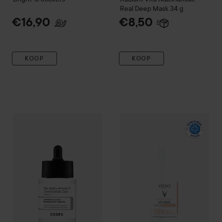
Real Deep Mask
34 g
€16,90
€8,50
KOOP
KOOP
COSRX
The Alpha-Arbutin 2 Discoloration Care
50 ml
€34,90
VICHY
Capital Soleil
Capital S