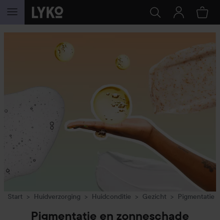
GA NAAR INHOUD
Start
Huidverzorging
Huidconditie
Gezicht
Pigmentatie 
Pigmentatie en zonneschade