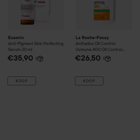
Eucerin
La Roche-Posay
Anti-Pigment
Skin Perfecting
Anthelios Oil Control
Serum
30 ml
Uvmune 400 Oil Control
Fluide SPF50+
50 St.
€35,90
€26,50
KOOP
KOOP