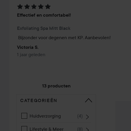
Beoordeling: 5 van de 5
Effectief en comfortabel!
Exfoliating Spa Mitt Black
Bijzonder voor degenen met KP. Aanbevolen!
Victoria S.
1 jaar geleden
13 producten
CATEGORIEËN
GA NAAR SORTEREN
Hydréa
Huidverzorging
(
4
)
Lifestyle & Meer
(
8
)