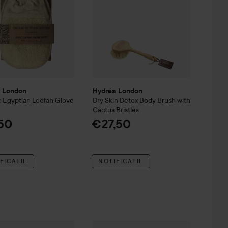
 London
Hydréa London
c Egyptian Loofah Glove
Dry Skin Detox Body Brush with
Cactus Bristles
50
€27,50
FICATIE
NOTIFICATIE
boo Exfoliating Gloves
a London
Exfoliating Spa Mitt Black
Hydréa London
Detox Cellulite Massa
€11,50
€13,50