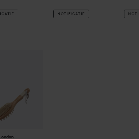
ICATIE
NOTIFICATIE
NOTI
 London
Dual Use Massage Brush
€18,50
London