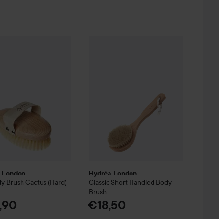
bbean
a London
Dry Body Brush Cactus (Hard)
Hydréa London
Classic Short Handled
€22,90
€22,90
 London
Hydréa London
y Brush Cactus (Hard)
Classic Short Handled Body
Brush
,90
€18,50