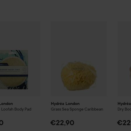
 London
Egyptian Loofah Body Pad
Hydréa London
Grass Sea Sponge Cari
Hydré
€8,90
London
Hydréa London
Hydréa
 Loofah Body Pad
Grass Sea Sponge Caribbean
Dry Bod
0
€22,90
€22