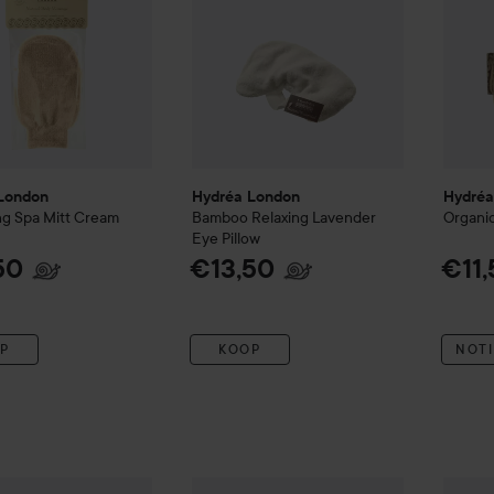
London
Hydréa London
Hydréa
ing Spa Mitt Cream
Bamboo Relaxing Lavender
Organi
Eye Pillow
50
€13,50
€11,
P
KOOP
NOTI
 London
Dual Sided Hand & Nail Brush
Hydréa London
Organic Carbonised Bam
Hydré
€6,50