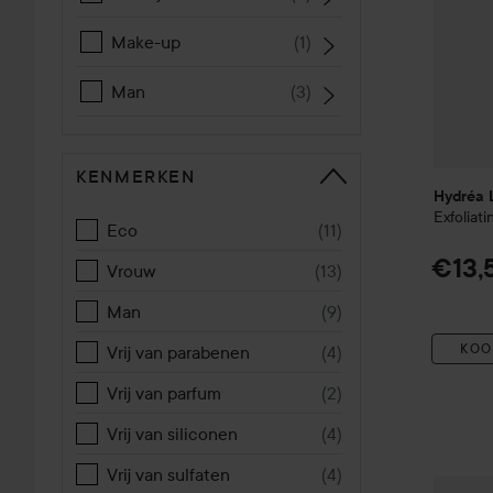
Make-up
(
1
)
Man
(
3
)
KENMERKEN
Hydréa 
Exfoliat
Eco
(
11
)
€13,
Vrouw
(
13
)
Man
(
9
)
KOO
Vrij van parabenen
(
4
)
Vrij van parfum
(
2
)
Vrij van siliconen
(
4
)
Vrij van sulfaten
(
4
)
Hydréa