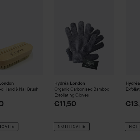
London
Hydréa London
Hydréa
ed Hand & Nail Brush
Organic Carbonised Bamboo
Exfolia
Exfoliating Gloves
0
€11,50
€13
ICATIE
NOTIFICATIE
NOTI