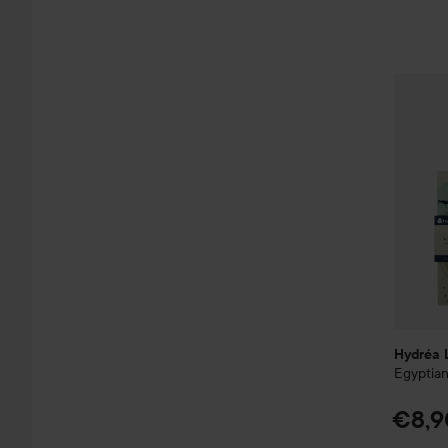
Hydréa
Hydréa 
Egyptian
€8,9