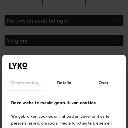
Nieuws en aanbiedingen
Volg ons
Klantenservice
Informatie
Toestemming
Details
Over
Ook interessant
Deze website maakt gebruik van cookies
We gebruiken cookies om inhoud en advertenties te
Download hier onze app
personaliseren, om social media functies te bieden en