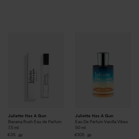
Juliette Has A Gun
Banana Rush Eau de Parfum
Juliette Has A Gun
7,5 ml
Eau De Par
€35
Juliette Has A Gun
Juliette Has A Gun
Banana Rush Eau de Parfum
Eau De Parfum Vanilla Vibes
7,5 ml
50 ml
€35
€105