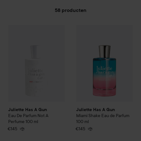
58 producten
Juliette Has A Gun
GA NAAR FILTER
Eau De Parfum Not A Perfume
Juliette Has A Gun
100 ml
Miami Sha
€145
Juliette Has A Gun
Juliette Has A Gun
Eau De Parfum Not A
Miami Shake Eau de Parfum
Perfume
100 ml
100 ml
€145
€145