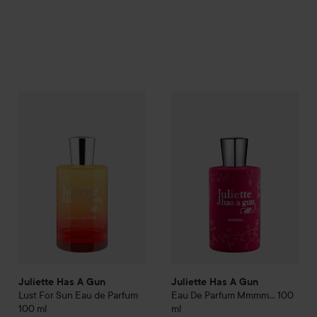
Juliette Has A Gun
Lust For Sun Eau de Parfum
Juliette Has A Gun
100 ml
Eau De P
€145
Juliette Has A Gun
Juliette Has A Gun
Lust For Sun Eau de Parfum
Eau De Parfum Mmmm…
100
100 ml
ml