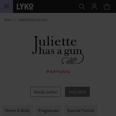
GA NAAR INHOUD
Start
Juliette Has A Gun
Juliette
Has
A
Gun
Bekijk profiel
VOLGEN
Home & Body
Fragrances
Special Format