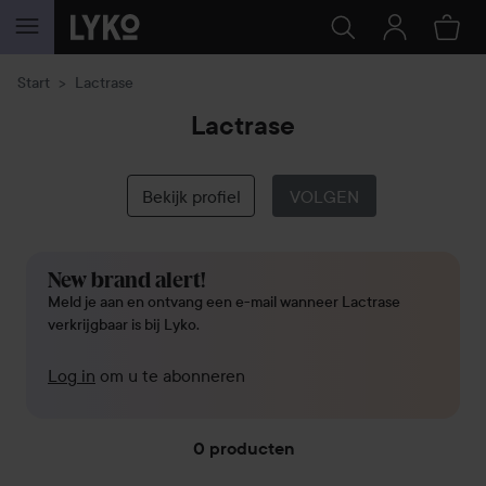
GA NAAR INHOUD
Start
Lactrase
Lactrase
Bekijk profiel
VOLGEN
New brand alert!
Meld je aan en ontvang een e-mail wanneer Lactrase
verkrijgbaar is bij Lyko.
Log in
om u te abonneren
0 producten