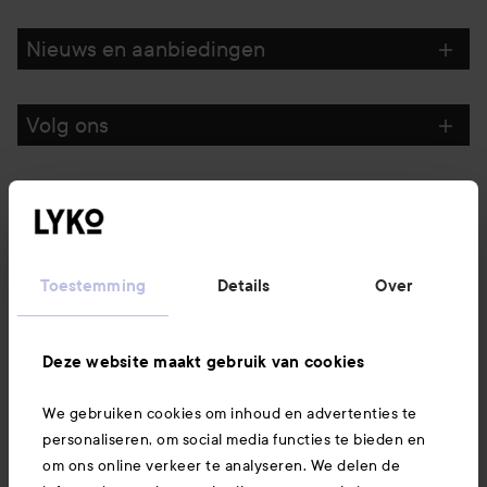
GA NAAR FILTER
Nieuws en aanbiedingen
Volg ons
Klantenservice
Informatie
Toestemming
Details
Over
Ook interessant
Deze website maakt gebruik van cookies
We gebruiken cookies om inhoud en advertenties te
Download hier onze app
personaliseren, om social media functies te bieden en
om ons online verkeer te analyseren. We delen de