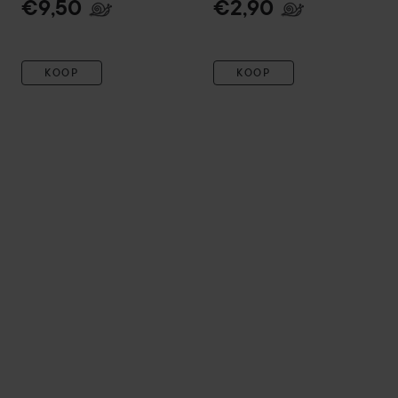
€9,50
€2,90
KOOP
KOOP