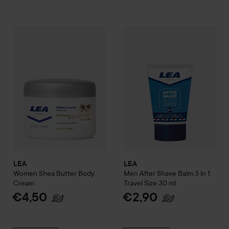
LEA
Women
Shea Butter Body Cream
LEA
Men
After Shave Balm 3 in
€4,50
LEA
LEA
Women
Shea Butter Body
Men
After Shave Balm 3 in 1
Cream
Travel Size
30 ml
€4,50
€2,90