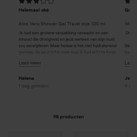
Beoordeling: 3 van de 5
Beoor
Helemaal oké
Goed 
Aloe Vera Shower Gel Travel size 100 ml
Wome
Ik had een grotere verpakking verwacht en een 
Dit is
inhoud die droogheid en jeuk meteen van mijn huid 
zou verwijderen. Maar helaas is het niet hydraterend 
De cons
genoeg, de geur is fris maar saai. Ik had echt te hoge 
balsem
verwachtingen, jammer genoeg. Het is ook moeilijk 
huid, v
Lees meer
Lees
om genoeg uit de kleine verpakking te krijgen, ja 
je sup
zoals gezegd had ik torenhoge verwachtingen en het 
aanbre
was een tegenvaller. Helemaal oké, maar helaas niet 
Helena
Jenn
meer dan dat.
Zeer b
1 dag geleden
9 ma
98 producten
LEA
GA NAAR FILTER
Men
Shaving Gel
200 ml
LEA
Women
Women Bikini Zon
€5,50