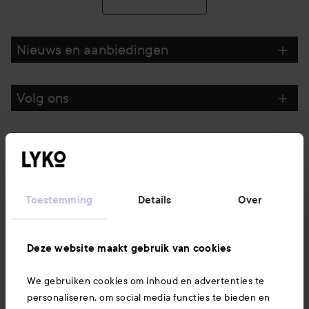
Nieuws en aanbiedingen
Volg ons
Klantenservice
Informatie
Toestemming
Details
Over
Ook interessant
Deze website maakt gebruik van cookies
We gebruiken cookies om inhoud en advertenties te
Download hier onze app
personaliseren, om social media functies te bieden en