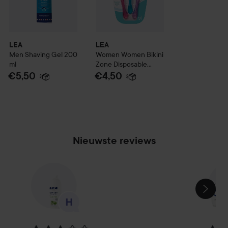
LEA
LEA
Men
Shaving Gel
200
Women
Women Bikini
ml
Zone Disposable
Razor
€5,50
€4,50
Nieuwste reviews
SECTIE OVERSLAAN