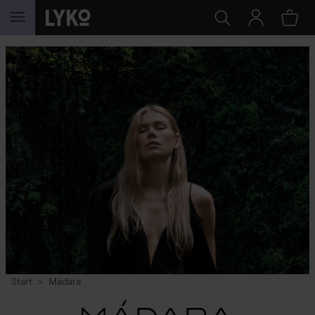
GA NAAR INHOUD
Start
Mádara