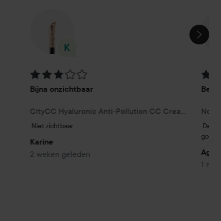
SECTIE OVERSLAAN
Beoordeling: 3 van de 5
Beoor
Bijna onzichtbaar
Beste
CityCC Hyaluronic Anti-Pollution CC Cream SPF 15 Light
Nouri
Niet zichtbaar
De con
golven
Karine
Agne
2 weken geleden
1 maa