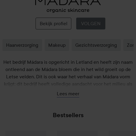
Mádara
Bekijk profiel
VOLGEN
Haarverzorging
Makeup
Gezichtsverzorging
Zon
Het bedrijf Mádara is opgericht in Letland en heeft zijn naam
ontleend aan de Mádara bloem die in het wild groeit op de
Letse velden. Dit is ook waar het verhaal van Mádara vorm
krijgt: dit bedrijf heeft volledige aandacht voor het milieu als
het gaat om zijn producten. Dit omvat het produceren van
Lees meer
deodorants, dag- en nachtcrèmes, shampoos, conditioners
tot huidcrèmes, waarbij alle producten biologisch wordt
geproduceerd. Mádara wil een perfect resultaat combineren
Bestsellers
met een milieuvriendelijke manier van denken en daar zijn ze
echt in geslaagd. De basisgedachte is dat het lichaam uit de
Mádara
Time Miracle Botanic Retinol Serum
30 ml
Mádara
Grow
€47,90
natuur komt en hierdoor de stoffen die Mádara gebruikt
WOW-prijs
Mádara
Vitamin C Illumina