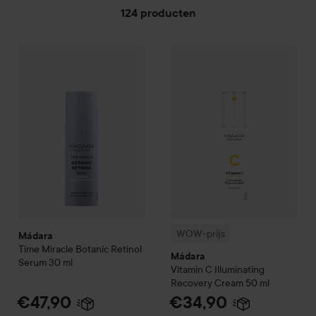
124 producten
Mádara
GA NAAR FILTER
Time Miracle Botanic Retinol Serum
30 ml
€47,90
WOW-prijs
Mádara
Vitamin C I
WOW-prijs
Mádara
Time Miracle Botanic Retinol
Mádara
Serum
30 ml
Vitamin C Illuminating
Recovery Cream
50 ml
€47,90
€34,90