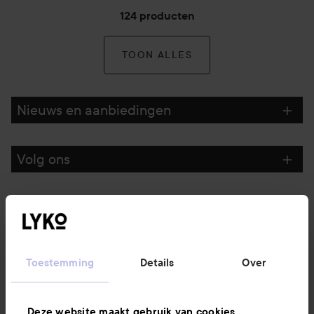
124 producten
TOON ALLES
Nieuws en aanbiedingen
Volg ons
Klantenservice
Informatie
Toestemming
Details
Over
Ook interessant
Deze website maakt gebruik van cookies