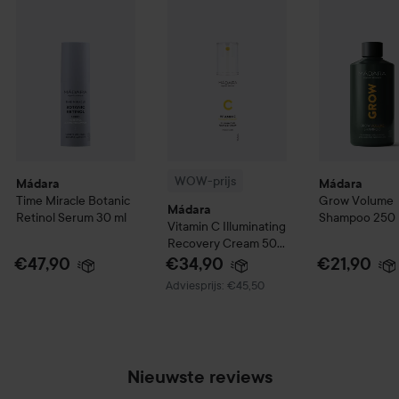
herkent en dus beter opneemt. Dit leidt tot een uniek
verhaal over gezondheid, milieubewustzijn en een perfect
eindresultaat. Kiezen voor Mádara is daarom voor jou als klant
heel eenvoudig.
WOW-prijs
Mádara
Mádara
Time Miracle Botanic
Grow
Volume
Mádara
Retinol Serum
30 ml
Shampoo
250 
Vitamin C Illuminating
Recovery Cream
50
ml
€47,90
€34,90
€21,90
Aanbevolen prijs €45,50
Adviesprijs: €45,50
Nieuwste reviews