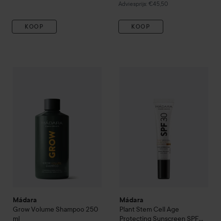
Aanbevolen prijs €45,50
Adviesprijs: €45,50
KOOP
KOOP
Mádara
Grow
Volume Shampoo
250 ml
Mádara
Plant Stem Cell Age 
€21,90
Mádara
Mádara
Grow
Volume Shampoo
250
Plant Stem Cell Age
ml
Protecting Sunscreen SPF