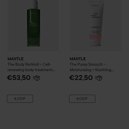
MANTLE
MANTLE
The Body Retinoil – Cell-
The Pussy Smooch –
renewing body treatment
Moisturising + Soothing
100 ml
Intimate Balm
50 ml
€53,50
€22,50
KOOP
KOOP