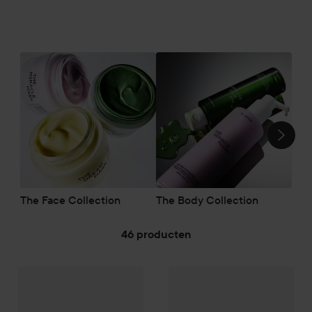
SECTIE OVERSLAAN
The Face Collection
The Body Collection
46 producten
MANTLE
GA NAAR FILTER
The Body Retinoil – Cell-renewing body treatment
MANTLE
The Pussy Smooch – 