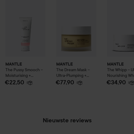
MANTLE
MANTLE
MANTLE
The Pussy Smooch –
The Dream Mask –
The Whipp – Ul
Moisturising +
Ultra-Plumping +
Nourishing W
Soothing Intimate
Restorative Night
Body Cream
2
€22,50
€77,90
€34,90
Balm
50 ml
Mask
75 ml
Nieuwste reviews