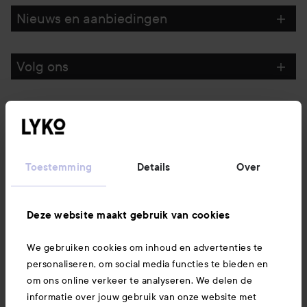
Nieuws en aanbiedingen
Volg ons
Klantenservice
Informatie
Toestemming
Details
Over
Ook interessant
Deze website maakt gebruik van cookies
We gebruiken cookies om inhoud en advertenties te
Download hier onze app
personaliseren, om social media functies te bieden en
om ons online verkeer te analyseren. We delen de
informatie over jouw gebruik van onze website met