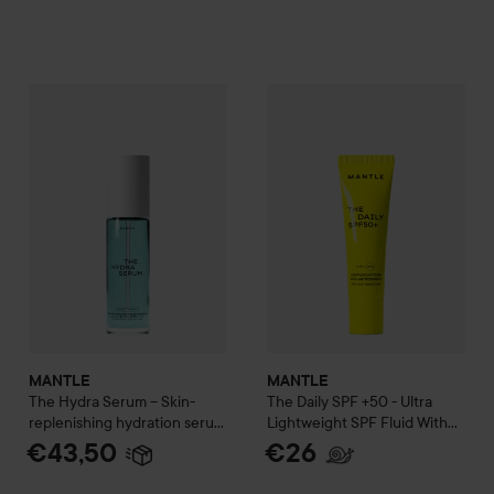
MANTLE
The Hydra Serum – Skin-replenishing hydration se
MANTLE
The Daily SPF +50 - 
MANTLE
MANTLE
The Hydra Serum – Skin-
The Daily SPF +50 - Ultra
replenishing hydration serum
Lightweight SPF Fluid With
50 ml
Antioxidants
30 ml
€43,50
€26