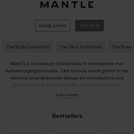
MANTLE
Bekijk profiel
VOLGEN
The Body Collection
The Face Collection
The Pussy
MANTLE combineert Scandinavisch minimalisme met
huidverzorgingsinnovatie. Elke formule wordt getest in het
extreme Scandinavische klimaat en ontwikkeld in ons
laboratorium in Noord-Zweden. Het resultaat is een
zorgvuldig samengestelde collectie bekroonde, schone en
Lees meer
klinische producten, verrijkt met innovatieve ingrediënten.
Bestsellers
MANTLE
The Pussy Smooch – Moisturising + Soothing Intima
MANTLE
The Dream Mask – Ultra-Plu
MANTLE
The