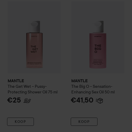
MANTLE
The Get Wet – Pussy-Protecting Shower Oil
MANTLE
The Big O – Sensati
75 ml
€
MANTLE
MANTLE
The Get Wet – Pussy-
The Big O – Sensation-
Protecting Shower Oil
75 ml
Enhancing Sex Oil
50 ml
€25
€41,50
KOOP
KOOP