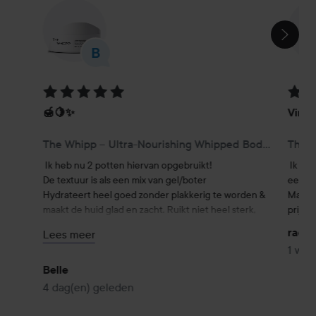
SECTIE OVERSLAAN
Beoordeling: 5 van de 5
Beoor
🍯🍋✨
Vind 
The Whipp – Ultra-Nourishing Whipped Body Cream 200 ml
Ik heb nu 2 potten hiervan opgebruikt!

Ik vin
De textuur is als een mix van gel/boter

een bee
Hydrateert heel goed zonder plakkerig te worden & 
Maar he
maakt de huid glad en zacht. Ruikt niet heel sterk, 
prijs w
een lichte & fijne citrusgeur die niet lang op de huid 
radvi
Lees meer
blijft, ik vind het fijn! 
#lykoreviw
1 wee
Belle
4 dag(en) geleden