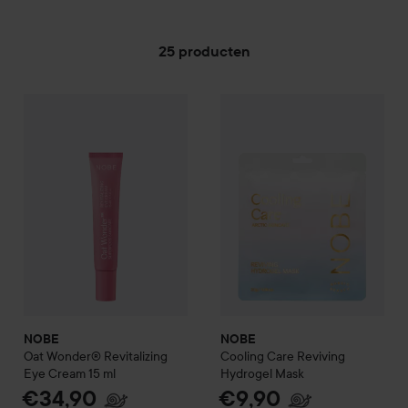
25 producten
NOBE
GA NAAR FILTER
Oat Wonder® Revitalizing Eye Cream
NOBE
Cooling Care
15 ml
Reviving 
€34,90
NOBE
NOBE
Oat Wonder® Revitalizing
Cooling Care
Reviving
Eye Cream
15 ml
Hydrogel Mask
€34,90
€9,90