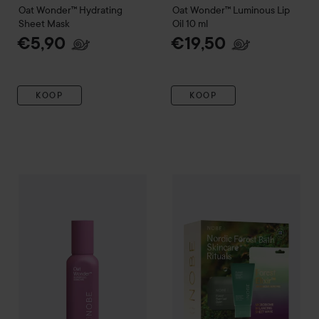
Oat Wonder™
Hydrating
Oat Wonder™
Luminous Lip
Sheet Mask
Oil
10 ml
€5,90
€19,50
KOOP
KOOP
NOBE
Oat Wonder™
Silky Cleansing Oil
NOBE
Nordic Forest Bath Skin
120 ml
€35,50