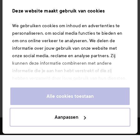
Ook interessant
Deze website maakt gebruik van cookies
We gebruiken cookies om inhoud en advertenties te
Download hier onze app
personaliseren, om social media functies te bieden en
om ons online verkeer te analyseren. We delen de
informatie over jouw gebruik van onze website met
onze social media, reclame en analyse partners. Zij
kunnen deze informatie combineren met andere
informatie die je aan hen hebt verstrekt of die zij
hebben verzameld door jouw gebruik van hun diensten.
Je keurt ons gebruik van cookies goed door onze
website te blijven gebruiken. Voor meer informatie over
Alle cookies toestaan
hoe je je cookie-instellingen kunt wijzigen, verwijzen we
je graag door naar ons cookiebeleid.
Aanpassen
Copyright 2026
FILTER
MEEST VERKOCHT