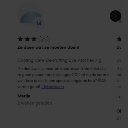
SECTIE OVERSLAAN
Beoordeling: 3 van de 5
Beoor
Ze doen wat ze moeten doen!
Doet 
Cooling Care De-Puffing Eye Patches 7 g
Cooli
Ze doen wat ze moeten doen, maar ik vind niet dat 
Zonder
ze goed passen rond mijn ogen? Of het nu de vorm is 
heb ge
van deze of dat ik een speciale oogvorm heb? 🤭😂 
Ik bew
verder goed! 
#lykomission
en de 
dat he
Marija
Lees
Sterk 
2 weken geleden
Olof 
2 ma