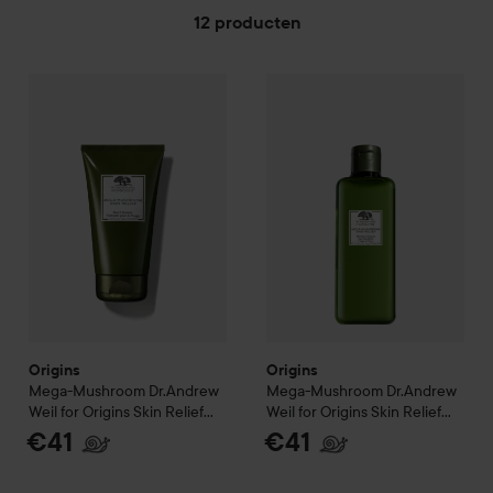
12 producten
Origins
GA NAAR FILTER
Mega-Mushroom
Dr.Andrew Weil for Origins
Origins
Mega-Mushroom
Skin Reli
Dr.An
Origins
Origins
Mega-Mushroom
Dr.Andrew
Mega-Mushroom
Dr.Andrew
Weil for Origins
Skin Relief
Weil for Origins
Skin Relief
Face Cleanser
150 ml
Micellar Cleanser
200 ml
€41
€41