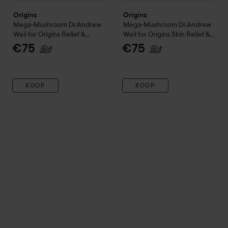
Origins
Origins
Mega-Mushroom
Dr.Andrew
Mega-Mushroom
Dr.Andrew
Weil for Origins
Relief &
Weil for Origins
Skin Relief &
Resilience Hydra Burst Gel
Soothing Face Cream
50 ml
€75
€75
Lotion
50 ml
KOOP
KOOP