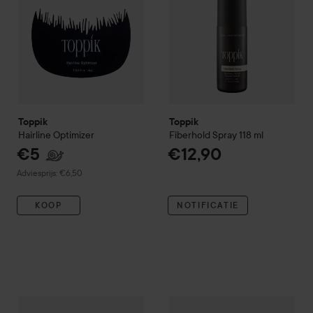
Toppik
Toppik
Hairline Optimizer
Fiberhold Spray
118 ml
€5
€12,90
Aanbevolen prijs €6,50
Adviesprijs: €6,50
KOOP
NOTIFICATIE
Toppik
Spray Applicator
€18,50
Toppik
Hair Building Fibers
Gra