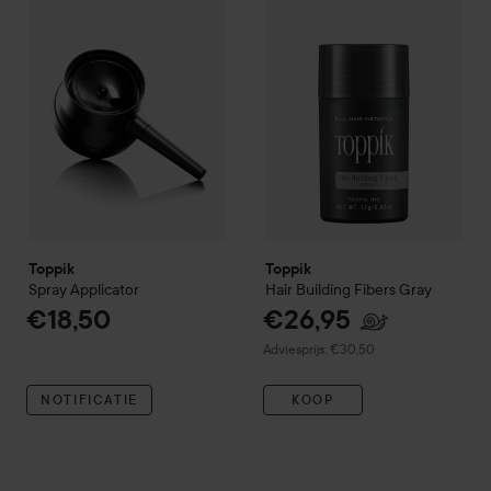
Toppik
Toppik
Spray Applicator
Hair Building Fibers
Gray
€18,50
€26,95
Aanbevolen prijs €30,50
Adviesprijs: €30,50
NOTIFICATIE
KOOP