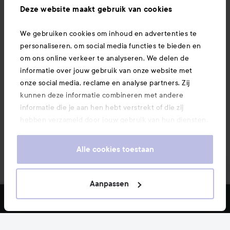
Ook interessant
Deze website maakt gebruik van cookies
We gebruiken cookies om inhoud en advertenties te
Download hier onze app
personaliseren, om social media functies te bieden en
om ons online verkeer te analyseren. We delen de
informatie over jouw gebruik van onze website met
onze social media, reclame en analyse partners. Zij
kunnen deze informatie combineren met andere
informatie die je aan hen hebt verstrekt of die zij
hebben verzameld door jouw gebruik van hun diensten.
Je keurt ons gebruik van cookies goed door onze
website te blijven gebruiken. Voor meer informatie over
Alle cookies toestaan
hoe je je cookie-instellingen kunt wijzigen, verwijzen we
je graag door naar ons cookiebeleid.
Aanpassen
Copyright 2026
FILTER
MEEST VERKOCHT