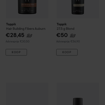
Toppik
Toppik
Hair Building Fibers
Auburn
27.5 g
Blond
€28,45
€50
Aanbevolen prijs €30,50
Aanbevolen prijs €56,90
Adviesprijs: €30,50
Adviesprijs: €56,90
KOOP
KOOP
€5
Toppik
Fiberhold Spray
118 ml
€
Toppik
Hairline Optimizer
Aanbevolen prijs €6,50