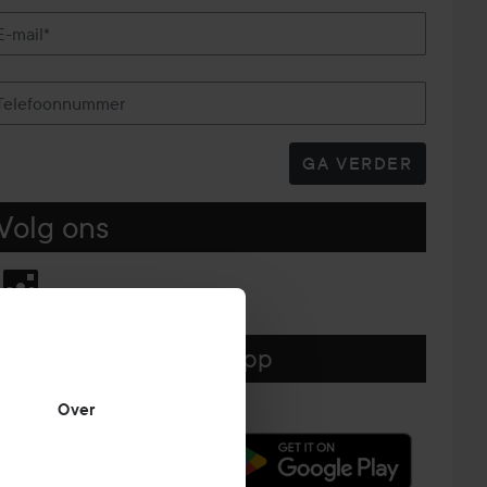
E-mail*
Telefoonnummer
GA VERDER
Volg ons
Download hier onze app
Over