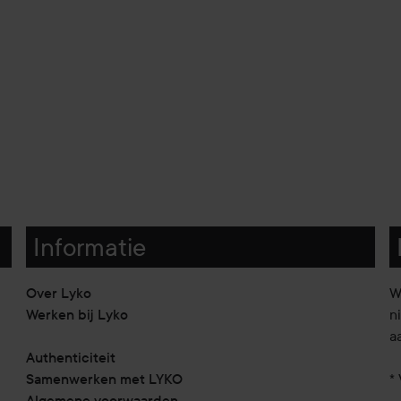
Informatie
Over Lyko
W
Werken bij Lyko
n
a
Authenticiteit
Samenwerken met LYKO
* 
Algemene voorwaarden