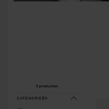
3 producten
CATEGORIEËN
GA NAAR SORTEREN
Zuccare