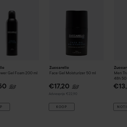
llo
Zuccarello
Zuccar
wer Gel Foam
200 ml
Face Gel Moisturizer
50 ml
Men
Tr
48h
50
50
€17,20
€13
Aanbevolen prijs €22,90
Adviesprijs: €22,90
P
KOOP
NOTI