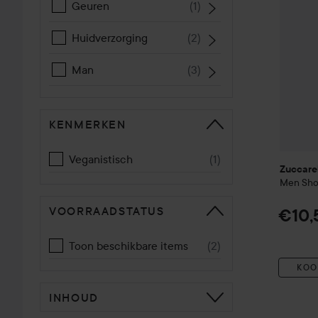
Geuren
(
1
)
Huidverzorging
(
2
)
Man
(
3
)
KENMERKEN
Veganistisch
(
1
)
Zuccare
Men
Sho
VOORRAADSTATUS
€10,
Toon beschikbare items
(
2
)
KOO
INHOUD