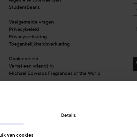
StudentBeans
Veelgestelde vragen
Privacybeleid
Privacyverklaring
Toegankelijkheidsverklaring
Cookiebeleid
Vertel een vriend(in)
Michael Edwards Fragrances of the World
Betaalmethoden:
Details
Verzendmethoden:
ik van cookies