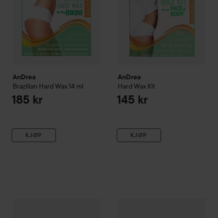
AnDrea
AnDrea
Brazilian Hard Wax
14 ml
Hard Wax Kit
185 kr
145 kr
KJØP
KJØP
AnDrea
Gentle Hair Remover For The Face
AnDrea
Wax Strips Body
14 ml
159 kr
159 kr