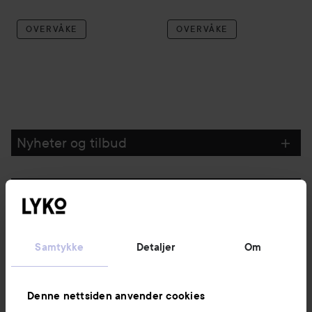
OVERVÅKE
OVERVÅKE
Nyheter og tilbud
Følg oss
Kundeservice
Samtykke
Detaljer
Om
Informasjon
Denne nettsiden anvender cookies