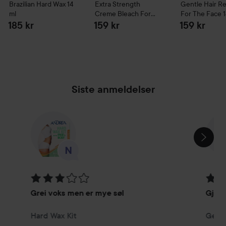
Brazilian Hard Wax
14
Extra Strength
Gentle Hair R
ml
Creme Bleach For
For The Face
The Body
14 ml
185 kr
159 kr
159 kr
Siste anmeldelser
HOPP OVER SEKSJON
Vurdering: 3 av 5
Vurde
Grei voks men er mye søl
Gjør 
Hard Wax Kit
Gentl