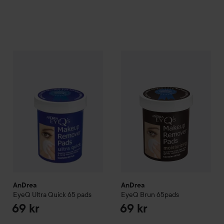
AnDrea
EyeQ Ultra Quick 65 pads
AnDrea
EyeQ Brun 65pads
69 kr
69 
AnDrea
AnDrea
EyeQ Ultra Quick 65 pads
EyeQ Brun 65pads
69 kr
69 kr