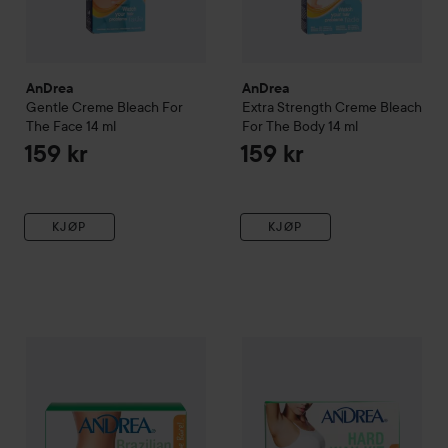
AnDrea
AnDrea
Gentle Creme Bleach For
Extra Strength Creme Bleach
The Face
14 ml
For The Body
14 ml
159 kr
159 kr
KJØP
KJØP
AnDrea
Brazilian Hard Wax
14 ml
AnDrea
Hard Wax Kit
185 kr
145 kr