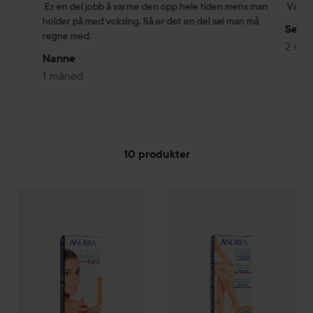
Er en del jobb å varme den opp hele tiden mens man 
Vær b
holder på med voksing. Så er det en del søl man må 
Selm
regne med.
2 må
Nanne
1 måned
10 produkter
AnDrea
GÅ TIL FILTRE
Gentle Creme Bleach For The Face
AnDrea
Extra Strength Creme
14 ml
159 kr