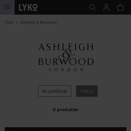
GÅ TIL INNHOLD
Start
Ashleigh & Burwood
Ashleigh
&
Burwood
Se profilside
FØLG
0 produkter
GÅ TIL FILTRE