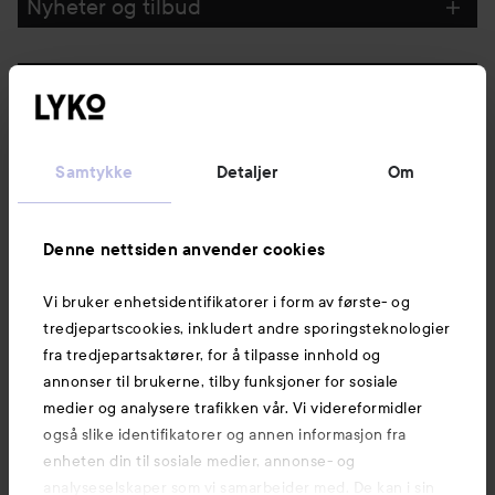
Nyheter og tilbud
Følg oss
Kundeservice
Samtykke
Detaljer
Om
Informasjon
Denne nettsiden anvender cookies
Vi bruker enhetsidentifikatorer i form av første- og
Også av interesse
tredjepartscookies, inkludert andre sporingsteknologier
fra tredjepartsaktører, for å tilpasse innhold og
annonser til brukerne, tilby funksjoner for sosiale
medier og analysere trafikken vår. Vi videreformidler
også slike identifikatorer og annen informasjon fra
enheten din til sosiale medier, annonse- og
analyseselskaper som vi samarbeider med. De kan i sin