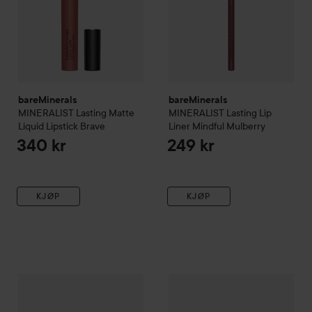
bareMinerals
bareMinerals
MINERALIST
Lasting Matte
MINERALIST
Lasting Lip
Liquid Lipstick
Brave
Liner
Mindful Mulberry
340 kr
249 kr
KJØP
KJØP
bareMinerals
MINERALIST
Lip Gloss-Balm
bareMinerals
Serenity
MINERALIST
Hyd
319 kr