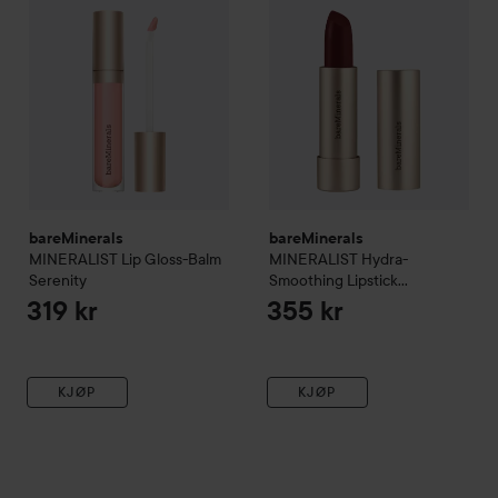
bareMinerals
bareMinerals
MINERALIST
Lip Gloss-Balm
MINERALIST
Hydra-
Serenity
Smoothing Lipstick
Perception
319 kr
355 kr
KJØP
KJØP