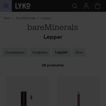
GÅ TIL INNHOLD
Start
bareMinerals
Lepper
Lepper
Complexion
Hudpleie
Lepper
Kinn
38 produkter
bareMinerals
GÅ TIL FILTRE
MINERALIST
Lasting Matte Liquid Lipstick
bareMinerals
MINERALIST
Brav
Last