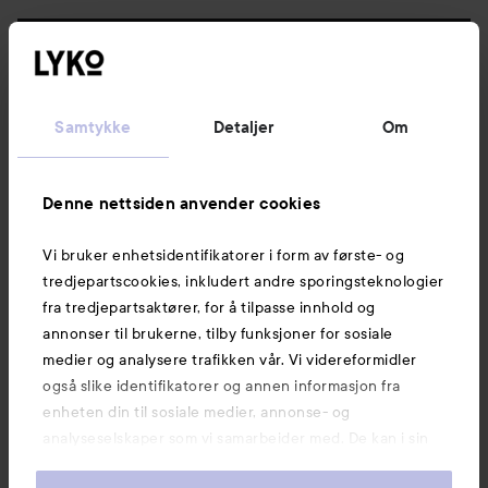
Følg oss
Kundeservice
Samtykke
Detaljer
Om
Informasjon
Denne nettsiden anvender cookies
Vi bruker enhetsidentifikatorer i form av første- og
Også av interesse
tredjepartscookies, inkludert andre sporingsteknologier
fra tredjepartsaktører, for å tilpasse innhold og
annonser til brukerne, tilby funksjoner for sosiale
medier og analysere trafikken vår. Vi videreformidler
også slike identifikatorer og annen informasjon fra
enheten din til sosiale medier, annonse- og
analyseselskaper som vi samarbeider med. De kan i sin
tur kombinere denne informasjonen med annen