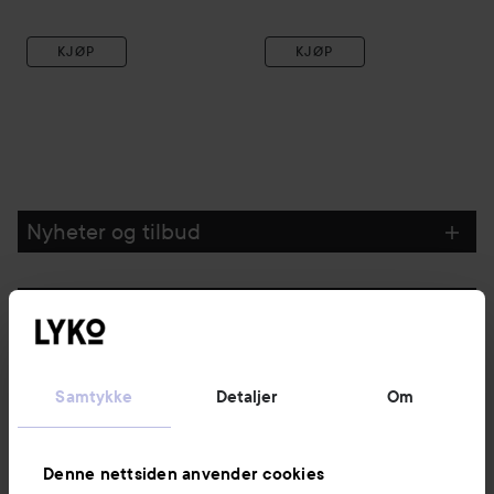
KJØP
KJØP
Nyheter og tilbud
Følg oss
Kundeservice
Samtykke
Detaljer
Om
Informasjon
Denne nettsiden anvender cookies