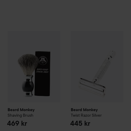
Beard Monkey
Shaving Brush
Beard Monkey
Twist Razor
Silv
469 kr
Beard Monkey
Beard Monkey
Shaving Brush
Twist Razor
Silver
469 kr
445 kr