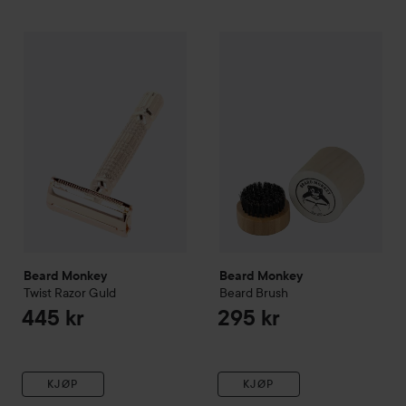
Beard Monkey
GÅ TIL FILTRE
Twist Razor
Guld
Beard Monkey
Beard Brush
445 kr
29
Beard Monkey
Beard Monkey
Twist Razor
Guld
Beard Brush
445 kr
295 kr
KJØP
KJØP