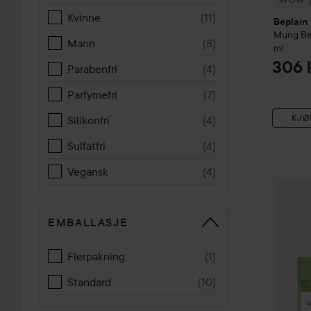
sminke,
Kvinne
(
11
)
beplain. 
Beplain
Mung B
en eksfo
Mann
(
8
)
ml
huden. En 
306 
Parabenfri
(
4
)
Parfymefri
(
7
)
KJØ
Silikonfri
(
4
)
Sulfatfri
(
4
)
Vegansk
(
4
)
Beplain
EMBALLASJE
Flerpakning
(
1
)
Standard
(
10
)