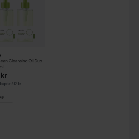
n
Bean
Cleansing Oil Duo
ml
kr
epris: 612 kr
ØP