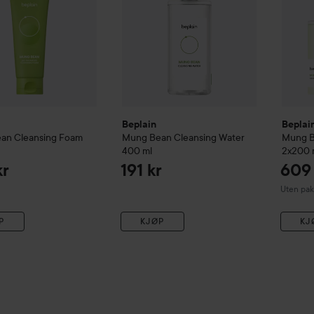
Beplain
Beplai
ean
Cleansing Foam
Mung Bean
Cleansing Water
Mung 
400 ml
2x200 
kr
191 kr
609 
Uten pakk
P
KJØP
KJ