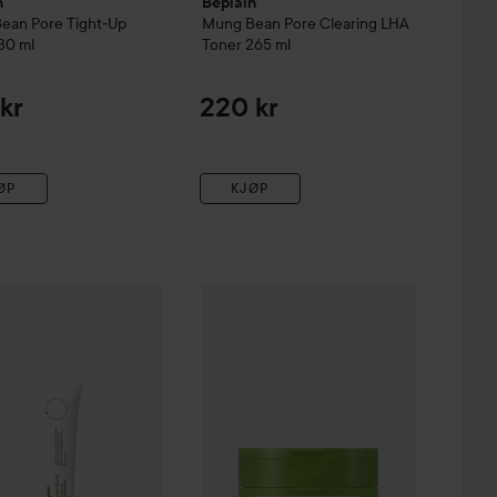
n
Beplain
oljerens
Bean
Pore Tight-Up
Mung Bean
Pore Clearing LHA
 Clay Mask
30 ml
Toner
265 ml
beroliger
 LHA Toner.
kr
220 kr
ØP
KJØP
n
l
Mung Bean
Pore Tight-Up Soothing Cream
Beplain
Mung Bean
60 ml
Pore Cleansing Mil
225 kr
239 kr