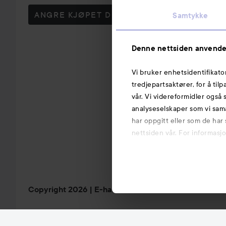
ANGRE KJØPET DITT
Samtykke
Denne nettsiden anvende
Vi bruker enhetsidentifikato
tredjepartsaktører, for å til
vår. Vi videreformidler også 
analyseselskaper som vi sam
har oppgitt eller som de har
nettsiden vår. For informasj
Copyright 2026
E-handel av Avensia