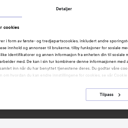
Butikker
Detaljer
Rabattkoder
Helthjem
r cookies
Toppliste
rer i form av første- og tredjepartscookies, inkludert andre sporingst
Michael Edwards Fragrances of the World
passe innhold og annonser til brukerne, tilby funksjoner for sosiale m
slike identifikatorer og annen informasjon fra enheten din til sosiale
Også av interesse
arbeider med. De kan i sin tur kombinere denne informasjonen med
 samlet inn når du har benyttet tjenestene deres. Du godtar våre coo
Beplain Mung Bean Cleansing Oil 200 ml
on om hvordan du kan endre innstillingene for cookies, se vår Cookie 
Beplain Mung Bean Cleansing Foam 80 ml
Beplain
Tilpass