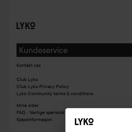
Kundeservice
Kontakt oss
Club Lyko
Club Lyko Privacy Policy
Lyko Community terms & conditions
Mine sider
FAQ - Vanlige spørsmål & svar
Kjøpsinformasjon