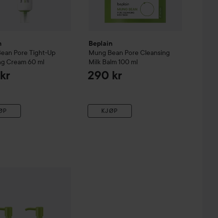
n
Beplain
Bean
Pore Tight-Up
Mung Bean
Pore Cleansing
ng Cream
60 ml
Milk Balm
100 ml
kr
290 kr
ØP
KJØP
 ml
609 kr
191 kr
n
Mung Bean
Cleansing Oil Duo 2x200 ml
Uten pakkepris: 612 kr