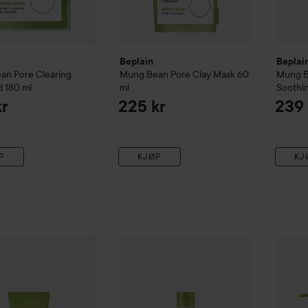
Beplain
Beplai
ean
Pore Clearing
Mung Bean
Pore Clay Mask
60
Mung 
d
180 ml
ml
Soothi
kr
225 kr
239 
P
KJØP
KJ
Mung Bean
Cleansing Foam
Beplain
160 ml
Mung Bean
Cleansing Water
400
329 kr
Beplai