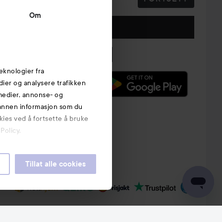
Om
Følg oss
eknologier fra
edier og analysere trafikken
 medier, annonse- og
 annen informasjon som du
kies ved å fortsette å bruke
Policy.
Tillat alle cookies