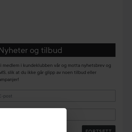
Nyheter og tilbud
li medlem i kundeklubben vår og motta nyhetsbrev og
S, slik at du ikke går glipp av noen tilbud eller
ampanjer!
E-post
Telefonnummer
FORTSETT