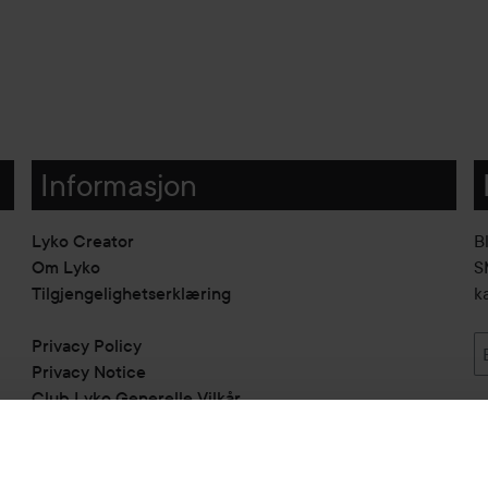
Informasjon
Lyko Creator
B
Om Lyko
SM
Tilgjengelighetserklæring
k
Privacy Policy
Privacy Notice
Club Lyko Generelle Vilkår
Vil du samarbeide med oss?
Jobbe på Lyko