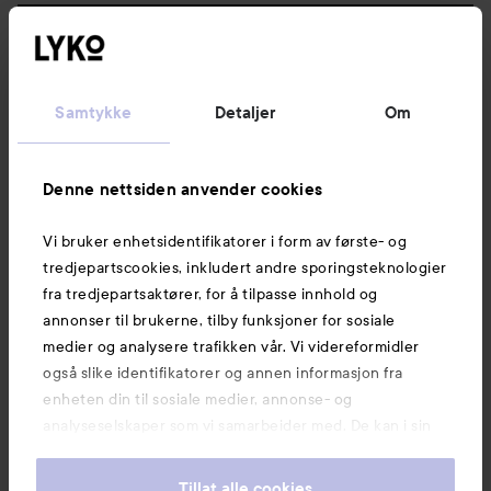
Følg oss
Kundeservice
Samtykke
Detaljer
Om
Informasjon
Denne nettsiden anvender cookies
Vi bruker enhetsidentifikatorer i form av første- og
Også av interesse
tredjepartscookies, inkludert andre sporingsteknologier
fra tredjepartsaktører, for å tilpasse innhold og
annonser til brukerne, tilby funksjoner for sosiale
medier og analysere trafikken vår. Vi videreformidler
også slike identifikatorer og annen informasjon fra
enheten din til sosiale medier, annonse- og
analyseselskaper som vi samarbeider med. De kan i sin
tur kombinere denne informasjonen med annen
informasjon som du har oppgitt eller som de har samlet
Tillat alle cookies