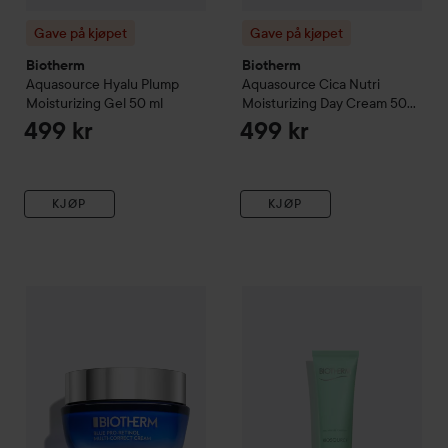
Gave på kjøpet
Gave på kjøpet
Biotherm
Biotherm
Aquasource
Hyalu Plump
Aquasource
Cica Nutri
Moisturizing Gel
50 ml
Moisturizing Day Cream
50
ml
499 kr
499 kr
KJØP
KJØP
Gave på kjøpet
Biotherm
Blue Therapy
Gave på kjøpet
Blue Pro-Retinol Mois
Biotherm
Bios