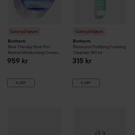
Gave på kjøpet
Gave på kjøpet
Biotherm
Biotherm
Blue Therapy
Blue Pro-
Biosource
Purifying Foaming
Retinol Moisturizing Cream
Cleanser
150 ml
50 ml
959 kr
315 kr
KJØP
KJØP
Gave på kjøpet
Biotherm
Aquasource
Gave på kjøpet
Moisturizing Cream Nor
Biotherm
Aqua