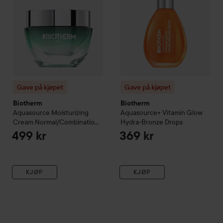
Gave på kjøpet
Gave på kjøpet
Biotherm
Biotherm
Aquasource
Moisturizing
Aquasource+ Vitamin Glow
Cream Normal/Combination
Hydra-Bronze Drops
Skin
50 ml
499 kr
369 kr
KJØP
KJØP