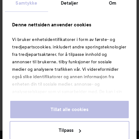
Samtykke
Detaljer
Om
Informasjon
Denne nettsiden anvender cookies
Vi bruker enhetsidentifikatorer i form av første- og
Også av interesse
tredjepartscookies, inkludert andre sporingsteknologier
fra tredjepartsaktører, for å tilpasse innhold og
annonser til brukerne, tilby funksjoner for sosiale
medier og analysere trafikken vår. Vi videreformidler
også slike identifikatorer og annen informasjon fra
enheten din til sosiale medier, annonse- og
analyseselskaper som vi samarbeider med. De kan i sin
tur kombinere denne informasjonen med annen
informasjon som du har oppgitt eller som de har samlet
Tillat alle cookies
inn når du har benyttet tjenestene deres. Du godtar
våre cookies ved å fortsette å bruke nettsiden vår. For
informasjon om hvordan du kan endre innstillingene for
Tilpass
Copyright 2026
cookies, se vår Cookie Policy.