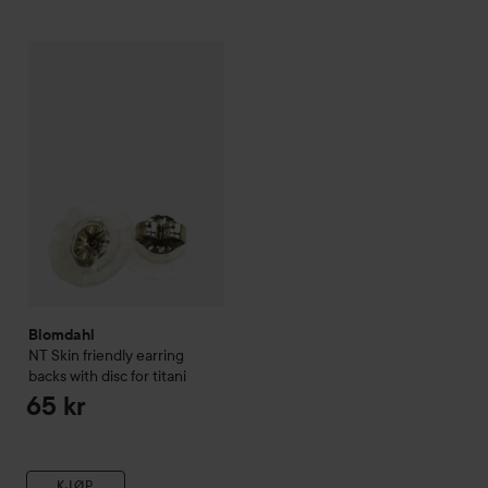
Blomdahl
NT Skin friendly earring backs with disc for titani
65
Blomdahl
NT Skin friendly earring
backs with disc for titani
65 kr
KJØP