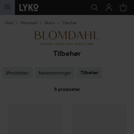
GÅ TIL INNHOLD
Start
Blomdahl
Mann
Tilbehør
Tilbehør
Øredobber
Nesepiercinger
Tilbehør
5 produkter
Blomdahl
GÅ TIL FILTRE
Rengöringsservetter 24-pack
Blomdahl
NT Skin friendly ear
69 kr