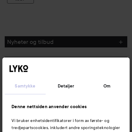
Nyheter og tilbud
Følg oss
Kundeservice
Samtykke
Detaljer
Om
Informasjon
Denne nettsiden anvender cookies
Vi bruker enhetsidentifikatorer i form av første- og
Også av interesse
tredjepartscookies, inkludert andre sporingsteknologier