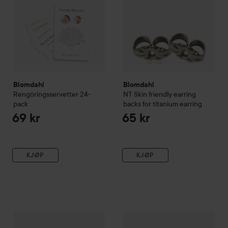
Blomdahl
Blomdahl
Rengöringsservetter 24-
NT Skin friendly earring
pack
backs for titanium earring
69 kr
65 kr
KJØP
KJØP
Blomdahl
MP Skin friendly earring backs for medical plastic
Blomdahl
MP Skin friendly sto
4