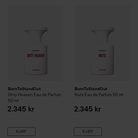
BornToStandOut
Dirty Heaven Eau de Parfum
BornToStandOut
50 ml
Nuts Eau de
2.345 kr
BornToStandOut
BornToStandOut
Dirty Heaven Eau de Parfum
Nuts Eau de Parfum
50 ml
50 ml
2.345 kr
2.345 kr
KJØP
KJØP