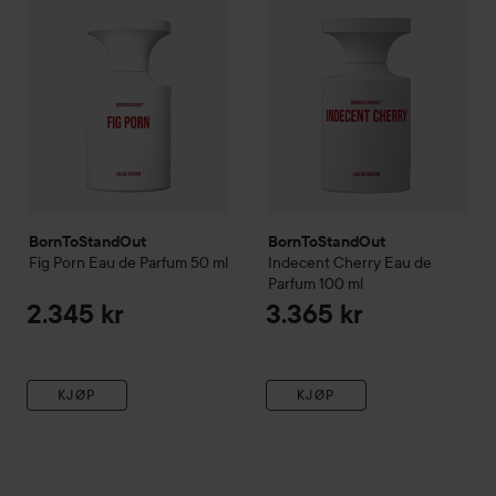
BornToStandOut
BornToStandOut
Fig Porn Eau de Parfum
50 ml
Indecent Cherry Eau de
Parfum
100 ml
2.345 kr
3.365 kr
KJØP
KJØP