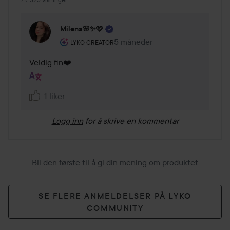
Milena🌸✨🩷
Brukerens rolle: Lyko Creator.
5 måneder
Kommentaren lades 5 måneder
LYKO CREATOR
Veldig fin❤️
1 liker
Logg inn
for å skrive en kommentar
Bli den første til å gi din mening om produktet
SE FLERE ANMELDELSER PÅ LYKO
COMMUNITY