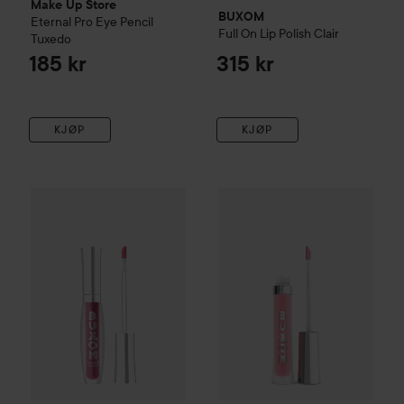
Make Up Store
BUXOM
Eternal Pro Eye Pencil
Full On Lip Polish
Clair
Tuxedo
185 kr
315 kr
KJØP
KJØP
Gave på kjøpet
BUXOM
Plump Shot™ Collagen-Infused Lip 
Gave på kjøpet
BUXOM
Full O