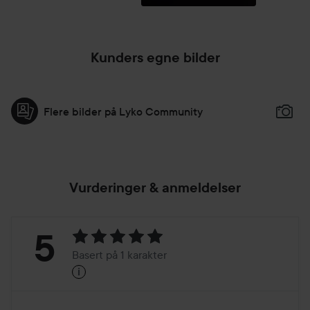
Kunders egne bilder
Flere bilder på Lyko Community
Vurderinger & anmeldelser
Vurdering:
5
Basert på 1 karakter
i
5
Basert