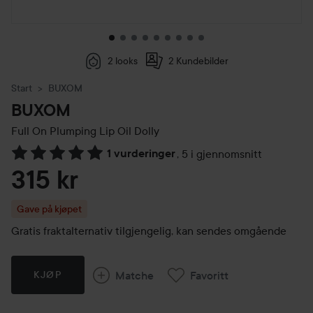
2 looks
2 Kundebilder
Start
BUXOM
BUXOM
Full On Plumping Lip Oil
Dolly
1 vurderinger
,
5 i gjennomsnitt
Gå til Vurderinger & anmeldelser
315 kr
Gave på kjøpet
Gratis fraktalternativ tilgjengelig, kan sendes omgående
Matche
Favoritt
KJØP