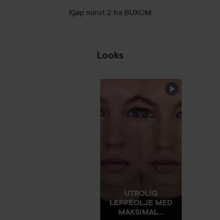
Bruk:
Kjøp minst 2 fra BUXOM
Påfør et saftig lag med leppeoljen med den myke
leppeapplikatoren. Begynn på midten av underleppen, og
gjenta på overleppen.
Looks
5,5 ml
LITT FEIRING 🍾🥳
💜
HOPP OVER SEKSJON
UTROLIG
LEPPEOLJE MED
MAKSIMAL...