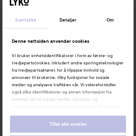
Kundeservice
Samtykke
Detaljer
Om
Informasjon
Denne nettsiden anvender cookies
Vi bruker enhetsidentifikatorer i form av første- og
Også av interesse
tredjepartscookies, inkludert andre sporingsteknologier
fra tredjepartsaktører, for å tilpasse innhold og
annonser til brukerne, tilby funksjoner for sosiale
medier og analysere trafikken vår. Vi videreformidler
også slike identifikatorer og annen informasjon fra
enheten din til sosiale medier, annonse- og
analyseselskaper som vi samarbeider med. De kan i sin
tur kombinere denne informasjonen med annen
informasjon som du har oppgitt eller som de har samlet
Tillat alle cookies
inn når du har benyttet tjenestene deres. Du godtar
våre cookies ved å fortsette å bruke nettsiden vår. For