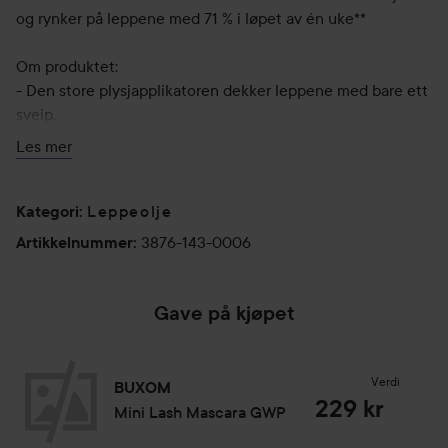
og rynker på leppene med 71 % i løpet av én uke**
Om produktet:
- Den store plysjapplikatoren dekker leppene med bare ett
sveip.
- Ikke-fettete, lett og behagelig følelse.
Les mer
- Leppene føles umiddelbart mykere og glattere.
- Kladder ikke + speilblank, saftig glans.
- Inneholder et unikt peptidkompleks som bidrar til å gjøre
Leppeolje
Kategori
:
leppene synlig fyldigere.
3876-143-0006
Artikkelnummer
:
- Skapt med den elskede signaturduften av sukret vanilje
som etterlater leppene dine så søte!
- Dermatologisk testet**
Gave på kjøpet
- Egnet for sensitiv hud**
*Basert på en amerikansk forbrukerstudie med 32 personer
Verdi
BUXOM
**Basert på en amerikansk klinisk studie med 32 personer
229 kr
Mini Lash Mascara GWP