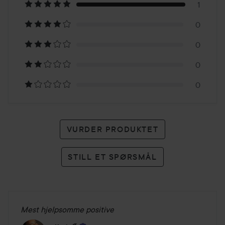
på
1
0
1
0
karakter
0
0
VURDER PRODUKTET
STILL ET SPØRSMÅL
Mest hjelpsomme positive