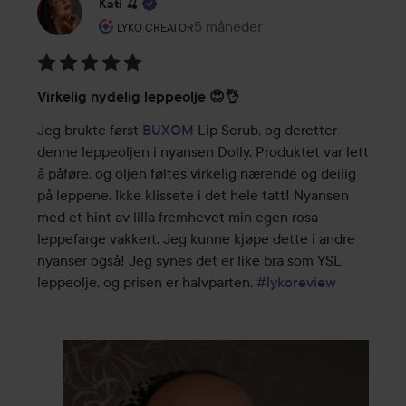
Kati 🍒
Brukerens rolle: Lyko Creator.
5 måneder
Innlegget ble opprettet 5 måned
LYKO CREATOR
Vurdering:
Virkelig nydelig leppeolje 😍👌
5
av
Jeg brukte først 
BUXOM
 Lip Scrub, og deretter 
5
denne leppeoljen i nyansen Dolly. Produktet var lett 
å påføre, og oljen føltes virkelig nærende og deilig 
på leppene. Ikke klissete i det hele tatt! Nyansen 
med et hint av lilla fremhevet min egen rosa 
leppefarge vakkert. Jeg kunne kjøpe dette i andre 
nyanser også! Jeg synes det er like bra som YSL 
leppeolje, og prisen er halvparten. 
#lykoreview