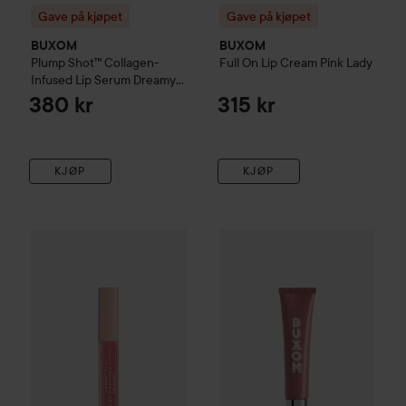
Gave på kjøpet
Gave på kjøpet
BUXOM
BUXOM
Plump Shot™ Collagen-
Full On Lip Cream
Pink Lady
Infused Lip Serum
Dreamy
Dolly
380 kr
315 kr
KJØP
KJØP
Lumene
Luminous Shine Hydrating & Plumping Lip Gloss
Gave på kjøpet
BUXOM
Power-
6 