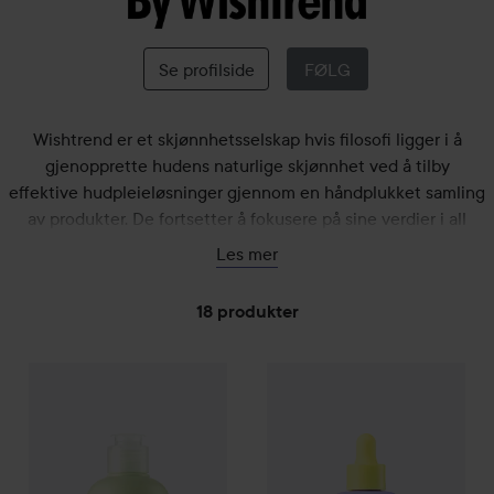
By
Wishtrend
Se profilside
FØLG
Wishtrend er et skjønnhetsselskap hvis filosofi ligger i å
gjenopprette hudens naturlige skjønnhet ved å tilby
effektive hudpleieløsninger gjennom en håndplukket samling
av produkter. De fortsetter å fokusere på sine verdier i all
utvidelse og bruk av innhold for å dele et positivt syn på ekte
Les mer
skjønnhet til sine kunder.
Wishtrend utvikler hudpleie av høy kvalitet som gjenspeiler
18 produkter
deres unike kunnskap og filosofi.
By Wishtrend
GÅ TIL FILTRE
Green Tea & Enzyme Powder Wash
By Wishtrend
Pore Smoothing
110 g
259 kr