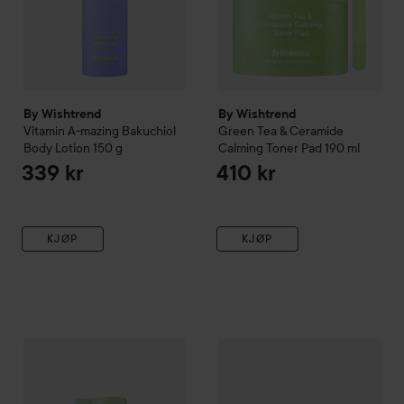
By Wishtrend
By Wishtrend
Vitamin A-mazing Bakuchiol
Green Tea & Ceramide
Body Lotion
150 g
Calming Toner Pad
190 ml
339 kr
410 kr
KJØP
KJØP
By Wishtrend
Green Tea & Enzyme Milky Foaming Wash
By Wishtrend
Blue Oasis Aloe
140 