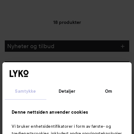
18 produkter
Nyheter og tilbud
Følg oss
Kundeservice
Samtykke
Detaljer
Om
Informasjon
Denne nettsiden anvender cookies
Vi bruker enhetsidentifikatorer i form av første- og
Også av interesse
tredjepartscookies, inkludert andre sporingsteknologier