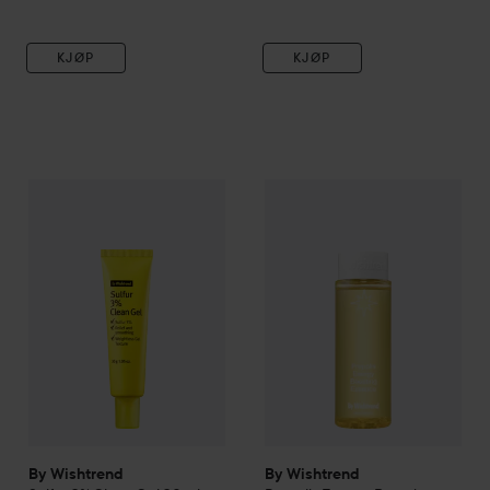
KJØP
KJØP
By Wishtrend
Sulfur 3% Clean Gel
By Wishtrend
30 ml
Propolis Energy
258 kr
By Wishtrend
By Wishtrend