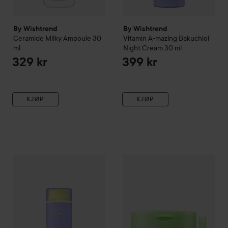
By Wishtrend
By Wishtrend
Ceramide Milky Ampoule
30
Vitamin A-mazing Bakuchiol
ml
Night Cream
30 ml
329 kr
399 kr
KJØP
KJØP
By Wishtrend
Vitamin A-mazing Bakuchiol Body Lotion
By Wishtrend
Green Tea & Ce
150 g