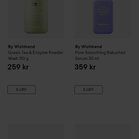
By Wishtrend
By Wishtrend
Green Tea & Enzyme Powder
Pore Smoothing Bakuchiol
Wash
110 g
Serum
30 ml
259 kr
359 kr
KJØP
KJØP
By Wishtrend
Mandelic Acid Gentle Exfoliating Toner
By Wishtrend
Natural Vitamin
150 ml