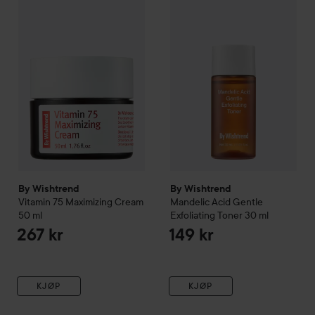
By Wishtrend
Vitamin 75 Maximizing Cream
By Wishtrend
50 ml
Mandelic Acid G
267 kr
By Wishtrend
By Wishtrend
Vitamin 75 Maximizing Cream
Mandelic Acid Gentle
50 ml
Exfoliating Toner
30 ml
267 kr
149 kr
KJØP
KJØP