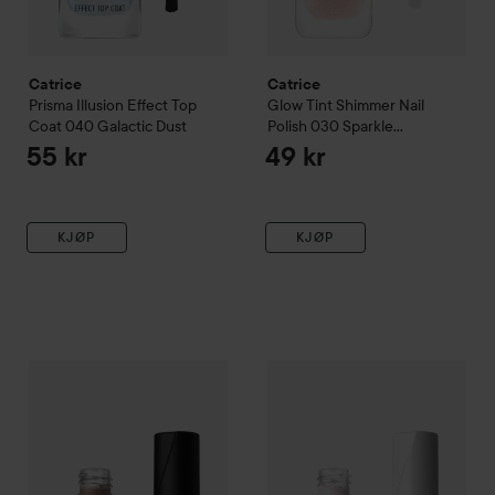
Catrice
Catrice
Prisma Illusion Effect Top
Glow Tint Shimmer Nail
Coat
040 Galactic Dust
Polish
030 Sparkle
Symphony
55 kr
49 kr
KJØP
KJØP
Catrice
GEL AFFAIR Nail Lacquer
Catrice
053 Teddy Tan
Sheer Beauties Streng
42 kr