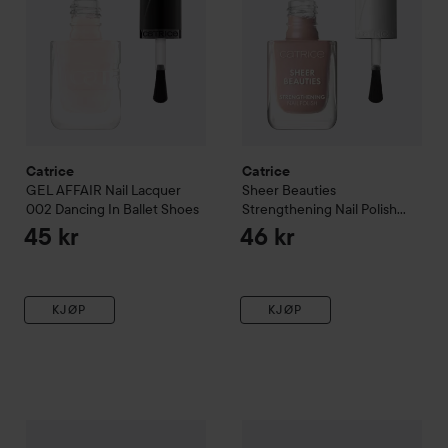
Catrice
Catrice
GEL AFFAIR Nail Lacquer
Sheer Beauties
002 Dancing In Ballet Shoes
Strengthening Nail Polish
060 Nudie Beautie
45 kr
46 kr
KJØP
KJØP
Catrice
Broken Glass Effect Top Coat
Catrice
050 Sparkling Reflecti
GEL AFFAIR Nail Lacq