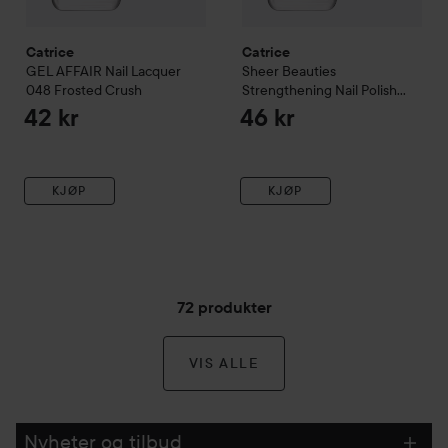
Catrice
Catrice
GEL AFFAIR Nail Lacquer
Sheer Beauties
048 Frosted Crush
Strengthening Nail Polish
080 Lavender Whispers
42 kr
46 kr
KJØP
KJØP
72 produkter
VIS ALLE
Nyheter og tilbud