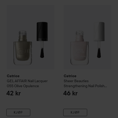
Catrice
GEL AFFAIR Nail Lacquer
Catrice
055 Olive Opulence
Sheer Beauties Streng
42 kr
Catrice
Catrice
GEL AFFAIR Nail Lacquer
Sheer Beauties
055 Olive Opulence
Strengthening Nail Polish
020 Roses Are Rosy
42 kr
46 kr
KJØP
KJØP