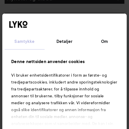
Følg oss
Kundeservice
Samtykke
Detaljer
Om
Informasjon
Denne nettsiden anvender cookies
Vi bruker enhetsidentifikatorer i form av første- og
Også av interesse
tredjepartscookies, inkludert andre sporingsteknologier
fra tredjepartsaktører, for å tilpasse innhold og
annonser til brukerne, tilby funksjoner for sosiale
medier og analysere trafikken vår. Vi videreformidler
også slike identifikatorer og annen informasjon fra
enheten din til sosiale medier, annonse- og
analyseselskaper som vi samarbeider med. De kan i sin