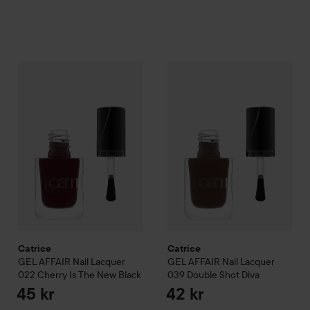
Catrice
GEL AFFAIR Nail Lacquer
Catrice
022 Cherry Is The New Bla
GEL AFFAIR Nail Lacq
Catrice
Catrice
GEL AFFAIR Nail Lacquer
GEL AFFAIR Nail Lacquer
022 Cherry Is The New Black
039 Double Shot Diva
45 kr
42 kr