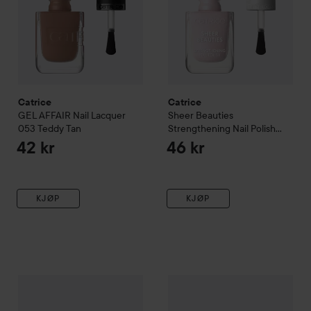
Catrice
Catrice
GEL AFFAIR Nail Lacquer
Sheer Beauties
053 Teddy Tan
Strengthening Nail Polish
040 Fluffy Cotton Candy
42 kr
46 kr
KJØP
KJØP
Catrice
GEL AFFAIR Nail Lacquer
Catrice
054 Vanilla Fade
Bold Magnetic Nail Po
42 kr