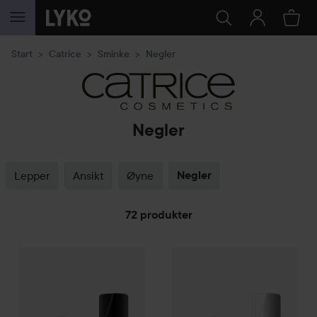
GÅ TIL INNHOLD
Start
Catrice
Sminke
Negler
Negler
Lepper
Ansikt
Øyne
Negler
72 produkter
Catrice
GÅ TIL FILTRE
GEL AFFAIR Nail Lacquer
Catrice
002 Dancing In Ballet Shoe
Sheer Beauties Streng