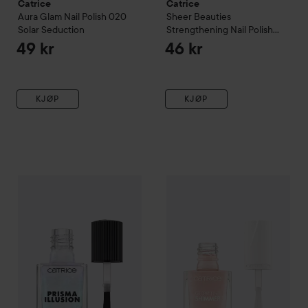
Catrice
Catrice
Aura Glam Nail Polish
020
Sheer Beauties
Solar Seduction
Strengthening Nail Polish
070 Dusty Romance
49 kr
46 kr
KJØP
KJØP
Catrice
Prisma Illusion Effect Top Coat
Catrice
Glow Tint Shimmer Nai
040 Galactic Dust
55 