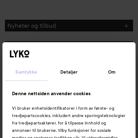
Nyheter og tilbud
Følg oss
Kundeservice
Samtykke
Detaljer
Om
Informasjon
Denne nettsiden anvender cookies
Vi bruker enhetsidentifikatorer i form av første- og
Også av interesse
tredjepartscookies, inkludert andre sporingsteknologier
fra tredjepartsaktører, for å tilpasse innhold og
annonser til brukerne, tilby funksjoner for sosiale
medier og analysere trafikken vår. Vi videreformidler