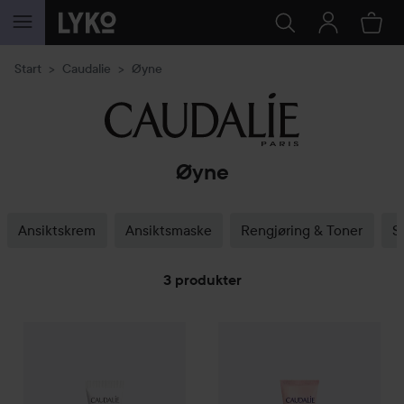
GÅ TIL INNHOLD
Start
Caudalie
Øyne
Øyne
Ansiktskrem
Ansiktsmaske
Rengjøring & Toner
S
3 produkter
Caudalie
GÅ TIL FILTRE
Vinoperfect
Brightening Eye Cream
Caudalie
Resveratrol-Lift Fir
15 ml
399 kr