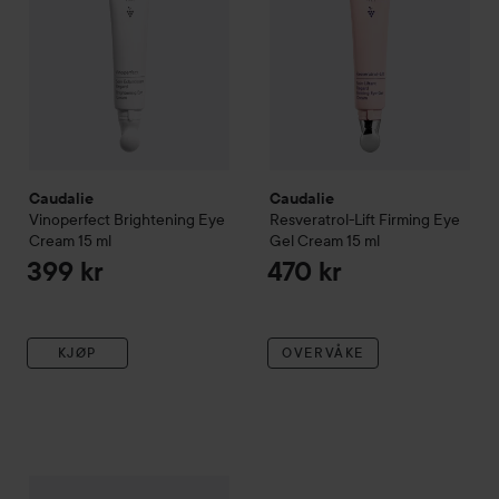
Caudalie
Caudalie
Vinoperfect
Brightening Eye
Resveratrol-Lift Firming Eye
Cream
15 ml
Gel Cream
15 ml
399 kr
470 kr
KJØP
OVERVÅKE
Caudalie
Premier Cru
The Eye Serum
15 ml
589 kr