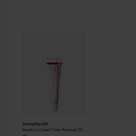
Centellian24
Madeca Cream Time Reverse
50 ml
264 k
Centellian24
Madeca Cream Time Reverse
50
ml