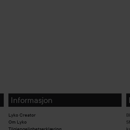
Informasjon
Lyko Creator
B
Om Lyko
SM
Tilgjengelighetserklæring
k