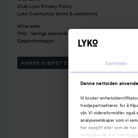
Club Lyko Privacy Policy
Lyko Community terms & conditions
Mine sider
FAQ - Vanlige spørsmål & svar
Kjøpsinformasjon
ANGRE KJØPET DITT
Samtykke
Denne nettsiden anvende
Vi bruker enhetsidentifikato
tredjepartsaktører, for å til
vår. Vi videreformidler også 
analyseselskaper som vi sam
har oppgitt eller som de har
nettsiden vår. For informasj