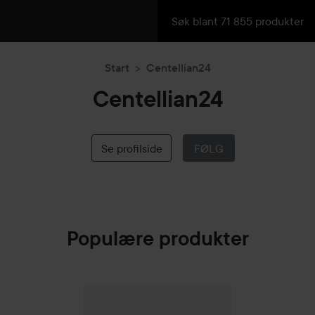
Start
Centellian24
Centellian24
Se profilside
FØLG
Populære produkter
Centellian24
Madeca Cream Time Reverse
50 m