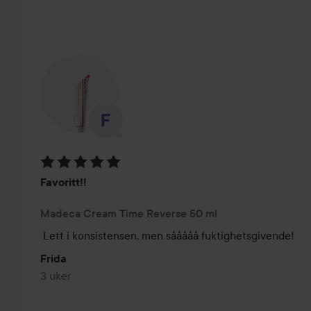
Vurdering: 5 av 5
Favoritt!!
Madeca Cream Time Reverse 50 ml
Lett i konsistensen, men sååååå fuktighetsgivende!
Frida
3 uker