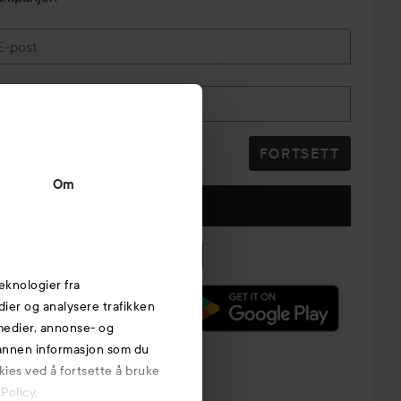
E-post
Telefonnummer
FORTSETT
Om
Følg oss
eknologier fra
edier og analysere trafikken
 medier, annonse- og
 annen informasjon som du
kies ved å fortsette å bruke
Policy.