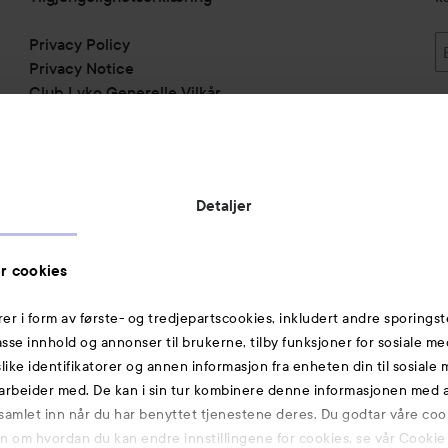
Privacy Policy
Privacy Notice
Club Lyko Generelle Vilkår
Vil du samarbeide med oss?
Jobbe på Lyko
Butikker
Detaljer
Rabattkoder
Helthjem
r cookies
Toppliste
rer i form av første- og tredjepartscookies, inkludert andre sporingst
Michael Edwards Fragrances of the World
passe innhold og annonser til brukerne, tilby funksjoner for sosiale m
slike identifikatorer og annen informasjon fra enheten din til sosiale
Også av interesse
arbeider med. De kan i sin tur kombinere denne informasjonen med
 samlet inn når du har benyttet tjenestene deres. Du godtar våre coo
Premium
on om hvordan du kan endre innstillingene for cookies, se vår Cookie 