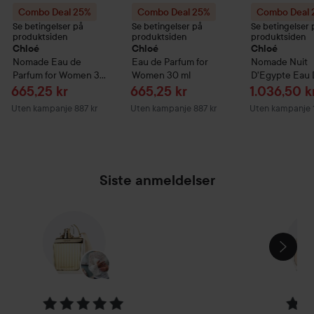
Combo Deal 25%
Combo Deal 25%
Combo Deal
Se betingelser på
Se betingelser på
Se betingelser 
produktsiden
produktsiden
produktsiden
Chloé
Chloé
Chloé
Nomade Eau de
Eau de Parfum for
Nomade Nuit
Parfum for Women
30
Women
30 ml
D'Egypte Eau
ml
Parfume
50 ml
Tilbudspris
Tilbudspris
Tilbudspri
665,25 kr
665,25 kr
1.036,50 k
Uten kampanje 887 kr
Uten kampanje 887 kr
Uten kampanje 1
Siste anmeldelser
HOPP OVER SEKSJON
Vurdering: 5 av 5
Vurde