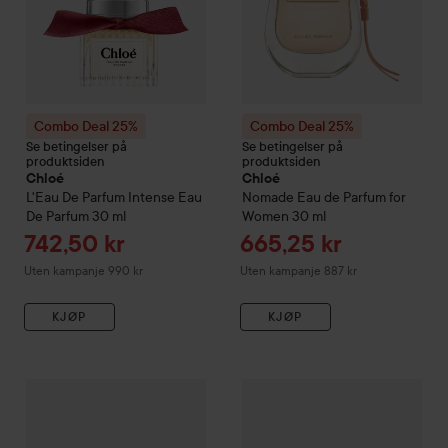
Combo Deal 25%
Combo Deal 25%
Se betingelser på
Se betingelser på
produktsiden
produktsiden
Chloé
Chloé
L'Eau De Parfum Intense Eau
Nomade Eau de Parfum for
De Parfum
30 ml
Women
30 ml
Tilbudspris
Tilbudspris
742,50 kr
665,25 kr
Uten kampanje 990 kr
Uten kampanje 887 kr
KJØP
KJØP
Combo Deal 25%
Chloé
Rose Naturelle Intense Eau de Parfu
Combo Deal 25%
Chloé
Eau d