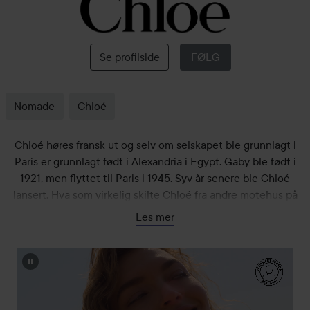
Chloé
Se profilside
FØLG
Nomade
Chloé
Chloé høres fransk ut og selv om selskapet ble grunnlagt i
Paris er grunnlagt født i Alexandria i Egypt. Gaby ble født i
1921, men flyttet til Paris i 1945. Syv år senere ble Chloé
lansert. Hva som virkelig skilte Chloé fra andre motehus på
denne tiden var at de tilbød luksuriøs haute couture for alle,
Les mer
ikke bare de rike. Dette ga selskapet en enorm publisitet og
ikke minst, popularitet. Gjennom årene etter har Chloé hatt
mange vellykkede designere. En designer som virkelig skilte
seg ut og som gjorde Chloé til et av verdens mest kjente
merker på 70-tallet er ingen mindre enn Karl Lagerfeld.