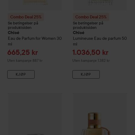
Combo Deal 25%
Combo Deal 25%
Se betingelser på
Se betingelser på
produktsiden
produktsiden
Chloé
Chloé
Eau de Parfum for Women
30
Lumineuse Eau de parfum
50
ml
ml
Tilbudspris
Tilbudspris
665,25 kr
1.036,50 kr
Uten kampanje 887 kr
Uten kampanje 1.382 kr
KJØP
KJØP
Combo Deal 25%
Chloé
L'Eau De Parfum Intense Eau De Par
Combo Deal 25%
Chloé
Nomad