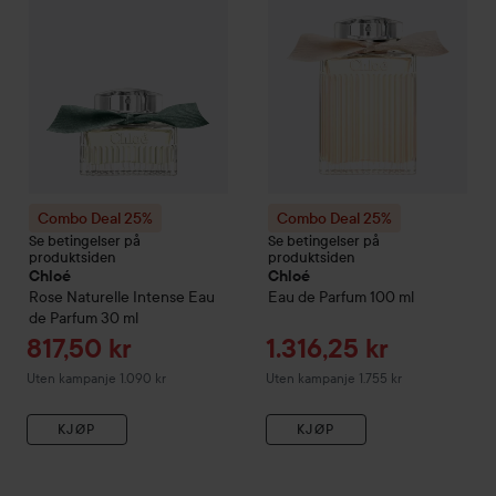
Combo Deal 25%
Combo Deal 25%
Se betingelser på
Se betingelser på
produktsiden
produktsiden
Chloé
Chloé
Rose Naturelle Intense Eau
Eau de Parfum
100 ml
de Parfum
30 ml
Tilbudspris
Tilbudspris
817,50 kr
1.316,25 kr
Uten kampanje 1.090 kr
Uten kampanje 1.755 kr
KJØP
KJØP