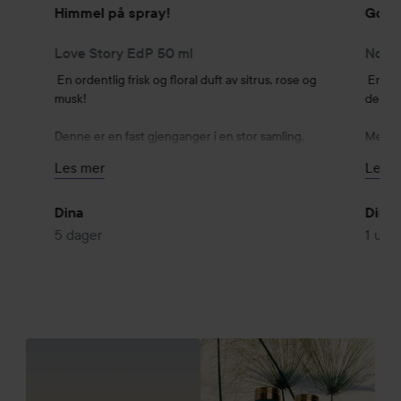
Himmel på spray!
God,
Love Story EdP 50 ml
Nomad
En ordentlig frisk og floral duft av sitrus, rose og 
En kla
musk!

denne 
Denne er en fast gjenganger i en stor samling. 

Men de
den for
Les mer
Les m
Passer absolutt alle, uavhengig av alder. 

påførin
100% safe blind buy. 

Anbefa
toner. 
Dina
Dina
For å få av korken må buen tippes bakover. 

5 dager
1 uke
( se video ). 

Elegan
inntryk
#lykoreview
Korken
Sprayer
4-6 sp
100% sa