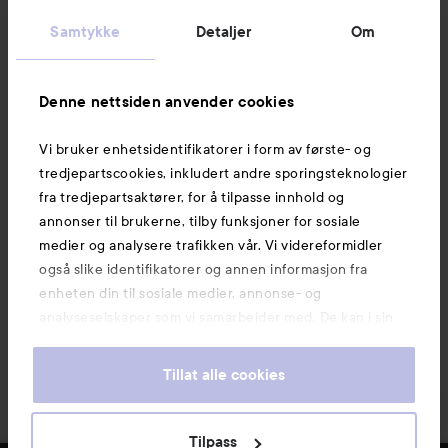
Kundeservice
Samtykke
Detaljer
Om
Informasjon
Denne nettsiden anvender cookies
Vi bruker enhetsidentifikatorer i form av første- og
Også av interesse
tredjepartscookies, inkludert andre sporingsteknologier
fra tredjepartsaktører, for å tilpasse innhold og
annonser til brukerne, tilby funksjoner for sosiale
medier og analysere trafikken vår. Vi videreformidler
også slike identifikatorer og annen informasjon fra
enheten din til sosiale medier, annonse- og
analyseselskaper som vi samarbeider med. De kan i sin
tur kombinere denne informasjonen med annen
informasjon som du har oppgitt eller som de har samlet
Tillat alle cookies
inn når du har benyttet tjenestene deres. Du godtar
våre cookies ved å fortsette å bruke nettsiden vår. For
informasjon om hvordan du kan endre innstillingene for
Tilpass
Copyright 2026