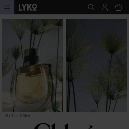
GÅ TIL INNHOLD
Start
Chloé