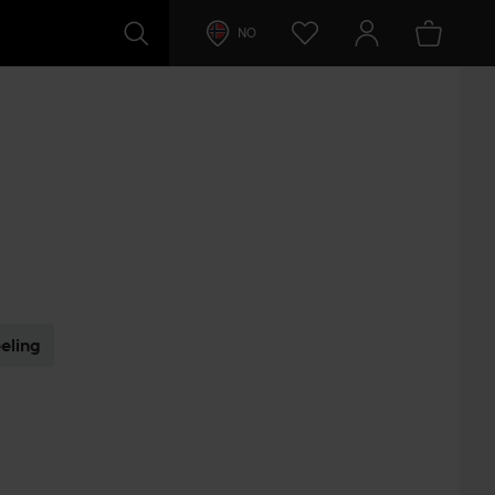
NO
eling