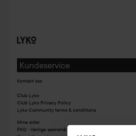
Kundeservice
Kontakt oss
Club Lyko
Club Lyko Privacy Policy
Lyko Community terms & conditions
Mine sider
FAQ - Vanlige spørsmål & svar