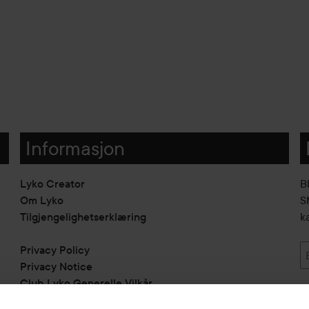
Informasjon
Lyko Creator
B
Om Lyko
SM
Tilgjengelighetserklæring
k
Privacy Policy
Privacy Notice
Club Lyko Generelle Vilkår