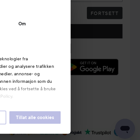
FORTSETT
Om
Følg oss
eknologier fra
edier og analysere trafikken
 medier, annonse- og
 annen informasjon som du
kies ved å fortsette å bruke
Policy.
Tillat alle cookies