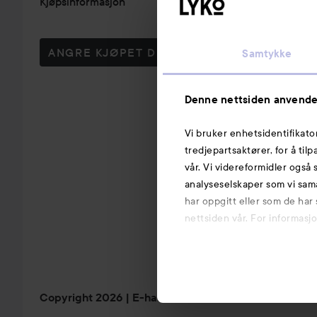
Kjøpsinformasjon
ANGRE KJØPET DITT
Samtykke
Denne nettsiden anvende
Vi bruker enhetsidentifikato
tredjepartsaktører, for å til
vår. Vi videreformidler også 
analyseselskaper som vi sam
har oppgitt eller som de har
nettsiden vår. For informasj
Copyright 2026
E-handel av Avensia