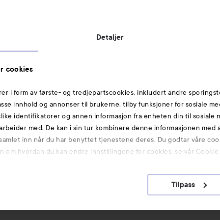
Vil du samarbeide med oss?
Jobbe på Lyko
Butikker
Detaljer
Rabattkoder
Helthjem
r cookies
Toppliste
rer i form av første- og tredjepartscookies, inkludert andre sporingst
Michael Edwards Fragrances of the World
passe innhold og annonser til brukerne, tilby funksjoner for sosiale m
slike identifikatorer og annen informasjon fra enheten din til sosiale
Også av interesse
arbeider med. De kan i sin tur kombinere denne informasjonen med
 samlet inn når du har benyttet tjenestene deres. Du godtar våre coo
Premium
on om hvordan du kan endre innstillingene for cookies, se vår Cookie 
Hudpleie
K-Beauty
Tilpass