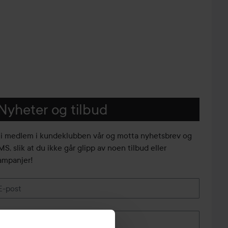
Nyheter og tilbud
li medlem i kundeklubben vår og motta nyhetsbrev og
S, slik at du ikke går glipp av noen tilbud eller
ampanjer!
E-post
Telefonnummer