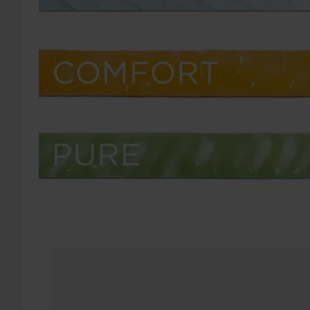
Clarins
Beauty Flash Peel
50 ml
519 kr