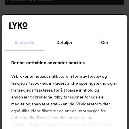
Følg oss
Kundeservice
Samtykke
Detaljer
Om
Informasjon
Denne nettsiden anvender cookies
Vi bruker enhetsidentifikatorer i form av første- og
Også av interesse
tredjepartscookies, inkludert andre sporingsteknologier
fra tredjepartsaktører, for å tilpasse innhold og
annonser til brukerne, tilby funksjoner for sosiale
medier og analysere trafikken vår. Vi videreformidler
også slike identifikatorer og annen informasjon fra
enheten din til sosiale medier, annonse- og
analyseselskaper som vi samarbeider med. De kan i sin