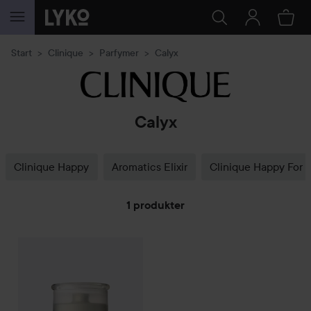
GÅ TIL INNHOLD
Start
Clinique
Parfymer
Calyx
Calyx
Clinique Happy
Aromatics Elixir
Clinique Happy For
1 produkter
Clinique
GÅ TIL FILTRE
Calyx Fragrance
50 ml
910 kr