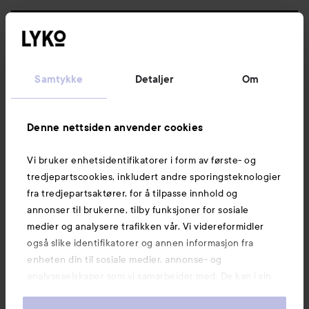
Følg oss
Kundeservice
Samtykke
Detaljer
Om
Informasjon
Denne nettsiden anvender cookies
Vi bruker enhetsidentifikatorer i form av første- og
Også av interesse
tredjepartscookies, inkludert andre sporingsteknologier
fra tredjepartsaktører, for å tilpasse innhold og
annonser til brukerne, tilby funksjoner for sosiale
medier og analysere trafikken vår. Vi videreformidler
også slike identifikatorer og annen informasjon fra
enheten din til sosiale medier, annonse- og
analyseselskaper som vi samarbeider med. De kan i sin
tur kombinere denne informasjonen med annen