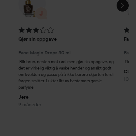
Vurdering: 3 av 5
Vurde
Gjør sin oppgave
Fanta
Face Magic Drops 30 ml
Face 
Blir brun, nesten mot rød, men gjør sin oppgave, og 
Flott 
det er virkelig viktig å vaske hender og ansikt godt 
Claer
om kvelden og passe på å ikke berøre skjorten fordi 
10 m
fargen smitter. Lukter litt av bestemors gamle 
parfyme.
Jere
9 måneder