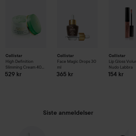
Collistar
Collistar
Collistar
High Definition
Face Magic Drops
30
Lip Gloss Vol
Slimming Cream
400
ml
Nudo Labbra
ml
529 kr
365 kr
154 kr
Siste anmeldelser
HOPP OVER SEKSJON