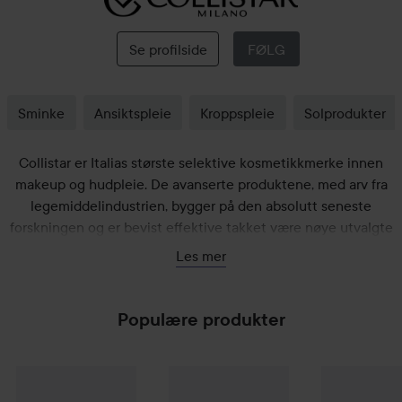
Collistar
Se profilside
FØLG
Sminke
Ansiktspleie
Kroppspleie
Solprodukter
Collistar er Italias største selektive kosmetikkmerke innen
makeup og hudpleie. De avanserte produktene, med arv fra
legemiddelindustrien, bygger på den absolutt seneste
forskningen og er bevist effektive takket være nøye utvalgte
ingredienser. Produktene er blitt belønnet med en rekke
Les mer
utmerkelser.
Populære produkter
Collistar
High Definition Slimming Cream
Collistar
Face Magic Drops
400 ml
Collistar
30 ml
Lip 
529 kr
365 k