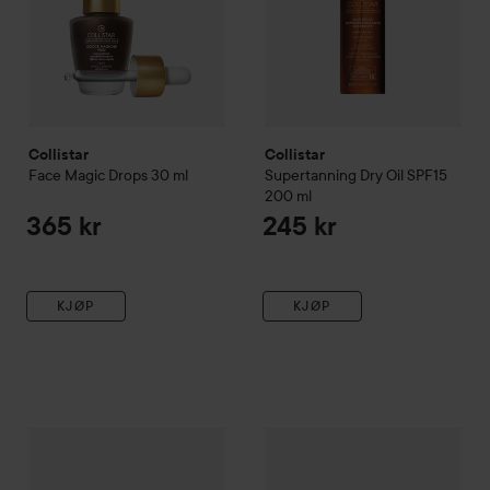
Collistar
Collistar
Face Magic Drops
30 ml
Supertanning Dry Oil SPF15
200 ml
365 kr
245 kr
KJØP
KJØP
Collistar
Twist Balmy Gloss
208 Ciliegia
Collistar
Toning Talasso Scrub
269 kr