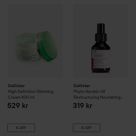
Collistar
High Definition Slimming Cream
Collistar
Phyto-Keratin Oil Re
400 ml
529 kr
Collistar
Collistar
High Definition Slimming
Phyto-Keratin Oil
Cream
400 ml
Restructuring Nourishing
100 ml
529 kr
319 kr
KJØP
KJØP