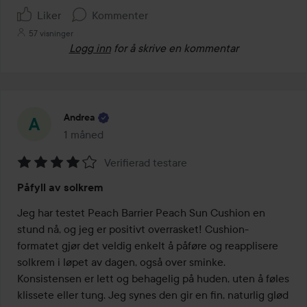
Liker
Kommenter
57 visninger
Logg inn
for å skrive en kommentar
Andrea
1 måned
Innlegget ble opprettet 1 måned
Verifierad testare
Vurdering:
Påfyll av solkrem
4
av
Jeg har testet Peach Barrier Peach Sun Cushion en 
5
stund nå, og jeg er positivt overrasket! Cushion-
formatet gjør det veldig enkelt å påføre og reapplisere 
solkrem i løpet av dagen, også over sminke. 

Konsistensen er lett og behagelig på huden, uten å føles 
klissete eller tung. Jeg synes den gir en fin, naturlig glød 