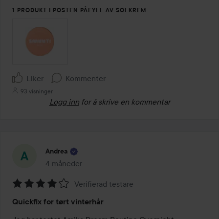
1 PRODUKT I POSTEN PÅFYLL AV SOLKREM
Liker
Kommenter
93 visninger
Logg inn
for å skrive en kommentar
Andrea
4 måneder
Innlegget ble opprettet 4 måneder
Verifierad testare
Vurdering:
Quickfix for tørt vinterhår
4
av