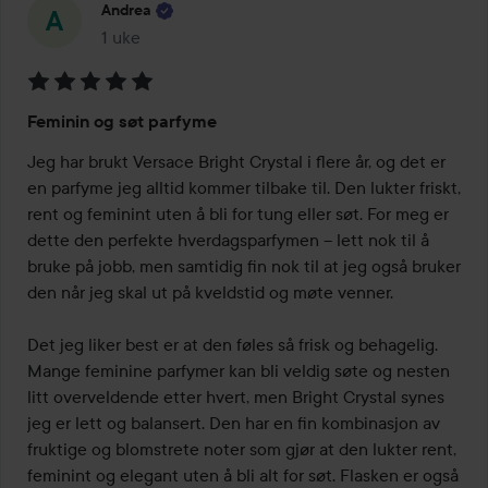
Andrea
1 uke
Innlegget ble opprettet 1 uke
Vurdering:
Feminin og søt parfyme
5
av
Jeg har brukt Versace Bright Crystal i flere år, og det er 
5
en parfyme jeg alltid kommer tilbake til. Den lukter friskt, 
rent og feminint uten å bli for tung eller søt. For meg er 
dette den perfekte hverdagsparfymen – lett nok til å 
bruke på jobb, men samtidig fin nok til at jeg også bruker 
den når jeg skal ut på kveldstid og møte venner.

Det jeg liker best er at den føles så frisk og behagelig. 
Mange feminine parfymer kan bli veldig søte og nesten 
litt overveldende etter hvert, men Bright Crystal synes 
jeg er lett og balansert. Den har en fin kombinasjon av 
fruktige og blomstrete noter som gjør at den lukter rent, 
feminint og elegant uten å bli alt for søt. Flasken er også 