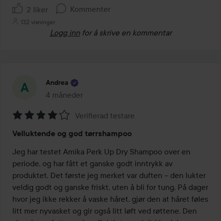
Kommenter
2 liker
132 visninger
Logg inn
for å skrive en kommentar
Andrea
4 måneder
Innlegget ble opprettet 4 måneder
Verifierad testare
Vurdering:
Velluktende og god tørrshampoo
4
av
Jeg har testet Amika Perk Up Dry Shampoo over en 
5
periode, og har fått et ganske godt inntrykk av 
produktet. Det første jeg merket var duften – den lukter 
veldig godt og ganske friskt, uten å bli for tung. På dager 
hvor jeg ikke rekker å vaske håret, gjør den at håret føles 
litt mer nyvasket og gir også litt løft ved røttene. Den 