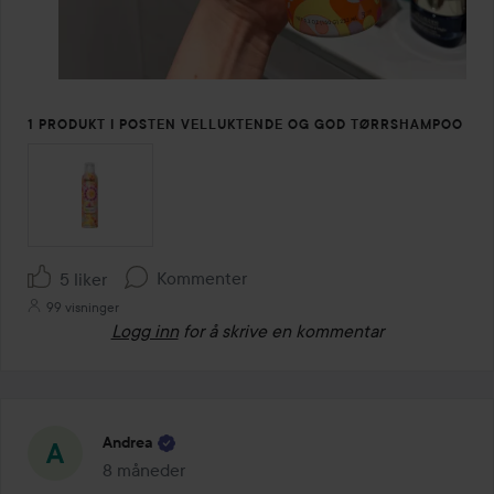
1 PRODUKT I POSTEN VELLUKTENDE OG GOD TØRRSHAMPOO
Kommenter
5 liker
99 visninger
Logg inn
for å skrive en kommentar
Andrea
8 måneder
Innlegget ble opprettet 8 måneder