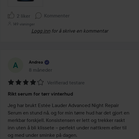
Kommenter
2 liker
149 visninger
Logg inn
for å skrive en kommentar
Andrea
8 måneder
Innlegget ble opprettet 8 måneder
Verifierad testare
Vurdering:
Rikt serum for tørr vinterhud
4
av
Jeg har brukt Estée Lauder Advanced Night Repair 
5
Serum en stund nå, og for min tørre hud har det gjort en 
merkbar forskjell. Konsistensen er lett og trekker raskt 
inn uten å bli klissete – perfekt under nattkrem eller til 
og med under sminke på dagen.
