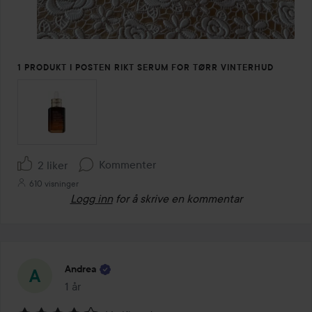
1 PRODUKT I POSTEN RIKT SERUM FOR TØRR VINTERHUD
Kommenter
2 liker
610 visninger
Logg inn
for å skrive en kommentar
Andrea
1 år
Innlegget ble opprettet 1 år