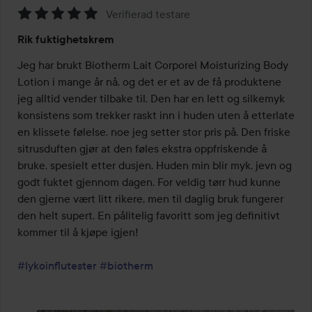
Verifierad testare
Vurdering:
Rik fuktighetskrem
5
av
Jeg har brukt Biotherm Lait Corporel Moisturizing Body 
5
Lotion i mange år nå, og det er et av de få produktene 
jeg alltid vender tilbake til. Den har en lett og silkemyk 
konsistens som trekker raskt inn i huden uten å etterlate 
en klissete følelse, noe jeg setter stor pris på. Den friske 
sitrusduften gjør at den føles ekstra oppfriskende å 
bruke, spesielt etter dusjen. Huden min blir myk, jevn og 
godt fuktet gjennom dagen. For veldig tørr hud kunne 
den gjerne vært litt rikere, men til daglig bruk fungerer 
den helt supert. En pålitelig favoritt som jeg definitivt 
kommer til å kjøpe igjen!

#lykoinflutester
#biotherm