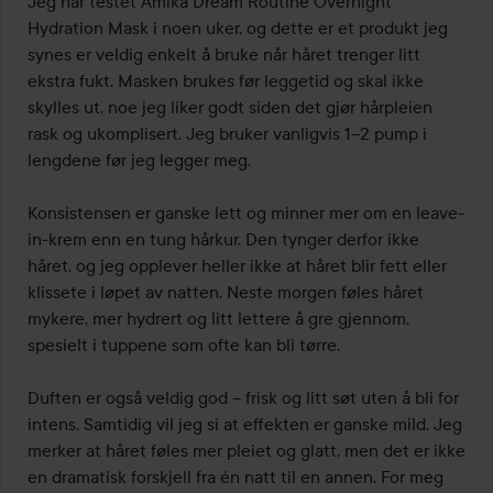
Jeg har testet Amika Dream Routine Overnight 
5
Hydration Mask i noen uker, og dette er et produkt jeg 
synes er veldig enkelt å bruke når håret trenger litt 
ekstra fukt. Masken brukes før leggetid og skal ikke 
skylles ut, noe jeg liker godt siden det gjør hårpleien 
rask og ukomplisert. Jeg bruker vanligvis 1–2 pump i 
lengdene før jeg legger meg.

Konsistensen er ganske lett og minner mer om en leave-
in-krem enn en tung hårkur. Den tynger derfor ikke 
håret, og jeg opplever heller ikke at håret blir fett eller 
klissete i løpet av natten. Neste morgen føles håret 
mykere, mer hydrert og litt lettere å gre gjennom, 
spesielt i tuppene som ofte kan bli tørre.

Duften er også veldig god – frisk og litt søt uten å bli for 
intens. Samtidig vil jeg si at effekten er ganske mild. Jeg 
merker at håret føles mer pleiet og glatt, men det er ikke 
en dramatisk forskjell fra én natt til en annen. For meg 