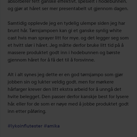
absorberer fett ganske effektivt, spesielt i hodebunnen, 
og gjør at håret ser mer presentabelt ut gjennom dagen.

Samtidig opplevde jeg en tydelig ulempe siden jeg har 
brunt hår. Tørrsjampoen kan gi et ganske synlig white 
cast hvis man sprayer litt for mye, og det legger seg som 
et hvitt slør i håret. Jeg måtte derfor bruke litt tid på å 
massere produktet godt inn i hodebunnen og børste 
gjennom håret for å få det til å forsvinne.

Alt i alt synes jeg dette er en god tørrsjampo som gjør 
jobben sin og lukter veldig godt, men for mørkere 
hårfarger krever den litt ekstra arbeid for å unngå det 
hvite belegget. Den passer derfor kanskje best for lysere 
hår, eller for de som er nøye med å jobbe produktet godt 
inn etter påføring. 

#lykoinflutester
#amika