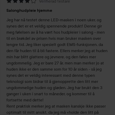
Verifierad testare
Vurdering:
Salonghudpleie hjemme
4
av
Jeg har nå testet denne LED-masken i noen uker, og 
5
synes det er et veldig spennende produkt! Denne gir 
meg følelsen av å ha vært hos hudpleier i salong - men 
til en brøkdel av prisen hvis man bruker masken over 
lengre tid. Jeg liker spesielt godt EMS-funksjonen, da 
den får huden til å bli fastere. Ellers merker jeg at huden 
min har blitt glattere og jevnere, og den føles mer 
ungdommelig. Jeg er bare 27 år, men man merker jo at 
huden ikke er den samme som for 10 år siden - så jeg 
synes det er veldig interessant med denne typen 
teknologi som bidrar til å gjenopprette den litt mer 
ungdommelige huden og gløden. Jeg har brukt den 3 
ganger i uken i snart to måneder, og kommer til å 
fortsette med dette! 

Rent praktisk merker jeg at masken kanskje ikke passer 
optimalt til mitt ansikt, da jeg må «holde den litt på 