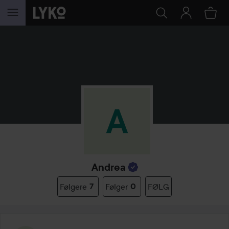
GÅ TIL INNHOLD
Andrea
Følgere
7
Følger
0
FØLG