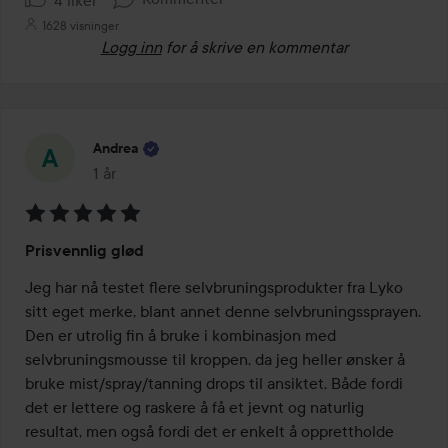
1628 visninger
Logg inn
for å skrive en kommentar
Andrea
1 år
Innlegget ble opprettet 1 år
Vurdering:
Prisvennlig glød
5
av
Jeg har nå testet flere selvbruningsprodukter fra Lyko 
5
sitt eget merke, blant annet denne selvbruningssprayen. 
Den er utrolig fin å bruke i kombinasjon med 
selvbruningsmousse til kroppen, da jeg heller ønsker å 
bruke mist/spray/tanning drops til ansiktet. Både fordi 
det er lettere og raskere å få et jevnt og naturlig 
resultat, men også fordi det er enkelt å opprettholde 