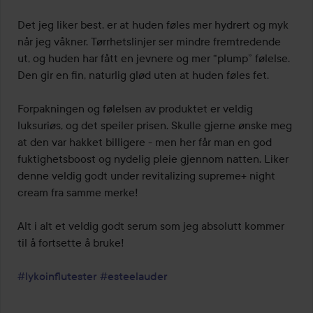
Det jeg liker best, er at huden føles mer hydrert og myk 
når jeg våkner. Tørrhetslinjer ser mindre fremtredende 
ut, og huden har fått en jevnere og mer “plump” følelse. 
Den gir en fin, naturlig glød uten at huden føles fet.

Forpakningen og følelsen av produktet er veldig 
luksuriøs, og det speiler prisen. Skulle gjerne ønske meg 
at den var hakket billigere - men her får man en god 
fuktighetsboost og nydelig pleie gjennom natten. Liker 
denne veldig godt under revitalizing supreme+ night 
cream fra samme merke!

Alt i alt et veldig godt serum som jeg absolutt kommer 
til å fortsette å bruke!

#lykoinflutester
#esteelauder