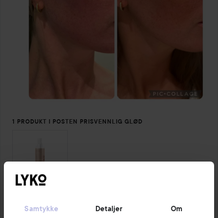
1 PRODUKT I POSTEN PRISVENNLIG GLØD
Kommenter
3 liker
871 visninger
Samtykke
Detaljer
Om
Logg inn
for å skrive en kommentar