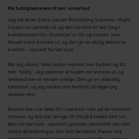
Vurdering:
Rik fuktighetskrem til tørr vinterhud
4
av
Jeg har brukt Estée Lauder Revitalizing Supreme+ Night 
5
Cream i en periode nå, og den har blitt et fast steg i 
kveldsrutinen min. Produktet er rikt og kremet, men 
likevel enkel å smøre ut, og den gir en deilig følelse av 
komfort – spesielt for tørr hud.

Når jeg våkner, føles huden mykere, mer hydrert og litt 
mer “fyldig”. Jeg opplever at huden ser jevnere ut, og 
tørrhetslinjer er mindre synlige. Den gir en skikkelig 
fuktboost, og jeg merker stor forskjell på dager jeg 
dropper den.

Kremen kan nok føles litt i overkant «rik» på de varmeste 
nettene, og den kan trenge litt tid på å trekke helt inn. 
Men for tørr hud – spesielt i perioder med kaldt vær eller 
ekstra dehydrering er den helt fantastisk. Passer nok 
absolutt best i høst/vintersesongen der lufta er tørrere. 