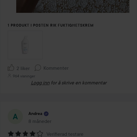
1 PRODUKT I POSTEN RIK FUKTIGHETSKREM
Kommenter
2 liker
964 visninger
Logg inn
for å skrive en kommentar
Andrea
8 måneder
Innlegget ble opprettet 8 måneder
Verifierad testare