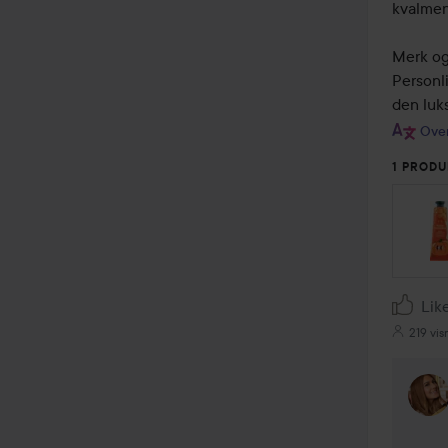
kvalmend
Merk ogs
Personli
den luk
Over
1 PRODU
Lik
219 vis