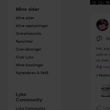
Mine sider
Mine sider
Mine opplysninger
Ordrehistorikk
Cr
Favoritter
Hei, je
Overvåkninger
som er 
Club Lyko
ut, hvis
Mine bookinger
Over
Nyhetsbrev & SMS
1 PRODU
Lyko
Community
Lik
Lyko Community