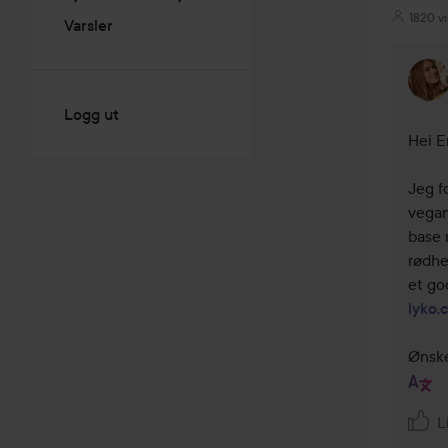
1820 vi
Varsler
Logg ut
Hei 
Jeg f
vegan
base 
rødhe
lyko.
Ønske
L