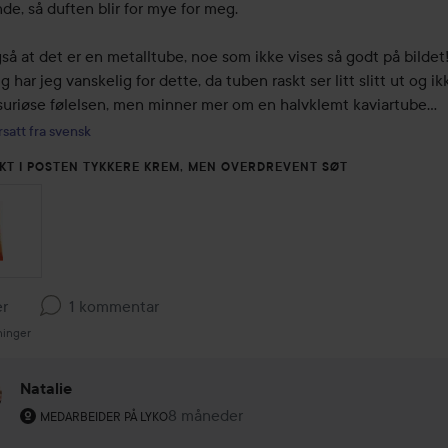
e, så duften blir for mye for meg.

å at det er en metalltube, noe som ikke vises så godt på bildet!
g har jeg vanskelig for dette, da tuben raskt ser litt slitt ut og ikk
suriøse følelsen, men minner mer om en halvklemt kaviartube…
satt fra svensk
KT I POSTEN TYKKERE KREM, MEN OVERDREVENT SØT
er
1 kommentar
ninger
Natalie
Brukerens rolle: Medarbeider på Lyko.
8 måneder
Kommentaren lades 8 måneder
MEDARBEIDER PÅ LYKO