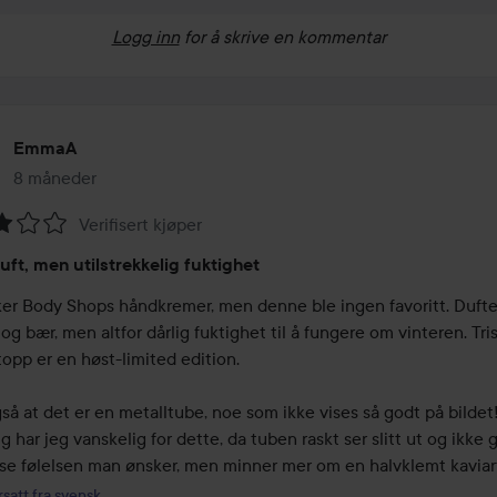
Logg inn
for å skrive en kommentar
EmmaA
8 måneder
Innlegget ble opprettet 8 måneder
Verifisert kjøper
ing:
duft, men utilstrekkelig fuktighet
ker Body Shops håndkremer, men denne ble ingen favoritt. Dufter
og bær, men altfor dårlig fuktighet til å fungere om vinteren. Trist
opp er en høst-limited edition. 

å at det er en metalltube, noe som ikke vises så godt på bildet!
g har jeg vanskelig for dette, da tuben raskt ser slitt ut og ikke g
øse følelsen man ønsker, men minner mer om en halvklemt kavia
satt fra svensk