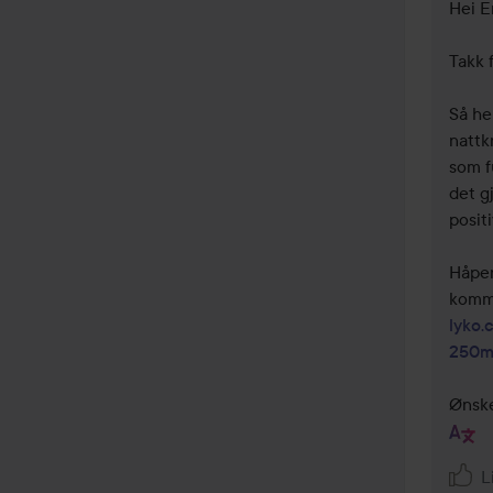
Hei E
Takk 
Så he
nattk
som f
det g
positi
Håper
lyko.
250m
Ønske
L