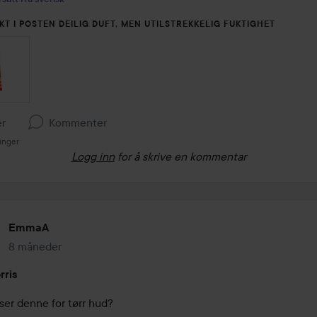
KT I POSTEN DEILIG DUFT, MEN UTILSTREKKELIG FUKTIGHET
er
Kommenter
inger
Logg inn
for å skrive en kommentar
EmmaA
8 måneder
Innlegget ble opprettet 8 måneder
rris
ser denne for tørr hud?