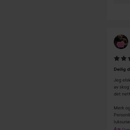
Vurder
Deilig 
3
av
Jeg els
5
av skog 
det nett
Merk ogs
Personli
luksuri
Over