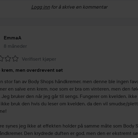
Logg inn
for å skrive en kommentar
EmmaA
8 måneder
Innlegget ble opprettet 8 måneder
Verifisert kjøper
ing:
 krem, men overdrevent søt
en stor fan av Body Shops håndkremer, men denne ble ingen favori
mer en salve enn krem, noe som er bra om vinteren, men den føles
. Jeg bruker den når jeg går til sengs. Fungerer om kvelden, ikke 
ikke bruk den hvis du leser om kvelden, da den vil smudse/plett 
e! 

re synes jeg ikke at effekten holder på samme måte som Body S
åndkremer. Den krydrede duften er god, men den er ekstremt søt