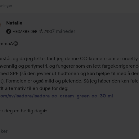
sninger
Natalie
Brukerens rolle: Medarbeider på Lyko.
7 måneder
Kommentaren lades 7 måneder
MEDARBEIDER PÅ LYKO
EmmaA😊

orstår, og da jeg lette, fant jeg denne CC-kremen som er cruelty-f
vennlig og parfymefri, og fungerer som en lett fargekorrigerende
med SPF (så den jevner ut hudtonen og kan hjelpe til med å de
t). Formelen er også mild og pleiende. Så jeg håper den kan føle
com/sv/isadora/isadora-cc--cream--green-cc--30-ml
r deg en herlig dag💫
iker