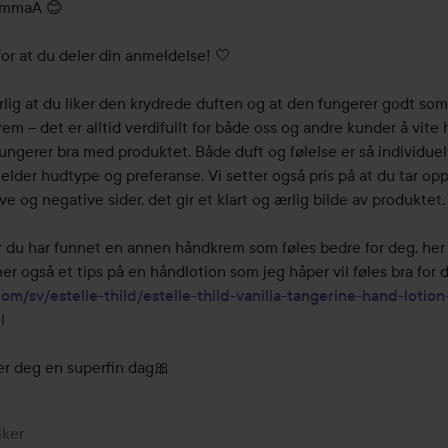
mmaA 😊

for at du deler din anmeldelse! 🤍

rlig at du liker den krydrede duften og at den fungerer godt som 
rem – det er alltid verdifullt for både oss og andre kunder å vite h
ungerer bra med produktet. Både duft og følelse er så individuelt
jelder hudtype og preferanse. Vi setter også pris på at du tar opp
ve og negative sider, det gir et klart og ærlig bilde av produktet.

 du har funnet en annen håndkrem som føles bedre for deg, her 
com/sv/estelle-thild/estelle-thild-vanilla-tangerine-hand-lotion
l
r deg en superfin dag🎀
iker