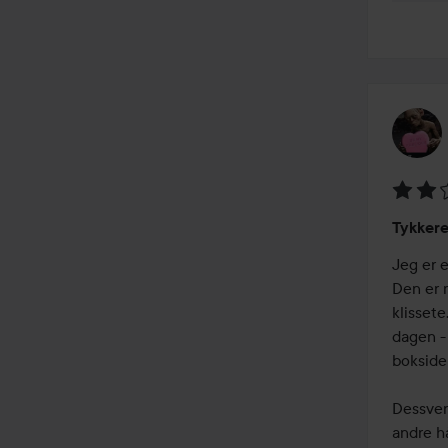
Vurder
Tykkere
2
av
Jeg er 
5
Den er 
klissete
dagen - 
boksiden
Dessver
andre h