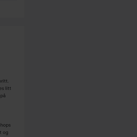
tt. 
 litt 
på 
hops 
 og 