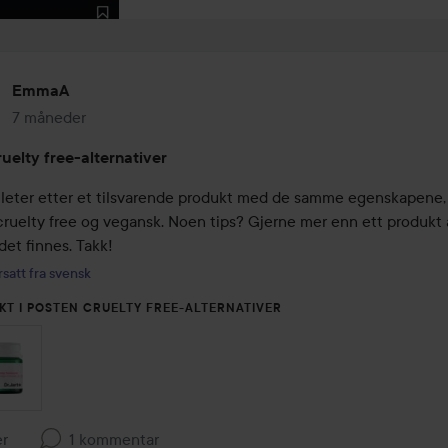
EmmaA
7 måneder
Innlegget ble opprettet 7 måneder
uelty free-alternativer
g leter etter et tilsvarende produkt med de samme egenskapene,
cruelty free og vegansk. Noen tips? Gjerne mer enn ett produkt å
 det finnes. Takk!
satt fra svensk
KT I POSTEN CRUELTY FREE-ALTERNATIVER
er
1 kommentar