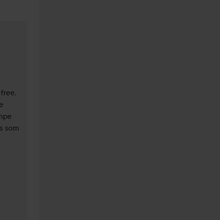
ree, 
 
mpe 
s som 