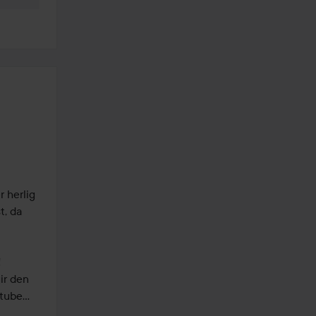
 herlig 
, da 
 
ir den 
rtube…