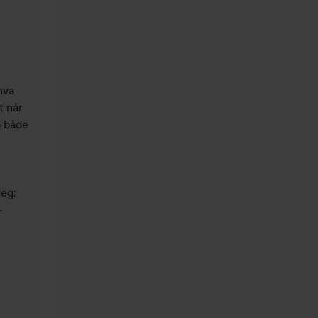
va 
 når 
 både 
kommer også et tips på en håndlotion som jeg håper vil føles bra for deg: 
-