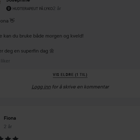
Brukerens rolle: Hudterapeut på Lyko.
2 år
Kommentaren lades 2 år
HUDTERAPEUT PÅ LYKO
iona 👋

 kan du bruke både morgen og kveld!

 liker
VIS ELDRE (1 TIL)
Logg inn
for å skrive en kommentar
Fiona
2 år
Innlegget ble opprettet 2 år