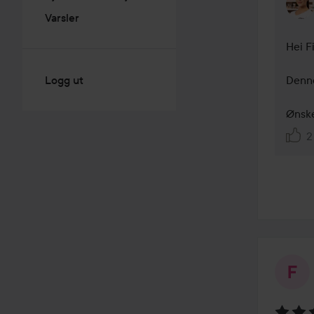
Varsler
Hei F
Logg ut
Denne
2