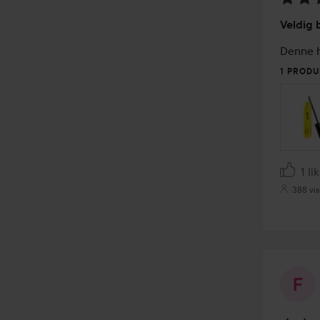
Vurder
Veldig 
5
av
Denne he
5
1 PRODU
1 li
388 vi