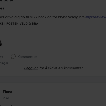
ing:
bra
r er veldig fin til slikk back og for bryna veldig bra 
#lykorevie
KT I POSTEN VELDIG BRA
Kommenter
ker
sninger
Logg inn
for å skrive en kommentar
Fiona
2 år
Innlegget ble opprettet 2 år