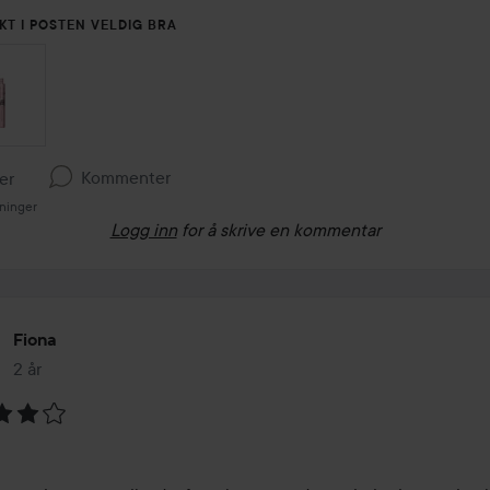
KT I POSTEN VELDIG BRA
Kommenter
ker
sninger
Logg inn
for å skrive en kommentar
Fiona
2 år
Innlegget ble opprettet 2 år
ing: