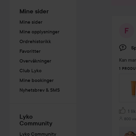
Mine sider
Mine sider
Mine opplysninger
Ordrehistorikk
S
Favoritter
Kan man
Overvåkninger
1 PRODU
Club Lyko
Mine bookinger
Nyhetsbrev & SMS
1 li
Lyko
800 vi
Community
Lyko Community