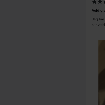
Vurder
Veldig 
4
av
Jeg har
5
ser veld