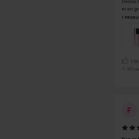
av
Denne he
5
er en gr
1 PRODU
1 li
397 vis
Vurder