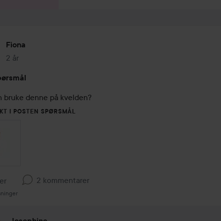
Fiona
2 år
Innlegget ble opprettet 2 år
pørsmål
 bruke denne på kvelden?
KT I POSTEN SPØRSMÅL
2 kommentarer
ker
sninger
Josephine