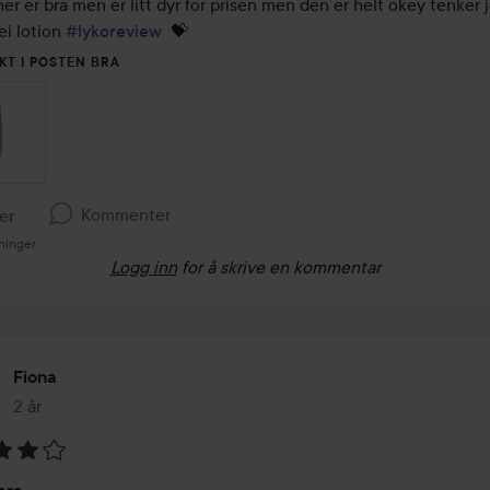
r er bra men er litt dyr for prisen men den er helt okey tenker j
ei lotion 
#lykoreview
  💝
KT I POSTEN BRA
Kommenter
ker
ninger
Logg inn
for å skrive en kommentar
Fiona
2 år
Innlegget ble opprettet 2 år
ing: