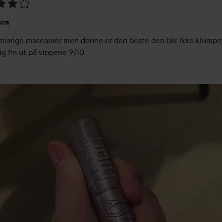
ing:
bra
 mange mascaraer men denne er den beste den blir ikke klumpet
ig fin ut på vippene 9/10