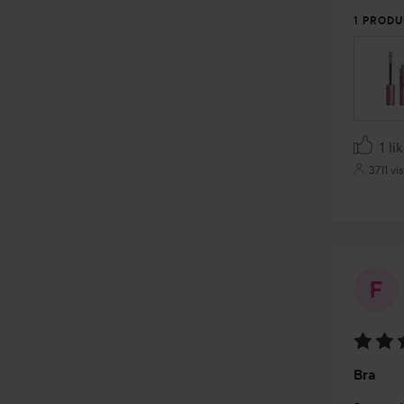
1 PRODU
1 li
3711 vi
Vurder
Bra
4