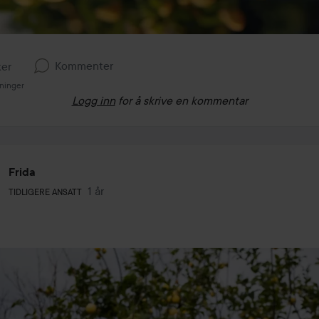
Kommenter
ker
sninger
Logg inn
for å skrive en kommentar
Frida
Brukerens rolle: Tidligere ansatt.
1 år
Innlegget ble opprettet 1 år
TIDLIGERE ANSATT