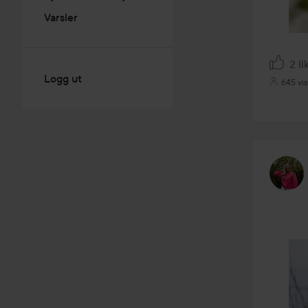
Varsler
2 li
Logg ut
645 vi