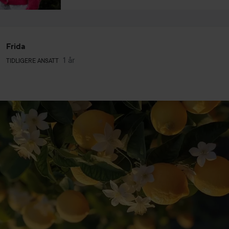
Frida
Brukerens rolle: Tidligere ansatt.
1 år
Innlegget ble opprettet 1 år
TIDLIGERE ANSATT