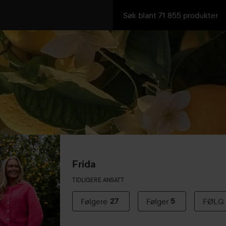
Frida
TIDLIGERE ANSATT
Følgere
27
Følger
5
FØLG