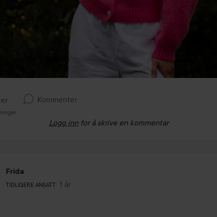
Kommenter
ker
sninger
Logg inn
for å skrive en kommentar
Frida
Brukerens rolle: Tidligere ansatt.
1 år
Innlegget ble opprettet 1 år
TIDLIGERE ANSATT