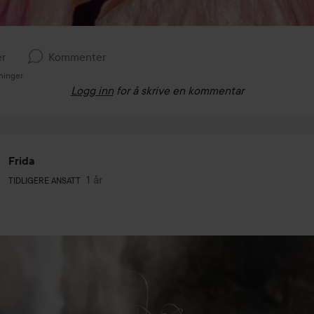
er
Kommenter
ninger
Logg inn
for å skrive en kommentar
Frida
Brukerens rolle: Tidligere ansatt.
1 år
Innlegget ble opprettet 1 år
TIDLIGERE ANSATT