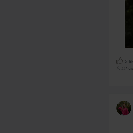
3 li
443 vi