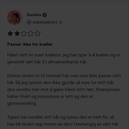
Daniela
Brukerens rolle: Ambassador.
4 år
Innlegget ble opprettet 4 år
AMBASSADOR
Vurdering:
Passer ikke for krøller
2
av
Håret mitt er svart krøllete, jeg har type 3-4 krøller og et 
5
generelt tørt hår. Et afroamerikansk hår. 

Denne serien er til normalt hår, noe som ikke passer mitt 
hår. Så jeg syntes den ikke gjorde så mye for mitt hår, 
den vendte mer mot å gjøre håret mitt tørt. Shampooen 
lukter friskt og konsistens er lett og den er 
gjennomsiktig. 

Typen har nordisk rett hår og synes den er helt fin, så 
han får bruke opp resten av den! Uavhengig av vårt hår 