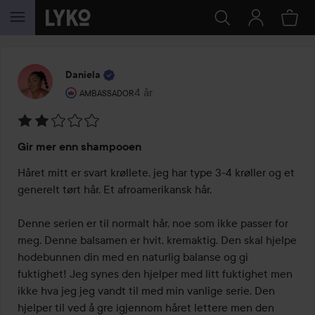
GÅ TIL INNHOLD
Daniela
Brukerens rolle: Ambassador.
4 år
Innlegget ble opprettet 4 år
AMBASSADOR
Vurdering:
Gir mer enn shampooen
2
av
Håret mitt er svart krøllete, jeg har type 3-4 krøller og et 
5
generelt tørt hår. Et afroamerikansk hår. 

Denne serien er til normalt hår, noe som ikke passer for 
meg. Denne balsamen er hvit, kremaktig. Den skal hjelpe 
hodebunnen din med en naturlig balanse og gi 
fuktighet! Jeg synes den hjelper med litt fuktighet men 
ikke hva jeg jeg vandt til med min vanlige serie. Den 
hjelper til ved å gre igjennom håret lettere men den 