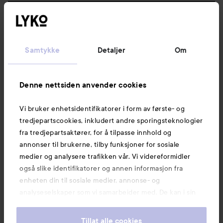
Følg oss
Kundeservice
Samtykke
Detaljer
Om
Informasjon
Denne nettsiden anvender cookies
Vi bruker enhetsidentifikatorer i form av første- og
Også av interesse
tredjepartscookies, inkludert andre sporingsteknologier
fra tredjepartsaktører, for å tilpasse innhold og
annonser til brukerne, tilby funksjoner for sosiale
medier og analysere trafikken vår. Vi videreformidler
også slike identifikatorer og annen informasjon fra
enheten din til sosiale medier, annonse- og
analyseselskaper som vi samarbeider med. De kan i sin
tur kombinere denne informasjonen med annen
informasjon som du har oppgitt eller som de har samlet
Tillat alle cookies