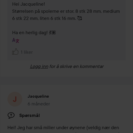
Hei Jacqueline! 

Størrelsen på spolerne er stor, 8 stk 28 mm, medium 
6 stk 22 mm, liten 6 stk 16 mm. 🥰

Ha en herlig dag! 💃🏽
1 liker
Logg inn
for å skrive en kommentar
Jacqueline
6 måneder
Innlegget ble opprettet 6 måneder
Spørsmål
Hei! Jeg har små milier under øynene (veldig nær den 