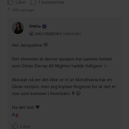
Liker
1 kommentar
2183 visninger
Ottilia
Brukerens rolle: Lyko Creator.
3 måneder
Kommentaren lades 3 måneder
LYKO CREATOR
Hei Jacqueline 👋

Det stemmer at denne sprayen har samme formel 
som Urban Decay All Nighter hadde tidligere ✨

Akkurat nå ser det ikke ut til at Skindinavia har en 
Glow-versjon, men jeg krysser fingrene for at det er 
noe som kommer i fremtiden 🤞😃

Ha det bra! 💖
Liker