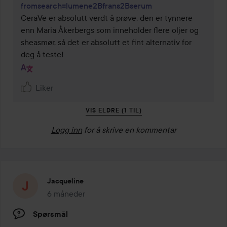
fromsearch=lumene 2Bfrans 2Bserum
CeraVe er absolutt verdt å prøve, den er tynnere 
enn Maria Åkerbergs som inneholder flere oljer og 
sheasmør, så det er absolutt et fint alternativ for 
deg å teste!
Liker
VIS ELDRE (1 TIL)
Logg inn
for å skrive en kommentar
Jacqueline
6 måneder
Innlegget ble opprettet 6 måneder
Spørsmål