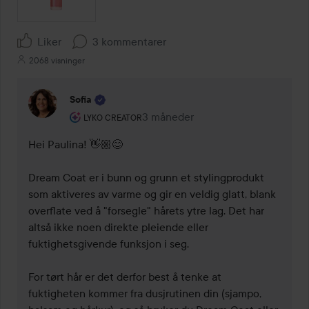
Liker
3 kommentarer
2068 visninger
Sofia
Brukerens rolle: Lyko Creator.
3 måneder
Kommentaren lades 3 måneder
LYKO CREATOR
Hei Paulina! 👋🏼😊 

Dream Coat er i bunn og grunn et stylingprodukt 
som aktiveres av varme og gir en veldig glatt, blank 
overflate ved å "forsegle" hårets ytre lag. Det har 
altså ikke noen direkte pleiende eller 
fuktighetsgivende funksjon i seg.

For tørt hår er det derfor best å tenke at 
fuktigheten kommer fra dusjrutinen din (sjampo, 