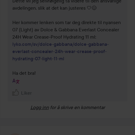
Dette vil jeg selvfølgelig ta videre til den ansvarlige 
avdelingen, slik at det kan justeres 🤍😊

Her kommer lenken som tar deg direkte til nyansen 
07 (Light) av Dolce & Gabbana Everlast Concealer 
24H Wear Crease-Proof Hydrating 11 ml: 
lyko.com/sv/dolce-gabbana/dolce-gabbana-
everlast-concealer-24h-wear-crease-proof-
hydrating-07-light-11-ml
Ha det bra!
Liker
Logg inn
for å skrive en kommentar