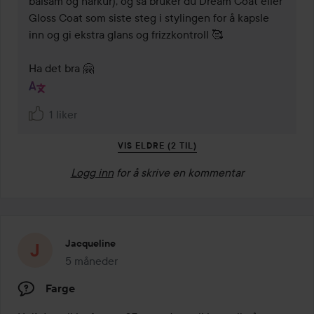
balsam og hårkur), og så bruker du Dream Coat eller 
Gloss Coat som siste steg i stylingen for å kapsle 
inn og gi ekstra glans og frizzkontroll 🥰 

Ha det bra 🤗
1 liker
VIS ELDRE (2 TIL)
Logg inn
for å skrive en kommentar
Jacqueline
5 måneder
Innlegget ble opprettet 5 måneder
Farge