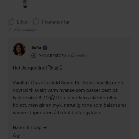
Liker
1 kommentar
1697 visninger
Sofia
Brukerens rolle: Lyko Creator.
4 måneder
Kommentaren lades 4 måneder
LYKO CREATOR
Hei Jacqueline! 👋🏼😊

Vanilla i Grazette Add Some Re-Boost Vanilla er en 
nøytral til svakt varm nyanse som passer best på 
lyshetsnivå 8–10 🤗 Den er verken asketisk eller 
fiolett, men gir en myk, naturlig tone som balanserer 
varme striper uten å bli kald eller gylden.

Ha en fin dag ☀️ 