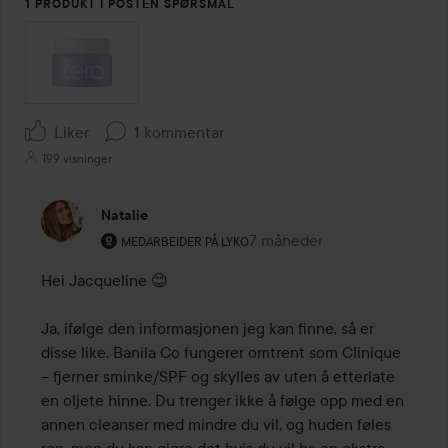
1 PRODUKT I POSTEN SPØRSMÅL
Liker
1 kommentar
199 visninger
Natalie
Brukerens rolle: Medarbeider på Lyko.
7 måneder
Kommentaren lades 7 måne
MEDARBEIDER PÅ LYKO
Hei Jacqueline 😊

Ja, ifølge den informasjonen jeg kan finne, så er 
disse like. Banila Co fungerer omtrent som Clinique 
– fjerner sminke/SPF og skylles av uten å etterlate 
en oljete hinne. Du trenger ikke å følge opp med en 
annen cleanser med mindre du vil, og huden føles 
ren, men du kan gjøre det hvis du vil ha en ekstra 