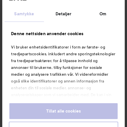
1 PRODUKT I POSTEN STØRRELSE PÅ RULLER
Samtykke
Detaljer
Om
Denne nettsiden anvender cookies
Vi bruker enhetsidentifikatorer i form av første- og
Liker
1 kommentar
tredjepartscookies, inkludert andre sporingsteknologier
548 visninger
fra tredjepartsaktører, for å tilpasse innhold og
annonser til brukerne, tilby funksjoner for sosiale
Michaela
medier og analysere trafikken vår. Vi videreformidler
Brukerens rolle: Kundeservice på Lyko.
7 måneder
Kommentaren lades 7 mån
KUNDESERVICE PÅ LYKO
også slike identifikatorer og annen informasjon fra
enheten din til sosiale medier, annonse- og
Hei Jacqueline 👋😊

analyseselskaper som vi samarbeider med. De kan i sin
tur kombinere denne informasjonen med annen
Rullestørrelse: ca. 38 mm i diameter – det betyr at 
informasjon som du har oppgitt eller som de har samlet
rullene er ganske store og gir deg mye volum og 
Tillat alle cookies
inn når du har benyttet tjenestene deres. Du godtar
myke bølger 😊

våre cookies ved å fortsette å bruke nettsiden vår. For