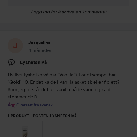
Logg inn
for å skrive en kommentar
Jacqueline
4 måneder
Innlegget ble opprettet 4 måneder
Lyshetsnivå
Hvilket lyshetsnivå har ”Vanilla”? For eksempel har 
”Gold” 10. Er det kalde i vanilla asketisk eller fiolett? 
Som jeg forstår det, er vanilla både varm og kald, 
stemmer det?
Oversatt fra svensk
1 PRODUKT I POSTEN LYSHETSNIVÅ