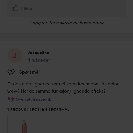
1 liker
Logg inn
for å skrive en kommentar
Jacqueline
4 måneder
Innlegget ble opprettet 4 måneder
Spørsmål
Er dette en lignende formel som dream coat fra color 
wow? Har de samme funksjon/lignende effekt?
Oversatt fra svensk
1 PRODUKT I POSTEN SPØRSMÅL