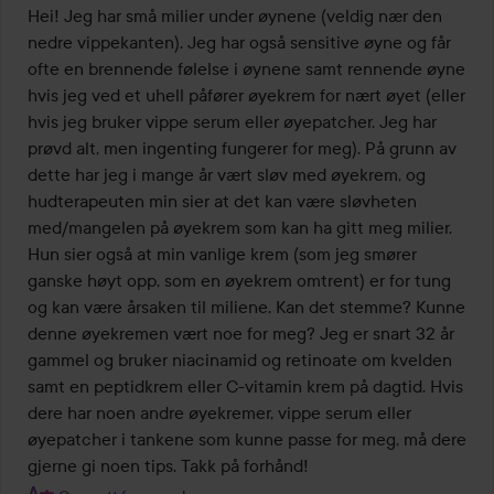
Hei! Jeg har små milier under øynene (veldig nær den 
nedre vippekanten). Jeg har også sensitive øyne og får 
ofte en brennende følelse i øynene samt rennende øyne 
hvis jeg ved et uhell påfører øyekrem for nært øyet (eller 
hvis jeg bruker vippe serum eller øyepatcher. Jeg har 
prøvd alt, men ingenting fungerer for meg). På grunn av 
dette har jeg i mange år vært sløv med øyekrem, og 
hudterapeuten min sier at det kan være sløvheten 
med/mangelen på øyekrem som kan ha gitt meg milier. 
Hun sier også at min vanlige krem (som jeg smører 
ganske høyt opp, som en øyekrem omtrent) er for tung 
og kan være årsaken til miliene. Kan det stemme? Kunne 
denne øyekremen vært noe for meg? Jeg er snart 32 år 
gammel og bruker niacinamid og retinoate om kvelden 
samt en peptidkrem eller C-vitamin krem på dagtid. Hvis 
dere har noen andre øyekremer, vippe serum eller 
øyepatcher i tankene som kunne passe for meg, må dere 
gjerne gi noen tips. Takk på forhånd!