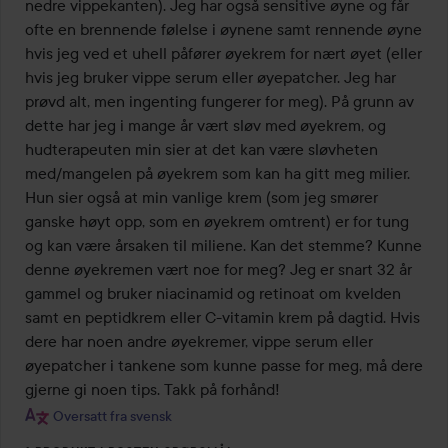
nedre vippekanten). Jeg har også sensitive øyne og får 
ofte en brennende følelse i øynene samt rennende øyne 
hvis jeg ved et uhell påfører øyekrem for nært øyet (eller 
hvis jeg bruker vippe serum eller øyepatcher. Jeg har 
prøvd alt, men ingenting fungerer for meg). På grunn av 
dette har jeg i mange år vært sløv med øyekrem, og 
hudterapeuten min sier at det kan være sløvheten 
med/mangelen på øyekrem som kan ha gitt meg milier. 
Hun sier også at min vanlige krem (som jeg smører 
ganske høyt opp, som en øyekrem omtrent) er for tung 
og kan være årsaken til miliene. Kan det stemme? Kunne 
denne øyekremen vært noe for meg? Jeg er snart 32 år 
gammel og bruker niacinamid og retinoat om kvelden 
samt en peptidkrem eller C-vitamin krem på dagtid. Hvis 
dere har noen andre øyekremer, vippe serum eller 
øyepatcher i tankene som kunne passe for meg, må dere 
gjerne gi noen tips. Takk på forhånd!
Oversatt fra svensk