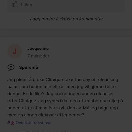
1 liker
Logg inn
for å skrive en kommentar
Jacqueline
7 måneder
Innlegget ble opprettet 7 måneder
Spørsmål
Jeg pleier å bruke Clinique take the day off cleansing 
balm, som huden min elsker, men jeg vil gjerne teste 
denne. Er de like? Jeg bruker ingen annen cleanser 
etter Clinique. Jeg synes ikke den etterlater noe olje på 
huden etter at man har skylt den av. Må jeg følge opp 
med en annen cleanser etter denne?
Oversatt fra svensk