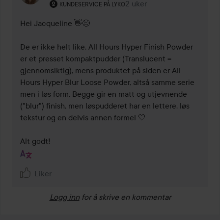
Brukerens rolle: Kundeservice på Lyko.
2 uker
Kommentaren lades 2 uker
KUNDESERVICE PÅ LYKO
Hei Jacqueline 👋😊 

De er ikke helt like, All Hours Hyper Finish Powder 
er et presset kompaktpudder (Translucent = 
gjennomsiktig), mens produktet på siden er All 
Hours Hyper Blur Loose Powder, altså samme serie 
men i løs form. Begge gir en matt og utjevnende 
("blur") finish, men løspudderet har en lettere, løs 
tekstur og en delvis annen formel 🤍 

Alt godt!
Liker
Logg inn
for å skrive en kommentar