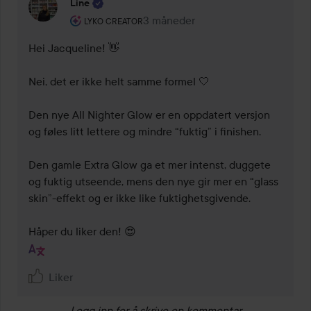
Line
Brukerens rolle: Lyko Creator.
3 måneder
Kommentaren lades 3 måneder
LYKO CREATOR
Hei Jacqueline! 👋

Nei, det er ikke helt samme formel 🤍

Den nye All Nighter Glow er en oppdatert versjon 
og føles litt lettere og mindre “fuktig” i finishen.

Den gamle Extra Glow ga et mer intenst, duggete 
og fuktig utseende, mens den nye gir mer en “glass 
skin”-effekt og er ikke like fuktighetsgivende.

Håper du liker den! 😍
Liker
Logg inn
for å skrive en kommentar