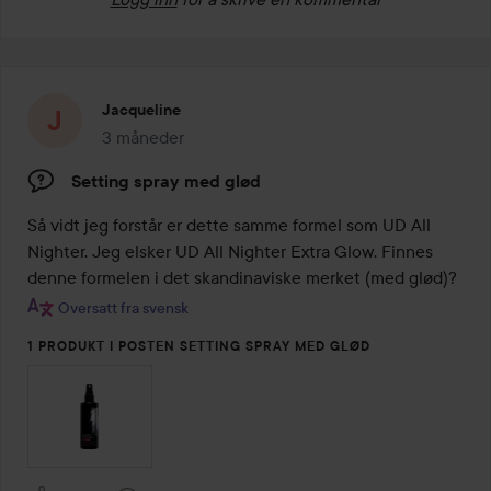
Jacqueline
3 måneder
Innlegget ble opprettet 3 måneder
Setting spray med glød
Så vidt jeg forstår er dette samme formel som UD All 
Nighter. Jeg elsker UD All Nighter Extra Glow. Finnes 
denne formelen i det skandinaviske merket (med glød)?
Oversatt fra svensk
1 PRODUKT I POSTEN SETTING SPRAY MED GLØD