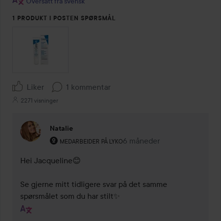
Oversatt fra svensk
1 PRODUKT I POSTEN SPØRSMÅL
Liker
1 kommentar
2271 visninger
Natalie
Brukerens rolle: Medarbeider på Lyko.
6 måneder
Kommentaren lades 6 måne
MEDARBEIDER PÅ LYKO
Hei Jacqueline😊

Se gjerne mitt tidligere svar på det samme 
spørsmålet som du har stilt✨