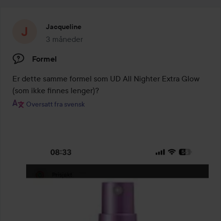
Jacqueline
3 måneder
Innlegget ble opprettet 3 måneder
Formel
Er dette samme formel som UD All Nighter Extra Glow 
(som ikke finnes lenger)?
Oversatt fra svensk