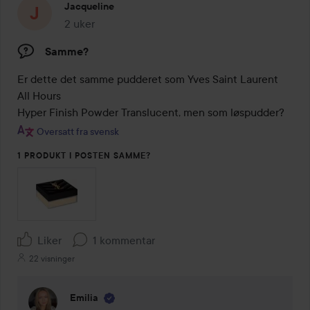
Jacqueline
2 uker
Innlegget ble opprettet 2 uker
Samme?
Er dette det samme pudderet som Yves Saint Laurent

All Hours

Hyper Finish Powder Translucent, men som løspudder?
Oversatt fra svensk
1 PRODUKT I POSTEN SAMME?
Liker
1 kommentar
22 visninger
Emilia