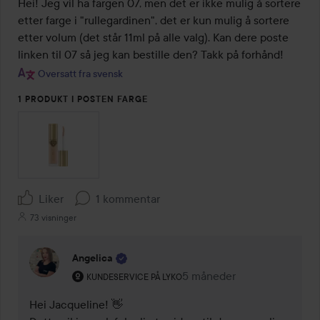
Hei! Jeg vil ha fargen 07, men det er ikke mulig å sortere 
etter farge i "rullegardinen", det er kun mulig å sortere 
etter volum (det står 11ml på alle valg). Kan dere poste 
linken til 07 så jeg kan bestille den? Takk på forhånd!
Oversatt fra svensk
1 PRODUKT I POSTEN FARGE
Liker
1 kommentar
73 visninger
Angelica
Brukerens rolle: Kundeservice på Lyko.
5 måneder
Kommentaren lades 5 mån
KUNDESERVICE PÅ LYKO
Hei Jacqueline! 👋
