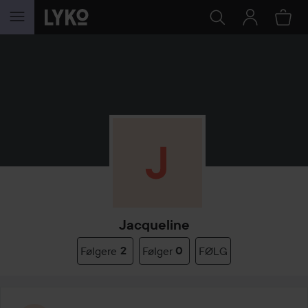
GÅ TIL INNHOLD
Jacqueline
Følgere
2
Følger
0
FØLG