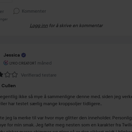
Kommenter
ker
inger
Logg inn
for å skrive en kommentar
Jessica
Brukerens rolle: Lyko Creator.
1 måned
Innlegget ble opprettet 1 måned
LYKO CREATOR
Verifierad testare
ing:
 Cullen
 egentlig ikke så mye å sammenligne denne med, siden jeg verke
ller har testet særlig mange kroppsoljer tidligere.. 

te jeg la merke til var hvor mye glitter den inneholder. Personlig 
 mye for min smak. Jeg følte meg nesten som en karakter fra Twiligh
 du elsker masse shimmer og glow så er den sikkert midt i blinke