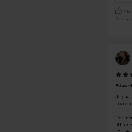
1 li
67 visn
Vurder
Edward
3
av
Jeg har
5
bruker e
Det førs
litt for
🤣 Hvis