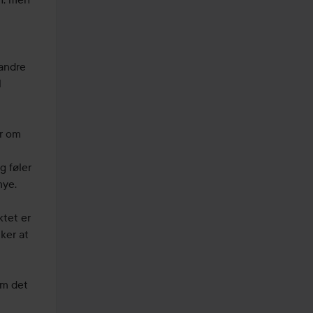
andre 
 
r om 
 føler 
ye.

tet er 
ker at 
m det 