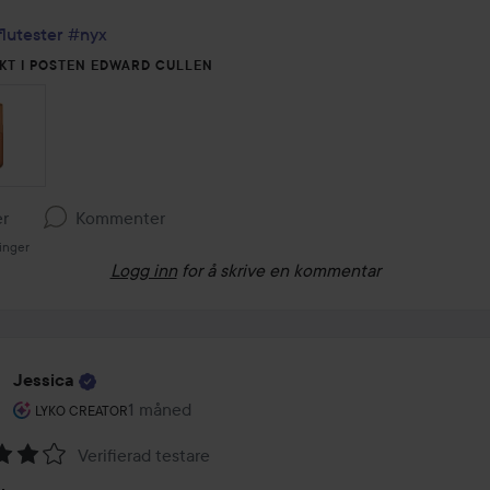
flutester
#nyx
KT I POSTEN EDWARD CULLEN
er
Kommenter
inger
Logg inn
for å skrive en kommentar
Jessica
Brukerens rolle: Lyko Creator.
1 måned
Innlegget ble opprettet 1 måned
LYKO CREATOR
Verifierad testare
ing: