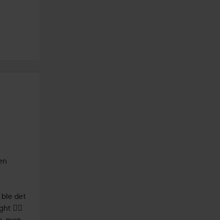
n 
ble det 
t 🧛‍♀️
n, men 