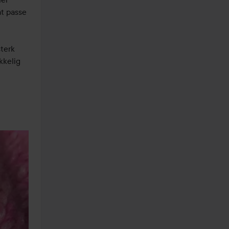
t passe 
terk 
kelig 