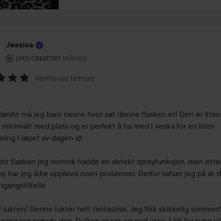
Jessica
Brukerens rolle: Lyko Creator.
1 måned
Innlegget ble opprettet 1 måned
LYKO CREATOR
Verifierad testare
ing:
første må jeg bare nevne hvor søt denne flasken er! Den er liten
r minimalt med plass og er perfekt å ha med i veska for en liten 
ning i løpet av dagen 🌿

ste flasken jeg mottok hadde en defekt sprayfunksjon, men etter
ny har jeg ikke opplevd noen problemer. Derfor satser jeg på at d
ngangstilfelle

l lukten! Denne lukter helt fantastisk. Jeg fikk skikkelig sommerf
ang jeg prøvde den. Duften er søt og god uten å bli for tung ell