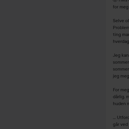
for meg 
Selve ol
Probleme
ting man
hverdags
Jeg kan
sommere
sommera
jeg meg 
For meg 
dårlig, 
huden mi
… Utford
går ved