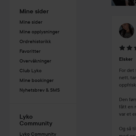
Mine sider
Mine sider
Mine opplysninger
Ordrehistorikk
Favoritter
Vurder
Elsker
Overvåkninger
5
av
For det 
Club Lyko
5
nett, ta
Mine bookinger
oppfrisk
Nyhetsbrev & SMS
Den før
fått en 
var et e
Lyko
Community
Og så ti
Lyko Community
med en g