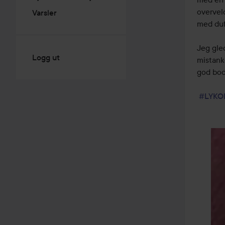
overvel
Varsler
med duft
Jeg gled
Logg ut
mistanke
god bod
#LYKO