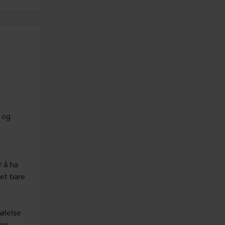
 og 
 å ha 
et bare 
ølelse 
er 