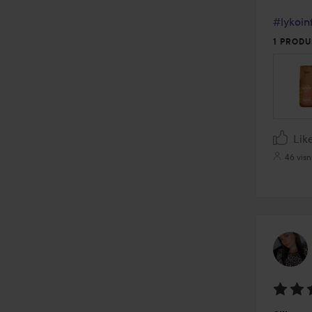
#lykoin
1 PRODU
Lik
46 visn
Vurder