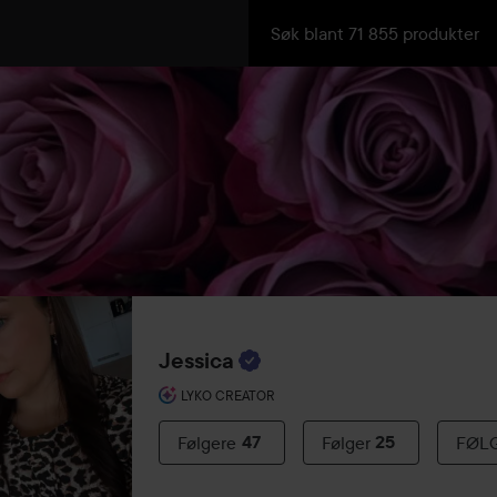
Jessica
LYKO CREATOR
Følgere
47
Følger
25
FØL