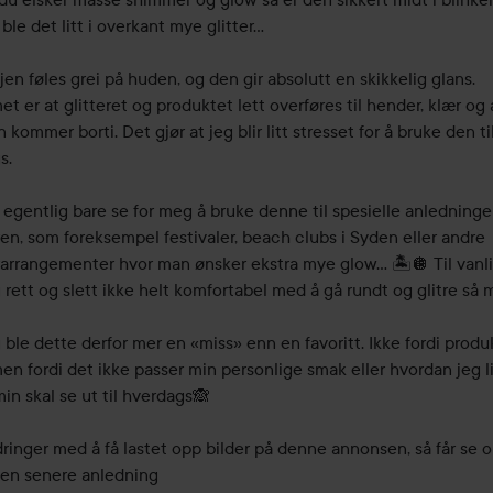
ble det litt i overkant mye glitter…

jen føles grei på huden, og den gir absolutt en skikkelig glans. 
t er at glitteret og produktet lett overføres til hender, klær og 
 kommer borti. Det gjør at jeg blir litt stresset for å bruke den til
.

 egentlig bare se for meg å bruke denne til spesielle anledninge
n, som foreksempel festivaler, beach clubs i Syden eller andre 
rrangementer hvor man ønsker ekstra mye glow… 🏝️🪩 Til vanlig
rett og slett ikke helt komfortabel med å gå rundt og glitre så m
ble dette derfor mer en «miss» enn en favoritt. Ikke fordi produk
men fordi det ikke passer min personlige smak eller hvordan jeg li
n skal se ut til hverdags🙈

ringer med å få lastet opp bilder på denne annonsen, så får se o
 en senere anledning
