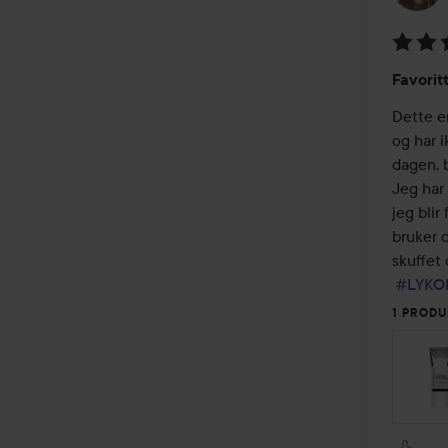
Vurder
Favorit
5
av
Dette er
5
og har 
dagen, 
Jeg har 
jeg blir
bruker d
skuffet 
#LYKO
1 PRODU