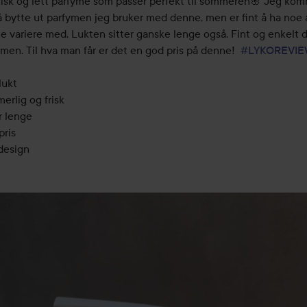
frisk og lett parfyme som passer perfekt til sommeren🌸 Jeg kom
 å bytte ut parfymen jeg bruker med denne, men er fint å ha noe 
e variere med. Lukten sitter ganske lenge også. Fint og enkelt d
men. Til hva man får er det en god pris på denne!  
#LYKOREVI
ukt

rlig og frisk

r lenge

ris

 design