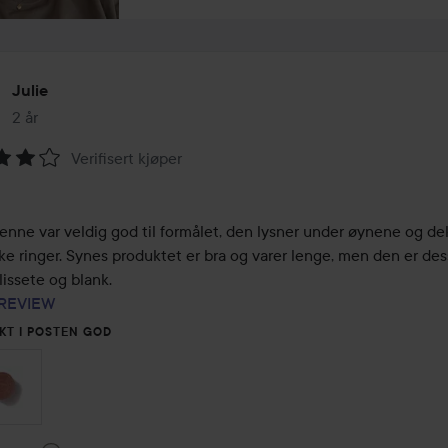
Julie
2 år
Innlegget ble opprettet 2 år
Verifisert kjøper
ing:
nne var veldig god til formålet, den lysner under øynene og dekk
e ringer. Synes produktet er bra og varer lenge, men den er dess
klissete og blank.

REVIEW
KT I POSTEN GOD