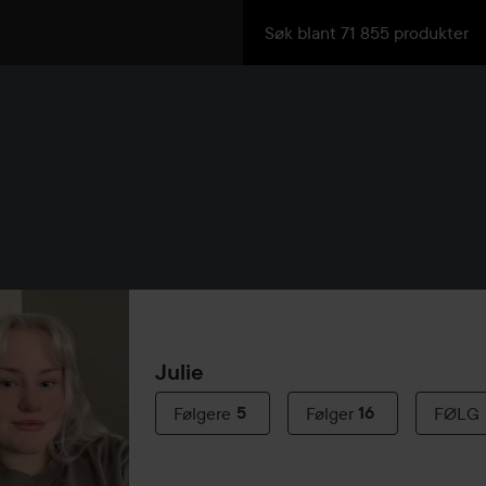
Julie
Følgere
5
Følger
16
FØLG