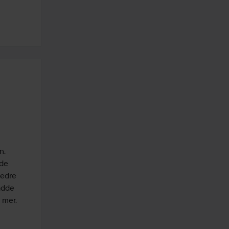
. 
de 
edre 
dde 
pumpe i stedet, så man slipper å ta på den med oljete hender for å ta på mer.  