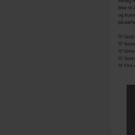
veldig 
ikke til
og kunn
på parfy
🩷 God l
🩷 Somme
🩷 Sitte
🩷 God p
🩷 Fint