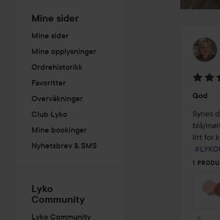
Mine sider
Mine sider
Mine opplysninger
Ordrehistorikk
Favoritter
Vurder
God
Overvåkninger
4
av
Synes de
Club Lyko
5
blå/mørk
Mine bookinger
litt for 
Nyhetsbrev & SMS
#LYKO
1 PRODU
Lyko
Community
Lyko Community