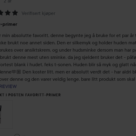
2 år
Innlegget ble opprettet 2 år
Verifisert kjøper
ing:
t-primer
 min absolutte favoritt, denne begynte jeg å bruke for et par år t
ikke brukt noe annet siden. Den er silkemyk og holder huden mat
brukes over ansiktskrem, og under hudsminke dersom man har på 
brukt denne mest uten sminke, da jeg sjeldent bruker det - påfør
 fortest blank i hudet, feks t-sonen. Huden blir så myk og glatt nå
enne🫶🏼 Den koster litt, men er absolutt verdt det - har aldri bli
over denne og den varer veldig lenge, bare litt produkt som skal ti
REVIEW
KT I POSTEN FAVORITT-PRIMER