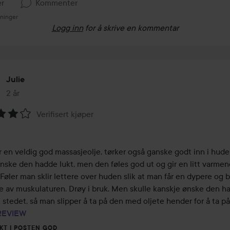
er
Kommenter
sninger
Logg inn
for å skrive en kommentar
Julie
2 år
Innlegget ble opprettet 2 år
Verifisert kjøper
ing:
 en veldig god massasjeolje, tørker også ganske godt inn i huden
ønske den hadde lukt, men den føles god ut og gir en litt varmen
 Føler man sklir lettere over huden slik at man får en dypere og b
e av muskulaturen. Drøy i bruk. Men skulle kanskje ønske den ha
REVIEW
KT I POSTEN GOD