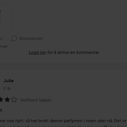
er
Kommenter
ninger
Logg inn
for å skrive en kommentar
Julie
2 år
Innlegget ble opprettet 2 år
Verifisert kjøper
ing:
t
øve noe nytt, så har brukt denne parfymen i noen uker nå. Det er 