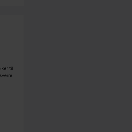
er til 
verre 