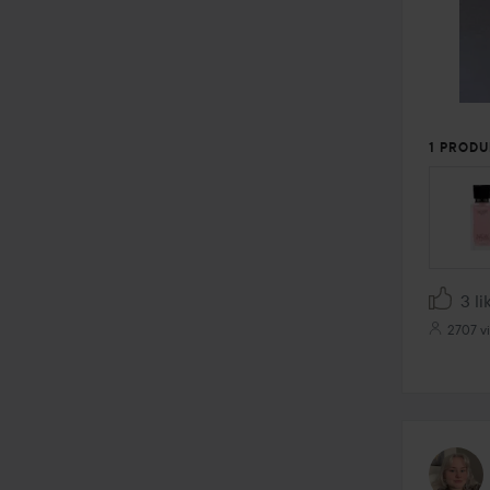
1 PRODU
3 li
2707 v