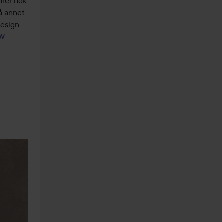
mer nok 
å annet 
esign 
EW