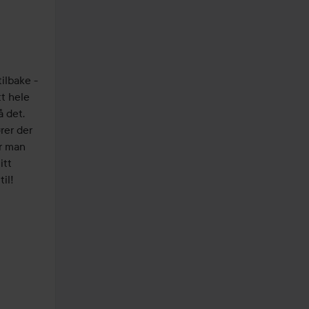
ilbake - 
t hele 
det. 
er der 
r man 
tt 
l!
