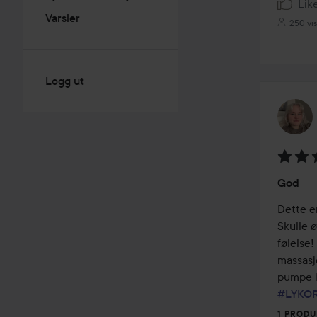
Lik
Varsler
250 vi
Logg ut
Vurder
God
4
av
Dette er
5
Skulle 
følelse!
massasj
#LYKO
1 PRODU