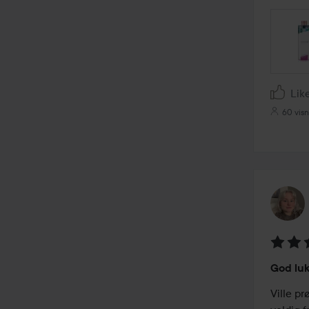
Lik
60 vis
Vurder
God luk
4
av
Ville pr
5