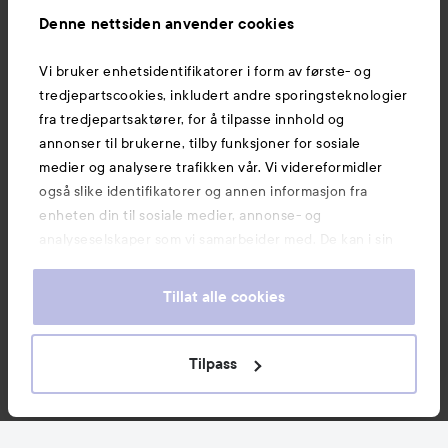
Informasjon
Denne nettsiden anvender cookies
Vi bruker enhetsidentifikatorer i form av første- og
Også av interesse
tredjepartscookies, inkludert andre sporingsteknologier
fra tredjepartsaktører, for å tilpasse innhold og
annonser til brukerne, tilby funksjoner for sosiale
medier og analysere trafikken vår. Vi videreformidler
også slike identifikatorer og annen informasjon fra
enheten din til sosiale medier, annonse- og
analyseselskaper som vi samarbeider med. De kan i sin
tur kombinere denne informasjonen med annen
informasjon som du har oppgitt eller som de har samlet
Tillat alle cookies
inn når du har benyttet tjenestene deres. Du godtar
våre cookies ved å fortsette å bruke nettsiden vår. For
informasjon om hvordan du kan endre innstillingene for
Tilpass
Copyright 2026
cookies, se vår Cookie Policy.
E-handel av Avensia