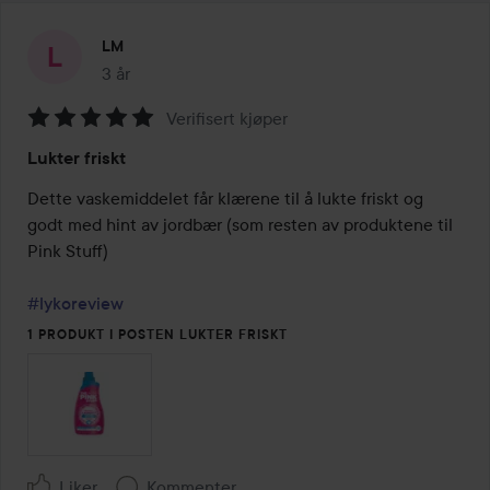
LM
3 år
Innlegget ble opprettet 3 år
Verifisert kjøper
Vurdering:
Lukter friskt
5
av
Dette vaskemiddelet får klærene til å lukte friskt og 
5
godt med hint av jordbær (som resten av produktene til 
Pink Stuff)

#lykoreview
1 PRODUKT I POSTEN LUKTER FRISKT
Liker
Kommenter