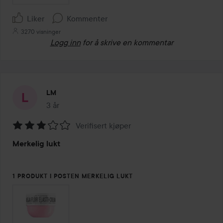
Liker
Kommenter
3270 visninger
Logg inn
for å skrive en kommentar
LM
3 år
Innlegget ble opprettet 3 år
Verifisert kjøper
Vurdering:
Merkelig lukt
3
av
5
1 PRODUKT I POSTEN MERKELIG LUKT