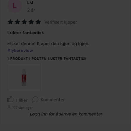
LM
2 år
Innlegget ble opprettet 2 år
Verifisert kjøper
Vurdering:
Lukter fantastisk
5
av
5
#lykoreview
1 PRODUKT I POSTEN LUKTER FANTASTISK
Kommenter
1 liker
199 visninger
Logg inn
for å skrive en kommentar