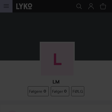
GÅ TIL INNHOLD
LM
Følgere
0
Følger
0
FØLG