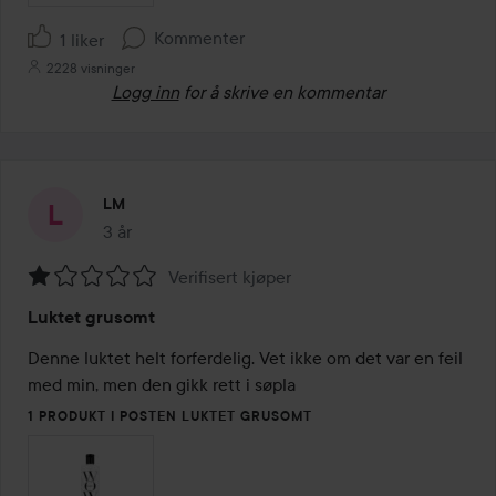
Kommenter
1 liker
2228 visninger
Logg inn
for å skrive en kommentar
LM
3 år
Innlegget ble opprettet 3 år
Verifisert kjøper
Vurdering:
Luktet grusomt
1
av
Denne luktet helt forferdelig. Vet ikke om det var en feil 
5
med min, men den gikk rett i søpla
1 PRODUKT I POSTEN LUKTET GRUSOMT