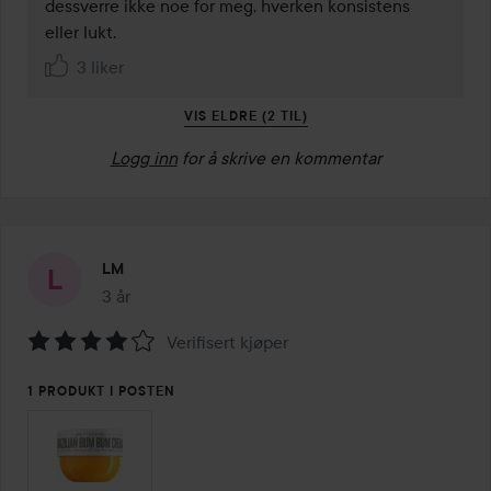
dessverre ikke noe for meg, hverken konsistens 
eller lukt. 
3 liker
VIS ELDRE (2 TIL)
Logg inn
for å skrive en kommentar
LM
3 år
Innlegget ble opprettet 3 år
Verifisert kjøper
Vurdering:
4
1 PRODUKT I POSTEN
av
5