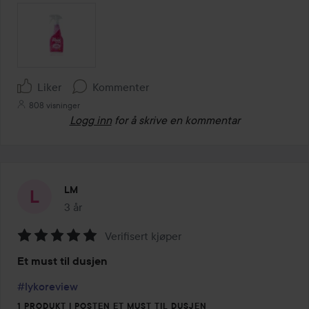
Liker
Kommenter
808 visninger
Logg inn
for å skrive en kommentar
LM
3 år
Innlegget ble opprettet 3 år
Verifisert kjøper
Vurdering:
Et must til dusjen
5
av
#lykoreview
5
1 PRODUKT I POSTEN ET MUST TIL DUSJEN