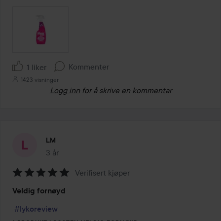
Kommenter
1 liker
1423 visninger
Logg inn
for å skrive en kommentar
LM
3 år
Innlegget ble opprettet 3 år
Verifisert kjøper
Vurdering:
Veldig fornøyd
5
av
#lykoreview
5