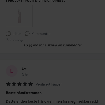
1 PRODUKT I POSTEN VELDIG FORNØYD
Liker
Kommenter
91 visninger
Logg inn
for å skrive en kommentar
LM
3 år
Innlegget ble opprettet 3 år
Verifisert kjøper
Vurdering:
Beste håndkremmen
5
av
Dette er den beste håndkremmen for meg. Trekker raskt 