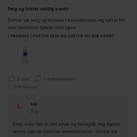
Vurdering:
Seig og lukter veldig vondt
1
av
Denne var seig og klissete i konsistensen, og lukter litt 
5
som bestemor. Kjøper ikke igjen
1 PRODUKT I POSTEN SEIG OG LUKTER VELDIG VONDT
3 kommentarer
3 liker
3049 visninger
LM
3 år
Kommentaren lades 3 år
Enig Julie, her er det smak og behag😃 Jeg kjøpte 
denne pga de positive anmeldelsene.  Denne var 