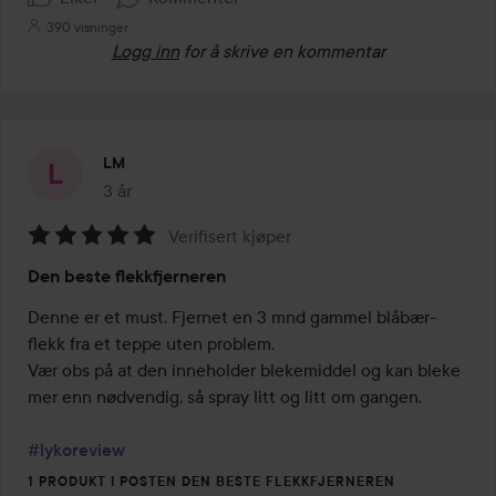
390 visninger
Logg inn
for å skrive en kommentar
LM
3 år
Innlegget ble opprettet 3 år
Verifisert kjøper
Vurdering:
Den beste flekkfjerneren
5
av
Denne er et must. Fjernet en 3 mnd gammel blåbær-
5
flekk fra et teppe uten problem.

Vær obs på at den inneholder blekemiddel og kan bleke 
mer enn nødvendig, så spray litt og litt om gangen.

#lykoreview
1 PRODUKT I POSTEN DEN BESTE FLEKKFJERNEREN