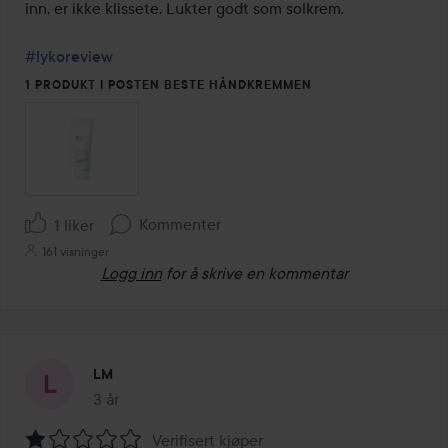
5
inn, er ikke klissete. Lukter godt som solkrem.

#lykoreview
1 PRODUKT I POSTEN BESTE HÅNDKREMMEN
Kommenter
1 liker
161 visninger
Logg inn
for å skrive en kommentar
LM
3 år
Innlegget ble opprettet 3 år
Verifisert kjøper