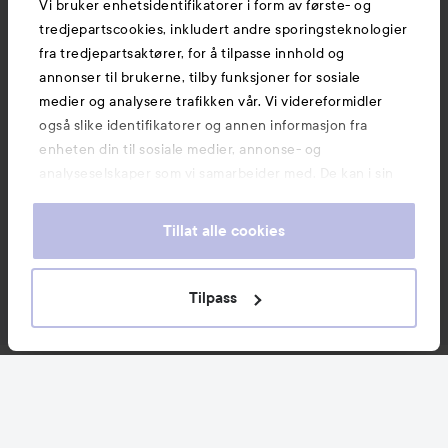
Vi bruker enhetsidentifikatorer i form av første- og
tredjepartscookies, inkludert andre sporingsteknologier
fra tredjepartsaktører, for å tilpasse innhold og
annonser til brukerne, tilby funksjoner for sosiale
medier og analysere trafikken vår. Vi videreformidler
også slike identifikatorer og annen informasjon fra
enheten din til sosiale medier, annonse- og
analyseselskaper som vi samarbeider med. De kan i sin
tur kombinere denne informasjonen med annen
informasjon som du har oppgitt eller som de har samlet
Tillat alle cookies
inn når du har benyttet tjenestene deres. Du godtar
våre cookies ved å fortsette å bruke nettsiden vår. For
informasjon om hvordan du kan endre innstillingene for
Tilpass
cookies, se vår Cookie Policy.
Nyheter og tilbud