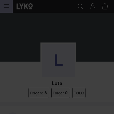
GÅ TIL INNHOLD
Luta
Følgere
8
Følger
0
FØLG