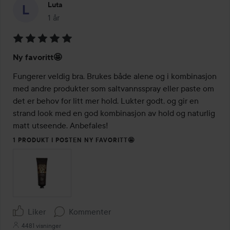
Luta
1 år
Innlegget ble opprettet 1 år
Vurdering:
Ny favoritt🤩
5
av
Fungerer veldig bra. Brukes både alene og i kombinasjon 
5
med andre produkter som saltvannsspray eller paste om 
det er behov for litt mer hold. Lukter godt, og gir en 
strand look med en god kombinasjon av hold og naturlig 
matt utseende. Anbefales!
1 PRODUKT I POSTEN NY FAVORITT🤩
Liker
Kommenter
4481 visninger