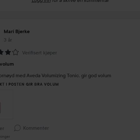
Mari Bjerke
3 år
Innlegget ble opprettet 3 år
Verifisert kjøper
ing:
 volum
KT I POSTEN GIR BRA VOLUM
Kommenter
ker
ninger