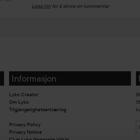
Logg inn
for å skrive en kommentar
Informasjon
Lyko Creator
B
Om Lyko
SM
Tilgjengelighetserklæring
k
Privacy Policy
Privacy Notice
Club Lyko Generelle Vilkår