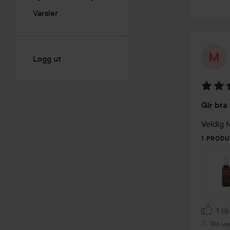
Varsler
Logg ut
Vurder
Gir bra
4
av
5
1 PRODU
1 li
746 vis