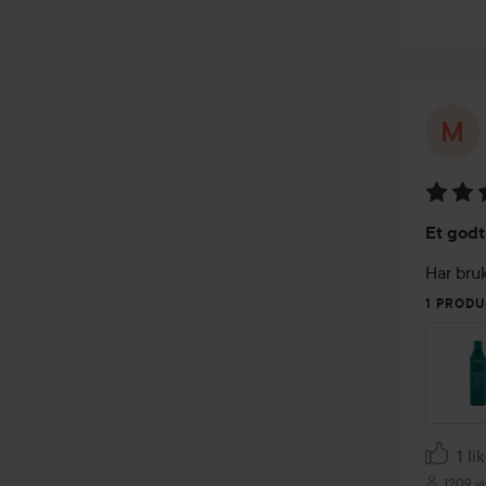
Vurder
Et godt
4
av
Har bru
5
1 PRODU
1 li
1209 vi