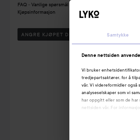
FAQ - Vanlige spørsmål & svar
Kjøpsinformasjon
ANGRE KJØPET DITT
Samtykke
Denne nettsiden anvende
Vi bruker enhetsidentifikato
tredjepartsaktører, for å til
vår. Vi videreformidler også 
analyseselskaper som vi sam
har oppgitt eller som de har
nettsiden vår. For informasj