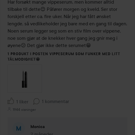
av
Har forsøkt mange vippeserum, men kommer alltid 
5
tilbake til dette😊 Påfører morgen og kveld. Ser stor 
forskjell etter ca. fire uker. Når jeg har fått ønsket 
lengde, så vedlikeholder jeg bare med en gang til dagen. 
Noen serum legger seg som en stiv film over vippene, 
noe som gjør at de knekker hver gang jeg gnir meg i 
øyene😕 Det gjør ikke dette serumet😁
1 PRODUKT I POSTEN VIPPESERUM SOM FUNKER MED LITT
TÅLMODIGHET🤩
1 kommentar
1 liker
1944 visninger
Monica
2 måneder
Kommentaren lades 2 måneder