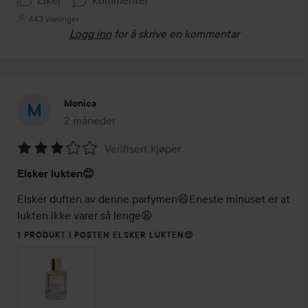
Liker
Kommenter
443 visninger
Logg inn
for å skrive en kommentar
Monica
2 måneder
Innlegget ble opprettet 2 måneder
Verifisert kjøper
Vurdering:
Elsker lukten😊
3
av
Elsker duften av denne parfymen😄Eneste minuset er at 
5
lukten ikke varer så lenge😩
1 PRODUKT I POSTEN ELSKER LUKTEN😊