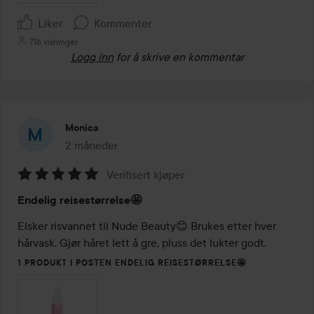
Liker
Kommenter
716 visninger
Logg inn
for å skrive en kommentar
Monica
2 måneder
Innlegget ble opprettet 2 måneder
Verifisert kjøper
Vurdering:
Endelig reisestørrelse🤩
5
av
Elsker risvannet til Nude Beauty😊 Brukes etter hver 
5
hårvask. Gjør håret lett å gre, pluss det lukter godt.
1 PRODUKT I POSTEN ENDELIG REISESTØRRELSE🤩