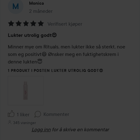
Monica
2 måneder
Innlegget ble opprettet 2 måneder
Verifisert kjøper
Vurdering:
Lukter utrolig godt😍
5
av
Minner mye om Rituals, men lukter ikke så sterkt, noe 
5
som eg positivt😄 Ønsker meg en fuktighetskrem i 
denne lukten😇
1 PRODUKT I POSTEN LUKTER UTROLIG GODT😍
Kommenter
1 liker
345 visninger
Logg inn
for å skrive en kommentar