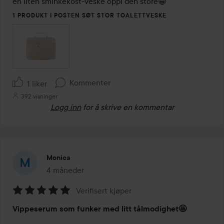
en liten sminkekost-veske oppi den store😁
1 PRODUKT I POSTEN SØT STOR TOALETTVESKE
Kommenter
1 liker
392 visninger
Logg inn
for å skrive en kommentar
Monica
4 måneder
Innlegget ble opprettet 4 måneder
Verifisert kjøper
Vurdering:
Vippeserum som funker med litt tålmodighet🤩
5