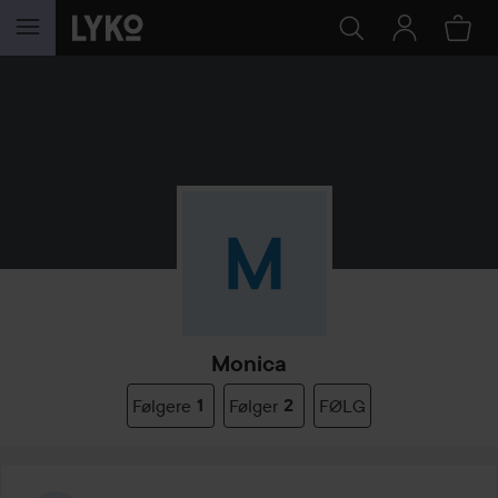
GÅ TIL INNHOLD
Monica
Følgere
1
Følger
2
FØLG