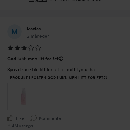
Monica
2 måneder
Innlegget ble opprettet 2 måneder
Vurdering:
God lukt, men litt for fet😕
3
av
Syns denne ble litt for fet for mitt tynne hår.
5
1 PRODUKT I POSTEN GOD LUKT, MEN LITT FOR FET😕
Liker
Kommenter
424 visninger