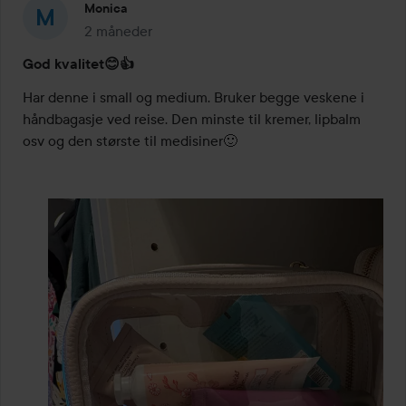
Monica
2 måneder
Innlegget ble opprettet 2 måneder
God kvalitet😊👍
Har denne i small og medium. Bruker begge veskene i 
håndbagasje ved reise. Den minste til kremer, lipbalm 
osv og den største til medisiner🙂