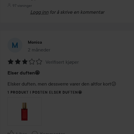
97 visninger
Logg inn
for å skrive en kommentar
Monica
2 måneder
Innlegget ble opprettet 2 måneder
Verifisert kjøper
Vurdering:
Elser duften🤩
3
av
Elsker duften, men dessverre varer den altfor kort😕
5
1 PRODUKT I POSTEN ELSER DUFTEN🤩