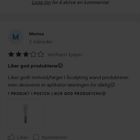
Logg inn
for å skrive en kommentar
Monica
2 måneder
Innlegget ble opprettet 2 måneder
Verifisert kjøper
Vurdering:
Liker god produktene🙂
3
av
Liker godt innhold/farger i Sculpting wand produktene, 
5
men dessverre er aplikator-løsningen for dårlig😕
1 PRODUKT I POSTEN LIKER GOD PRODUKTENE🙂
Liker
Kommenter