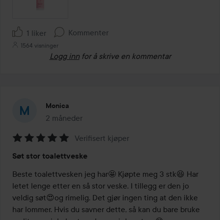
Kommenter
1 liker
1564 visninger
Logg inn
for å skrive en kommentar
Monica
2 måneder
Innlegget ble opprettet 2 måneder
Verifisert kjøper
Vurdering:
Søt stor toalettveske
5
av
Beste toalettvesken jeg har🤩 Kjøpte meg 3 stk😆 Har 
5
letet lenge etter en så stor veske. I tillegg er den jo 
veldig søt😍og rimelig. Det gjør ingen ting at den ikke 
har lommer. Hvis du savner dette, så kan du bare bruke 