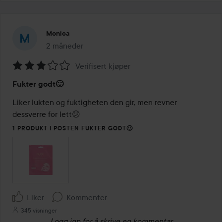
Monica
2 måneder
Innlegget ble opprettet 2 måneder
Verifisert kjøper
Vurdering:
Fukter godt🙂
3
av
Liker lukten og fuktigheten den gir, men revner 
5
dessverre for lett😕
1 PRODUKT I POSTEN FUKTER GODT🙂
Liker
Kommenter
345 visninger
Logg inn
for å skrive en kommentar