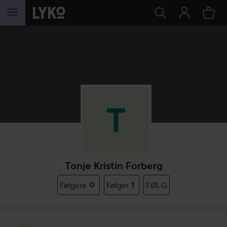
GÅ TIL INNHOLD
Tonje Kristin Forberg
Følgere
0
Følger
1
FØLG