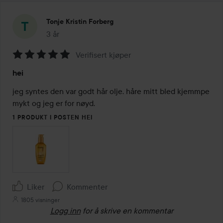
Tonje Kristin Forberg
3 år
Innlegget ble opprettet 3 år
Verifisert kjøper
Vurdering:
hei
5
av
jeg syntes den var godt hår olje. håre mitt bled kjemmpe 
5
mykt og jeg er for nøyd.
1 PRODUKT I POSTEN HEI
Liker
Kommenter
1805 visninger
Logg inn
for å skrive en kommentar