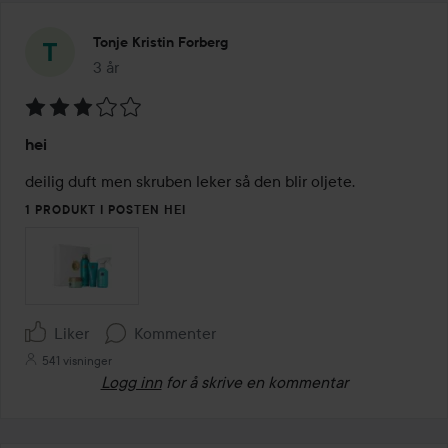
Tonje Kristin Forberg
3 år
Innlegget ble opprettet 3 år
Vurdering:
hei
3
av
deilig duft men skruben leker så den blir oljete. 
5
1 PRODUKT I POSTEN HEI
Liker
Kommenter
541 visninger
Logg inn
for å skrive en kommentar