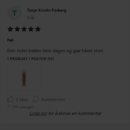
Tonje Kristin Forberg
3 år
Innlegget ble opprettet 3 år
Vurdering:
hei
5
av
Den holer krøller hele dagen og gjør håret stort.
5
1 PRODUKT I POSTEN HEI
Kommenter
2 liker
279 visninger
Logg inn
for å skrive en kommentar