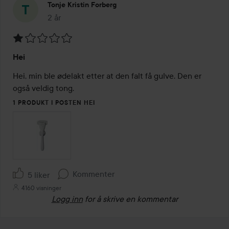
Tonje Kristin Forberg
2 år
Innlegget ble opprettet 2 år
Vurdering:
Hei
1
av
Hei, min ble ødelakt etter at den falt få gulve. Den er 
5
også veldig tong.
1 PRODUKT I POSTEN HEI
Kommenter
5 liker
4160 visninger
Logg inn
for å skrive en kommentar