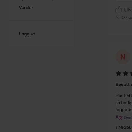
Varsler
Lik
1766 vi
Logg ut
Vurder
Besatt 
5
av
Har hatt
5
så herli
leggetid
Over
1 PRODU