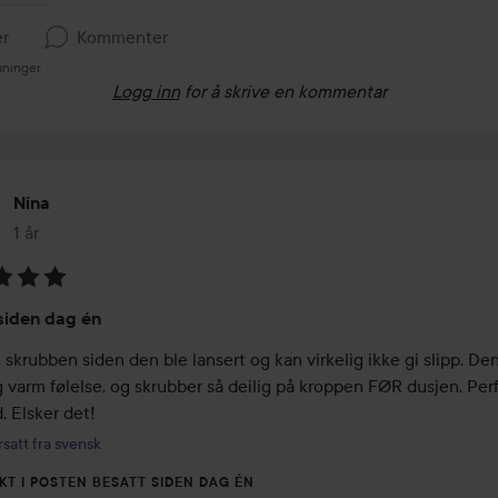
er
Kommenter
sninger
Logg inn
for å skrive en kommentar
Nina
1 år
Innlegget ble opprettet 1 år
ing:
siden dag én
 skrubben siden den ble lansert og kan virkelig ikke gi slipp. Den 
g varm følelse, og skrubber så deilig på kroppen FØR dusjen. Perfe
. Elsker det!
satt fra svensk
KT I POSTEN BESATT SIDEN DAG ÉN