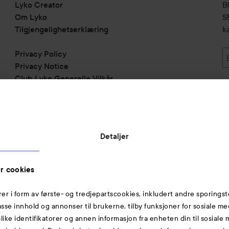
Lyko Creator
B
Om Lyko
SM
Tilgjengelighetserklæring
k
Privacy Policy
Privacy Notice
Club Lyko Generelle Vilkår
Vil du samarbeide med oss?
Jobbe på Lyko
Butikker
Detaljer
Rabattkoder
Helthjem
r cookies
Toppliste
rer i form av første- og tredjepartscookies, inkludert andre sporingst
Michael Edwards Fragrances of the World
passe innhold og annonser til brukerne, tilby funksjoner for sosiale m
slike identifikatorer og annen informasjon fra enheten din til sosiale
Også av interesse