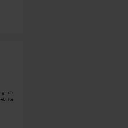
gir en 
kt før 