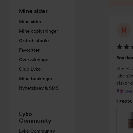
Mine sider
Mine sider
Mine opplysninger
Ordrehistorikk
Favoritter
Vurder
Snakker
Overvåkninger
5
av
Min els
Club Lyko
5
ikke sån
Mine bookinger
elsker d
Nyhetsbrev & SMS
Over
1 PRODU
Lyko
Community
Lyko Community