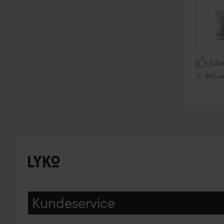
Lik
1155 vi
Kundeservice