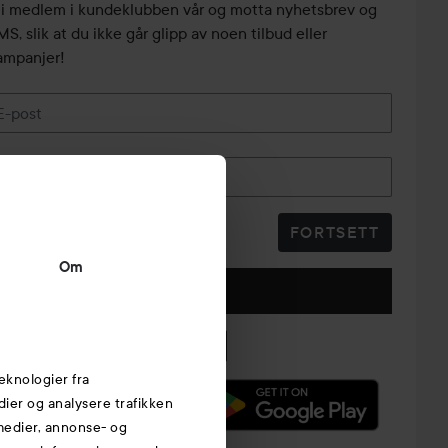
li medlem i kundeklubben vår og motta nyhetsbrev og
S, slik at du ikke går glipp av noen tilbud eller
ampanjer!
E-post
Telefonnummer
FORTSETT
Om
Følg oss
eknologier fra
edier og analysere trafikken
 medier, annonse- og