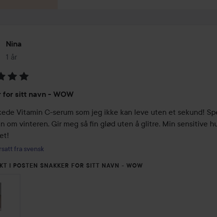
Nina
1 år
Innlegget ble opprettet 1 år
ing:
 for sitt navn - WOW
kede Vitamin C-serum som jeg ikke kan leve uten et sekund! Spes
n om vinteren. Gir meg så fin glød uten å glitre. Min sensitive hu
et!
satt fra svensk
KT I POSTEN SNAKKER FOR SITT NAVN - WOW