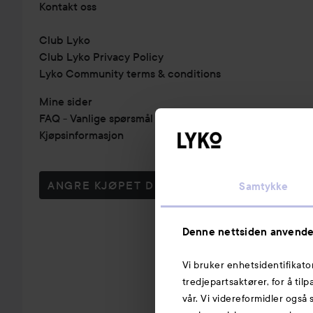
Kontakt oss
Club Lyko
Club Lyko Privacy Policy
Lyko Community terms & conditions
Mine sider
FAQ - Vanlige spørsmål & svar
Kjøpsinformasjon
ANGRE KJØPET DITT
Samtykke
Denne nettsiden anvende
Vi bruker enhetsidentifikato
tredjepartsaktører, for å til
vår. Vi videreformidler også 