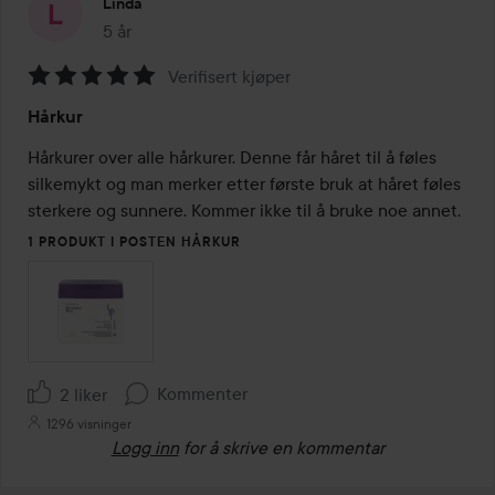
Linda
5 år
Innlegget ble opprettet 5 år
Verifisert kjøper
Vurdering:
Hårkur
5
av
Hårkurer over alle hårkurer. Denne får håret til å føles 
5
silkemykt og man merker etter første bruk at håret føles 
sterkere og sunnere. Kommer ikke til å bruke noe annet.
1 PRODUKT I POSTEN HÅRKUR
Kommenter
2 liker
1296 visninger
Logg inn
for å skrive en kommentar