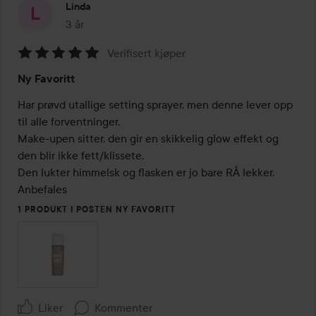
Linda
3 år
Innlegget ble opprettet 3 år
Verifisert kjøper
Vurdering:
Ny Favoritt
5
av
Har prøvd utallige setting sprayer, men denne lever opp 
5
til alle forventninger.

Make-upen sitter, den gir en skikkelig glow effekt og 
den blir ikke fett/klissete.

Den lukter himmelsk og flasken er jo bare RÅ lekker. 

Anbefales
1 PRODUKT I POSTEN NY FAVORITT
Liker
Kommenter