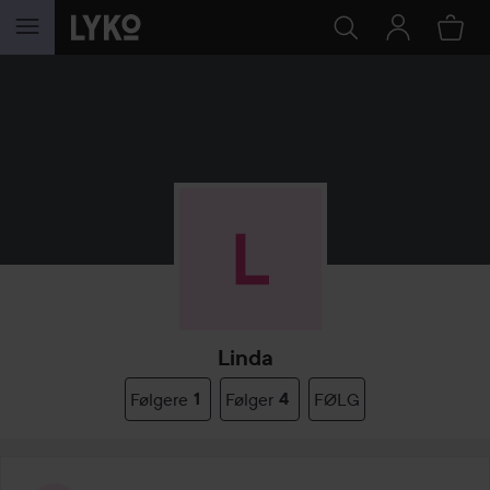
GÅ TIL INNHOLD
Linda
Følgere
1
Følger
4
FØLG