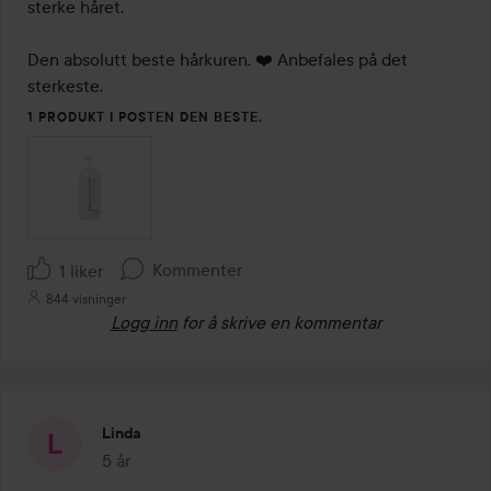
sterke håret. 

Den absolutt beste hårkuren. ❤️ Anbefales på det 
sterkeste.
1 PRODUKT I POSTEN DEN BESTE.
Kommenter
1 liker
844 visninger
Logg inn
for å skrive en kommentar
Linda
5 år
Innlegget ble opprettet 5 år