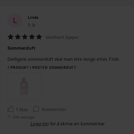
Linda
5 år
Innlegget ble opprettet 5 år
Verifisert kjøper
Vurdering:
Sommerduft
5
av
Deiligere sommerduft skal man lete lenge etter. Frisk.
5
1 PRODUKT I POSTEN SOMMERDUFT
Kommenter
1 liker
1316 visninger
Logg inn
for å skrive en kommentar