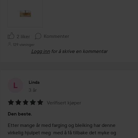
Kommenter
2 liker
129 visninger
Logg inn
for å skrive en kommentar
Linda
3 år
Innlegget ble opprettet 3 år
Verifisert kjøper
Vurdering:
Den beste.
5
av
Etter mange år med farging og bleiking har denne 
5
virkelig hjulpet meg  med å få tilbake det myke og 