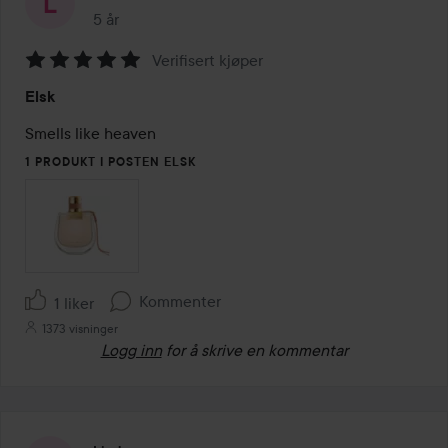
5 år
Innlegget ble opprettet 5 år
Verifisert kjøper
Vurdering:
Elsk
5
av
Smells like heaven
5
1 PRODUKT I POSTEN ELSK
Kommenter
1 liker
1373 visninger
Logg inn
for å skrive en kommentar