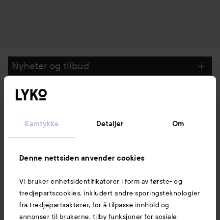
Nyheter og tilbud
Følg oss
Samtykke
Detaljer
Om
Kundeservice
Denne nettsiden anvender cookies
Informasjon
Vi bruker enhetsidentifikatorer i form av første- og
tredjepartscookies, inkludert andre sporingsteknologier
Også av interesse
fra tredjepartsaktører, for å tilpasse innhold og
annonser til brukerne, tilby funksjoner for sosiale