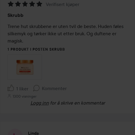
Verifisert kjøper
Vurdering:
Skrubb
5
av
Trene hut skrubbene er uten tvil de beste. Huden føles 
5
silkemyk og tørker ikke ut etter bruk. Og duftene er 
magisk.
1 PRODUKT I POSTEN SKRUBB
Kommenter
1 liker
1300 visninger
Logg inn
for å skrive en kommentar
Linda