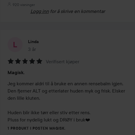
920 visninger
Logg inn
for å skrive en kommentar
Linda
3 år
Innlegget ble opprettet 3 år
Verifisert kjøper
Vurdering:
Magisk.
5
av
Jeg kommer aldri til å bruke en annen rensebalm igjen. 
5
Den fjerner ALT og etterlater huden myk og frisk. Elsker 
den lille kluten. 

Huden blir ikke tørr eller stiv etter rens. 

Pluss for nydelig lukt og DRØY i bruk❤️
1 PRODUKT I POSTEN MAGISK.