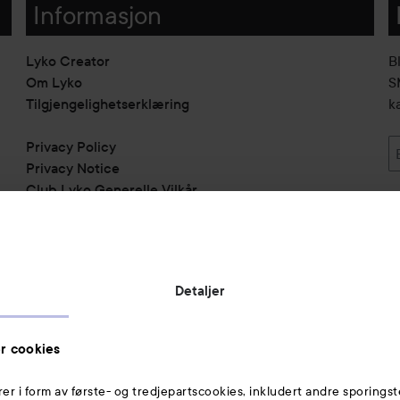
Informasjon
Lyko Creator
B
Om Lyko
SM
Tilgjengelighetserklæring
k
Privacy Policy
Privacy Notice
Club Lyko Generelle Vilkår
Vil du samarbeide med oss?
Jobbe på Lyko
Butikker
Detaljer
Rabattkoder
Helthjem
r cookies
Toppliste
rer i form av første- og tredjepartscookies, inkludert andre sporingst