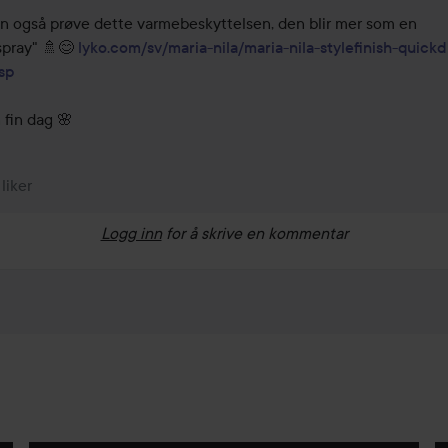
n også prøve dette varmebeskyttelsen, den blir mer som en 
spray" 🚿😊 
lyko.com/sv/maria-nila/maria-nila-stylefinish-quickd
sp
 fin dag 🌸
 liker
Logg inn
for å skrive en kommentar