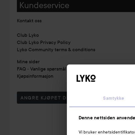
Kundeservice
Kontakt oss
Club Lyko
Club Lyko Privacy Policy
Lyko Community terms & conditions
Mine sider
FAQ - Vanlige spørsmål & svar
Kjøpsinformasjon
ANGRE KJØPET DITT
Samtykke
Denne nettsiden anvende
Vi bruker enhetsidentifikato