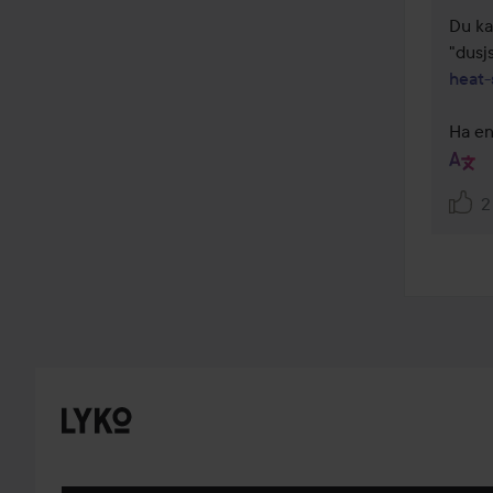
Du ka
"dusj
heat-
Ha en
2