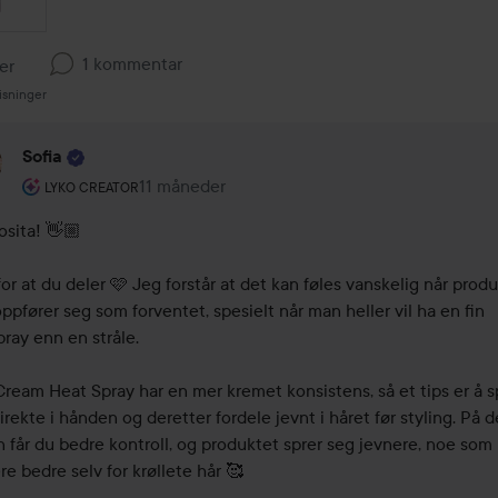
1 kommentar
ker
isninger
Sofia
Brukerens rolle: Lyko Creator.
11 måneder
Kommentaren lades 11 måneder
LYKO CREATOR
sita! 👋🏼

for at du deler 🩷 Jeg forstår at det kan føles vanskelig når produ
oppfører seg som forventet, spesielt når man heller vil ha en fin 
ray enn en stråle.

Cream Heat Spray har en mer kremet konsistens, så et tips er å s
irekte i hånden og deretter fordele jevnt i håret før styling. På d
 får du bedre kontroll, og produktet sprer seg jevnere, noe som 
e bedre selv for krøllete hår 🥰
