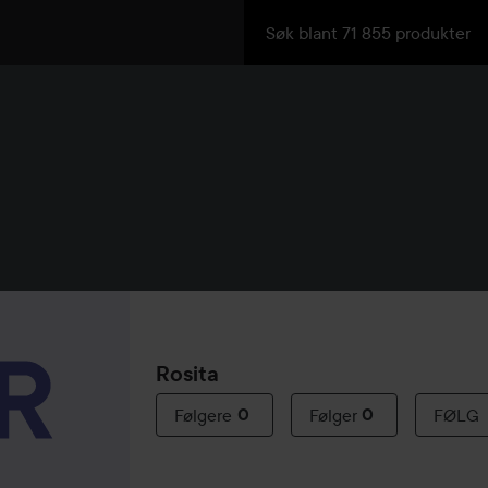
Rosita
Følgere
0
Følger
0
FØLG