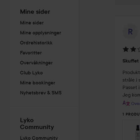
Mine sider
Mine sider
Mine opplysninger
Ordrehistorikk
Favoritter
Vurder
Skuffet
Overvåkninger
2
av
Produkte
Club Lyko
5
stråle i
Mine bookinger
Passet ik
Nyhetsbrev & SMS
Jeg kom
Over
1 PRODU
Lyko
Community
Lyko Community