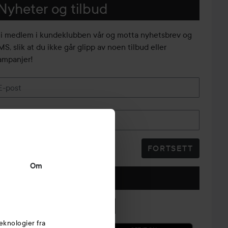
Nyheter og tilbud
li medlem i kundeklubben vår og motta nyhetsbrev og
S, slik at du ikke går glipp av noen tilbud eller
ampanjer!
E-post
Telefonnummer
FORTSETT
Om
Følg oss
eknologier fra