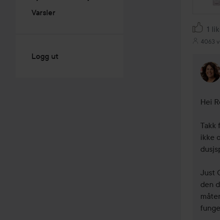
Varsler
1 li
4063 v
Logg ut
Hei Ro
Takk 
ikke 
dusjsp
Just 
den d
måten
funger