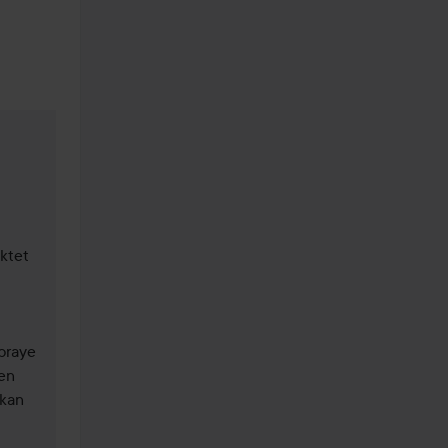
ktet 
praye 
en 
kan 