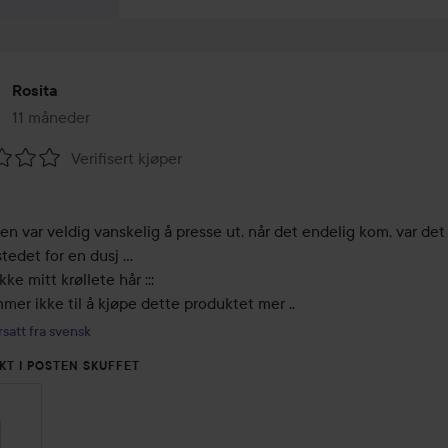
Rosita
11 måneder
Innlegget ble opprettet 11 måneder
Verifisert kjøper
ing:
n var veldig vanskelig å presse ut, når det endelig kom, var det 
 stedet for en dusj …

ke mitt krøllete hår :::

mer ikke til å kjøpe dette produktet mer ..
satt fra svensk
KT I POSTEN SKUFFET